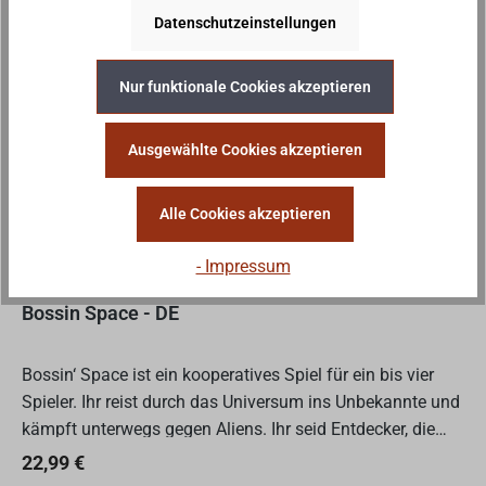
In den Warenkorb
Datenschutzeinstellungen
Nur funktionale Cookies akzeptieren
Wenig
Wenige verfügbar
Ausgewählte Cookies akzeptieren
Alle Cookies akzeptieren
- Impressum
Bossin Space - DE
Bossin‘ Space ist ein kooperatives Spiel für ein bis vier
Spieler. Ihr reist durch das Universum ins Unbekannte und
kämpft unterwegs gegen Aliens. Ihr seid Entdecker, die
unter schwerem Beschuss geraten sind. Euer Sch...
Regulärer Preis:
22,99 €