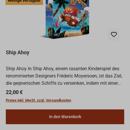
Wenige verfügbar
Ship Ahoy
Ship Ahoy In Ship Ahoy, einem rasanten Kinderspiel des
renommierten Designers Fréderic Moyersoen, ist das Ziel,
die gegnerischen Schiffe zu versenken, indem mit einer
speziellen Holzkanone auf sie geschossen wird.Ship...
Regulärer Preis:
22,00 €
Preise inkl. MwSt. zzgl. Versandkosten
In den Warenkorb