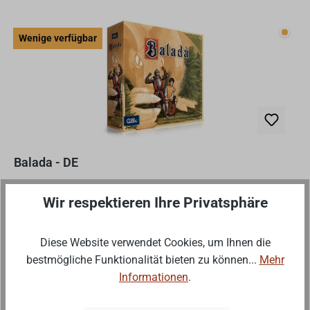
Wenig
Wenige verfügbar
Balada - DE
Balada ist ein schnelles, leicht zu erlernendes Flip-and-
Wir respektieren Ihre Privatsphäre
Write-Spiel. Drehe einfach drei Karten um – eine
Landschaftskarte und zwei Ereigniskarten – wähle eine
Diese Website verwendet Cookies, um Ihnen die
der Karten und zeichne ihr Symbol in das richtige
Regulärer Preis:
16,50 €
bestmögliche Funktionalität bieten zu können...
Mehr
Landsch...
Informationen
.
Preise inkl. MwSt. zzgl. Versandkosten