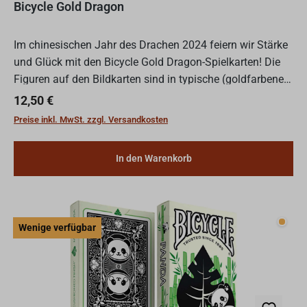
Bicycle Gold Dragon
Im chinesischen Jahr des Drachen 2024 feiern wir Stärke
und Glück mit den Bicycle Gold Dragon-Spielkarten! Die
Figuren auf den Bildkarten sind in typische (goldfarbene)
Kleidungsstücke gehüllt - die Joker werden von d...
Regulärer Preis:
12,50 €
Preise inkl. MwSt. zzgl. Versandkosten
In den Warenkorb
Wenig
Wenige verfügbar