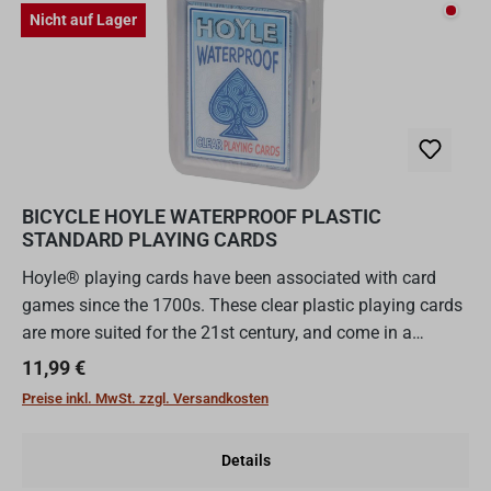
Nicht
Nicht auf Lager
BICYCLE HOYLE WATERPROOF PLASTIC
STANDARD PLAYING CARDS
Hoyle® playing cards have been associated with card
games since the 1700s. These clear plastic playing cards
are more suited for the 21st century, and come in a
protective case so you can enjoy this heritage brand any...
Regulärer Preis:
11,99 €
Preise inkl. MwSt. zzgl. Versandkosten
Details