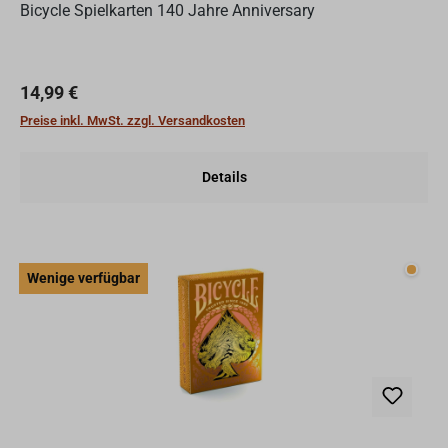
Bicycle Spielkarten 140 Jahre Anniversary
Regulärer Preis:
14,99 €
Preise inkl. MwSt. zzgl. Versandkosten
Details
Wenig
Wenige verfügbar