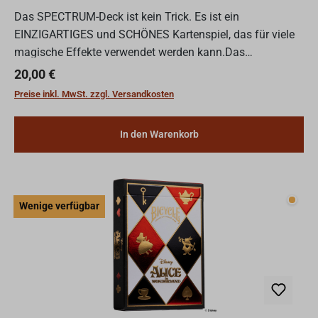
Das SPECTRUM-Deck ist kein Trick. Es ist ein
EINZIGARTIGES und SCHÖNES Kartenspiel, das für viele
magische Effekte verwendet werden kann.Das
SPECTRUM-Deck ist das weltweit erste und einzige TRUE
Regulärer Preis:
20,00 €
Bicycle-Regenbogendeck...
Preise inkl. MwSt. zzgl. Versandkosten
In den Warenkorb
Wenig
Wenige verfügbar