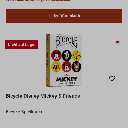
In den Warenkorb
Nicht
Nicht auf Lager
Bicycle Disney Mickey & Friends
Bicycle Spielkarten