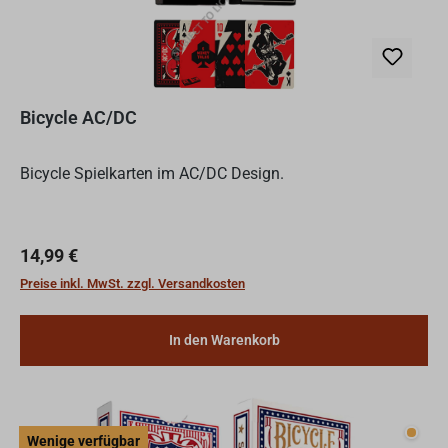
Bicycle AC/DC
Bicycle Spielkarten im AC/DC Design.
Regulärer Preis:
14,99 €
Preise inkl. MwSt. zzgl. Versandkosten
In den Warenkorb
Wenig
Wenige verfügbar