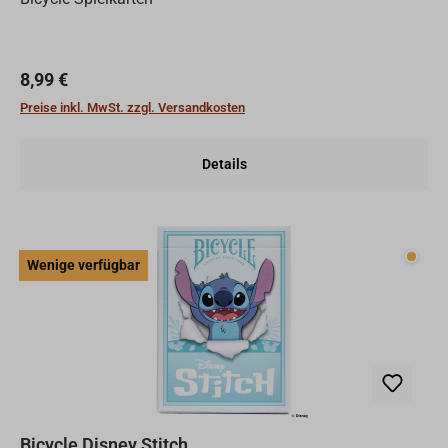
Regulärer Preis:
8,99 €
Preise inkl. MwSt. zzgl. Versandkosten
Details
Wenig
Wenige verfügbar
Bicycle Disney Stitch