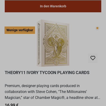
In den Warenkorb
Wenig
Wenige verfügbar
THEORY11 IVORY TYCOON PLAYING CARDS
Premium, designer playing cards produced in
collaboration with Steve Cohen, "The Millionaires’
Magician,” star of Chamber Magic®, a headline show at
the prestigious Waldorf Astoria Hotel in New York. The
Regulärer Preis:
16,99 €