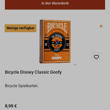
In den Warenkorb
Wenig
Wenige verfügbar
Bicycle Disney Classic Goofy
Bicycle Spielkarten.
Regulärer Preis:
8,99 €