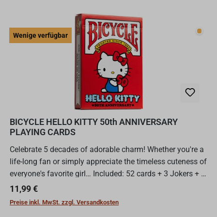
Wenig
Wenige verfügbar
BICYCLE HELLO KITTY 50th ANNIVERSARY
PLAYING CARDS
Celebrate 5 decades of adorable charm! Whether you're a
life-long fan or simply appreciate the timeless cuteness of
everyone's favorite girl… Included: 52 cards + 3 Jokers + 1
Bicycle "Happy Birthday hello Kitty" ca...
Regulärer Preis:
11,99 €
Preise inkl. MwSt. zzgl. Versandkosten