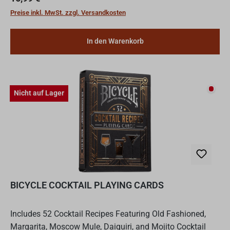
Waldorf Astor...
Preise inkl. MwSt. zzgl. Versandkosten
In den Warenkorb
Nicht
Nicht auf Lager
BICYCLE COCKTAIL PLAYING CARDS
Includes 52 Cocktail Recipes Featuring Old Fashioned,
Margarita, Moscow Mule, Daiquiri, and Mojito Cocktail