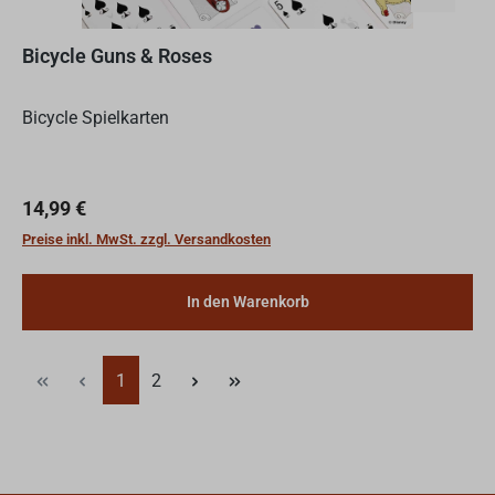
Bicycle Guns & Roses
Bicycle Spielkarten
Regulärer Preis:
14,99 €
Preise inkl. MwSt. zzgl. Versandkosten
In den Warenkorb
Seite
Seite
1
2