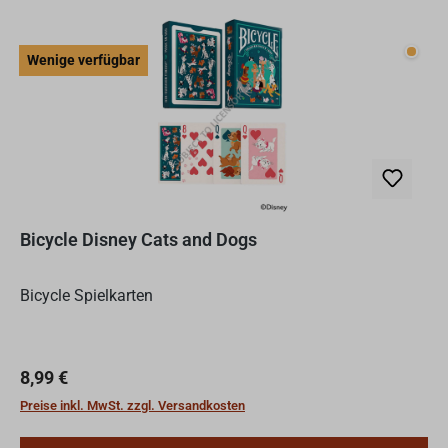
Wenig
Wenige verfügbar
Bicycle Disney Cats and Dogs
Bicycle Spielkarten
Regulärer Preis:
8,99 €
Preise inkl. MwSt. zzgl. Versandkosten