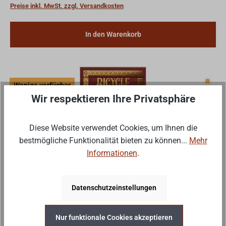
Preise inkl. MwSt. zzgl. Versandkosten
In den Warenkorb
Wenig
Wenige verfügbar
Wir respektieren Ihre Privatsphäre
Diese Website verwendet Cookies, um Ihnen die
bestmögliche Funktionalität bieten zu können...
Mehr
Informationen
.
Bicycle Disney Lion King
Datenschutzeinstellungen
Werden Sie zum König des Spieleabends mit den von
Bicycle Disney-Spielkarten rund um Timon, Pumbaa und
Nur funktionale Cookies akzeptieren