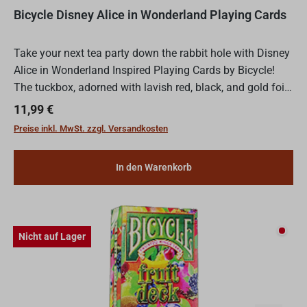
Bicycle Disney Alice in Wonderland Playing Cards
Take your next tea party down the rabbit hole with Disney
Alice in Wonderland Inspired Playing Cards by Bicycle!
The tuckbox, adorned with lavish red, black, and gold foil,
exudes the grandeur befitting The Queen of H...
Regulärer Preis:
11,99 €
Preise inkl. MwSt. zzgl. Versandkosten
In den Warenkorb
Nicht
Nicht auf Lager