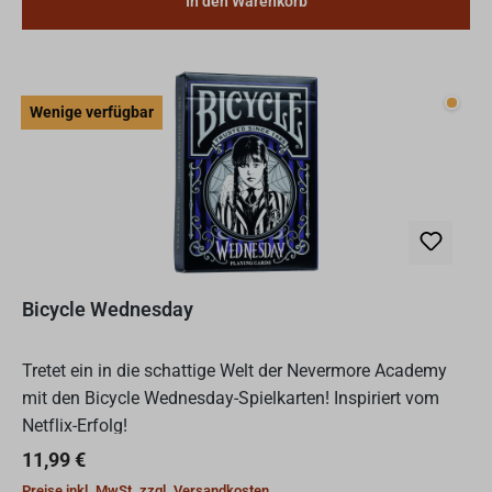
In den Warenkorb
Wenig
Wenige verfügbar
Bicycle Wednesday
Tretet ein in die schattige Welt der Nevermore Academy
mit den Bicycle Wednesday-Spielkarten! Inspiriert vom
Netflix-Erfolg!
Regulärer Preis:
11,99 €
Preise inkl. MwSt. zzgl. Versandkosten