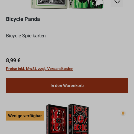
Bicycle Panda
Bicycle Spielkarten
Regulärer Preis:
8,99 €
Preise inkl. MwSt. zzgl. Versandkosten
In den Warenkorb
Wenig
Wenige verfügbar