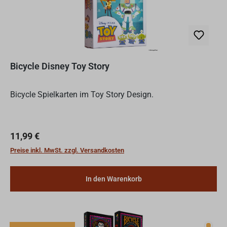
Bicycle Disney Toy Story
Bicycle Spielkarten im Toy Story Design.
Regulärer Preis:
11,99 €
Preise inkl. MwSt. zzgl. Versandkosten
In den Warenkorb