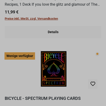
Recipes, 1 Deck If you love the glitz and glamour of The
Great Gatsby as much as we do, then you are in luck!...
Regulärer Preis:
11,99 €
Preise inkl. MwSt. zzgl. Versandkosten
Details
Wenig
Wenige verfügbar
BICYCLE - SPECTRUM PLAYING CARDS