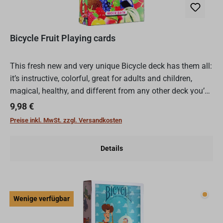
Bicycle Fruit Playing cards
This fresh new and very unique Bicycle deck has them all:
it’s instructive, colorful, great for adults and children,
magical, healthy, and different from any other deck you’ve
seen before! It’s instructive: just think...
Regulärer Preis:
9,98 €
Preise inkl. MwSt. zzgl. Versandkosten
Details
Wenig
Wenige verfügbar