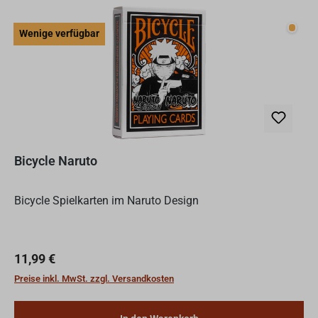
Wenig
Wenige verfügbar
Bicycle Naruto
Bicycle Spielkarten im Naruto Design
Regulärer Preis:
11,99 €
Preise inkl. MwSt. zzgl. Versandkosten