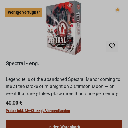
Wenig
Wenige verfügbar
Spectral - eng.
Legend tells of the abandoned Spectral Manor coming to
life at the stroke of midnight on a Crimson Moon — an
event that rarely takes place more than once per century.
On that night and that night alone, in certain roo...
Regulärer Preis:
40,00 €
Preise inkl. MwSt. zzgl. Versandkosten
In den Warenkorb