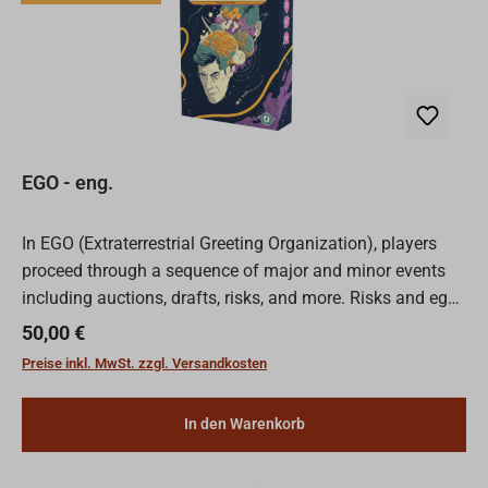
EGO - eng.
In EGO (Extraterrestrial Greeting Organization), players
proceed through a sequence of major and minor events
including auctions, drafts, risks, and more. Risks and egos
are the lifeblood of this game as players will...
Regulärer Preis:
50,00 €
Preise inkl. MwSt. zzgl. Versandkosten
In den Warenkorb