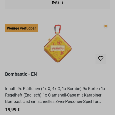
Details
Wenig
Wenige verfügbar
Bombastic - EN
Inhalt: 9x Plättchen (4x X, 4x O, 1x Bombe) 9x Karten 1x
Regelheft (Englisch) 1x Clamshell-Case mit Karabiner
Bombastic ist ein schnelles Zwei-Personen-Spiel für
zwischendurch. Neun robuste Plättchen liegen verdeckt...
Regulärer Preis:
19,99 €