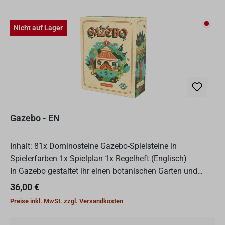
Nicht
Nicht auf Lager
Gazebo - EN
Inhalt: 81x Dominosteine Gazebo-Spielsteine in
Spielerfarben 1x Spielplan 1x Regelheft (Englisch)
In Gazebo gestaltet ihr einen botanischen Garten und
platziert reihum Dominosteine auf einem gemeinsamen
Regulärer Preis:
36,00 €
Raster. Ents...
Preise inkl. MwSt. zzgl. Versandkosten