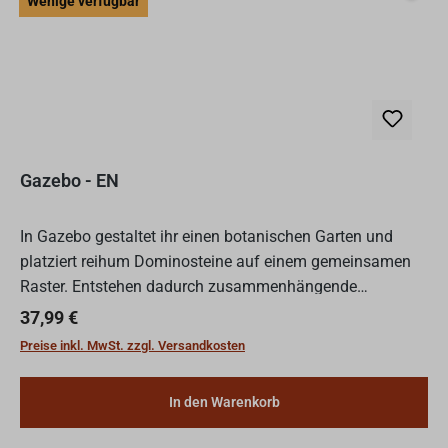
Wenige verfügbar
Gazebo - EN
In Gazebo gestaltet ihr einen botanischen Garten und
platziert reihum Dominosteine auf einem gemeinsamen
Raster. Entstehen dadurch zusammenhängende
Farbflächen („Nooks“), setzt ihr dort ein eigenes Pavillon-
Regulärer Preis:
37,99 €
Spielteil...
Preise inkl. MwSt. zzgl. Versandkosten
In den Warenkorb