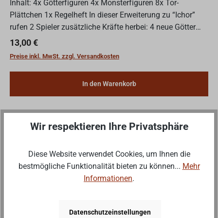
Inhalt: 4x Götterfiguren 4x Monsterfiguren 8x Tor-
Plättchen 1x Regelheft In dieser Erweiterung zu “Ichor”
rufen 2 Spieler zusätzliche Kräfte herbei: 4 neue Götter
und 4 neue Monster verstärken das Grundspiel. Die ne...
Regulärer Preis:
13,00 €
Preise inkl. MwSt. zzgl. Versandkosten
In den Warenkorb
Wir respektieren Ihre Privatsphäre
Wenig
Wenige verfügbar
Diese Website verwendet Cookies, um Ihnen die
bestmögliche Funktionalität bieten zu können...
Mehr
Informationen
.
Datenschutzeinstellungen