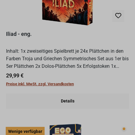
Iliad - eng.
Inhalt: 1x zweiseitiges Spielbrett je 24x Plättchen in den
Farben Troja und Griechen Symmetrisches Set aus 1er bis
5er Plättchen 2x Dolos-Plättchen 5x Erfolgstoken 1x
Regelheft In "Iliad" führen 2 Spieler in einem a...
Regulärer Preis:
29,99 €
Preise inkl. MwSt. zzgl. Versandkosten
Details
Wenig
Wenige verfügbar