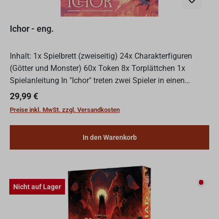
Ichor - eng.
Inhalt: 1x Spielbrett (zweiseitig) 24x Charakterfiguren
(Götter und Monster) 60x Token 8x Torplättchen 1x
Spielanleitung In "Ichor" treten zwei Spieler in einen
asymmetrischen Streit aus der griechischen Mythologie....
Regulärer Preis:
29,99 €
Preise inkl. MwSt. zzgl. Versandkosten
In den Warenkorb
Nicht
Nicht auf Lager