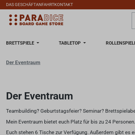
DAS GESCHÄFT
ANFAHRT
KONTAKT
 Hauptinhalt springen
Zur Suche springen
Zur Hauptnavigation springen
BRETTSPIELE
TABLETOP
ROLLENSPIEL
Der Eventraum
Der Eventraum
Teambuilding? Geburtstagsfeier? Seminar? Brettspielab
Mein Eventraum bietet euch Platz für bis zu 24 Persone
Euch stehen 6 Tische zur Verfügung. Außerdem gibt es ei