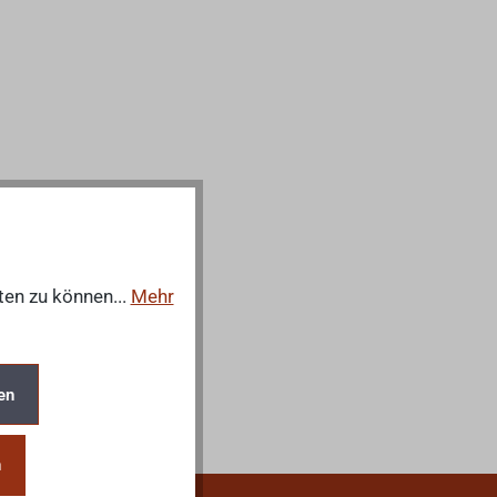
ten zu können...
Mehr
en
n