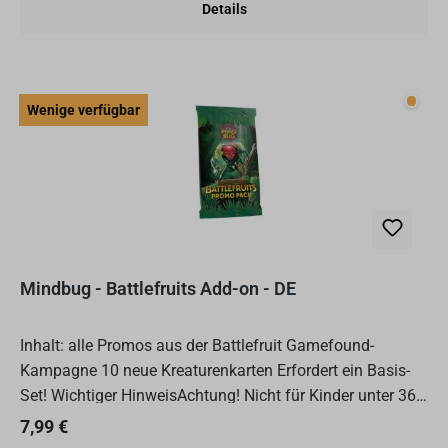
Details
Wenig
Wenige verfügbar
Mindbug - Battlefruits Add-on - DE
Inhalt: alle Promos aus der Battlefruit Gamefound-
Kampagne 10 neue Kreaturenkarten Erfordert ein Basis-
Set! Wichtiger HinweisAchtung! Nicht für Kinder unter 36
Monaten geeignet. Erstickungsgefahr wegen
Regulärer Preis:
7,99 €
verschluckbar...