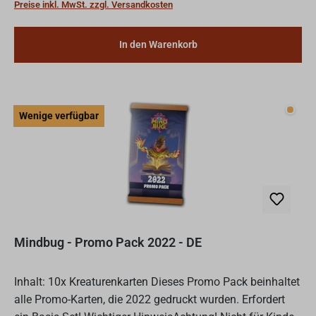
Preise inkl. MwSt. zzgl. Versandkosten
In den Warenkorb
Wenig
Wenige verfügbar
Mindbug - Promo Pack 2022 - DE
Inhalt: 10x Kreaturenkarten Dieses Promo Pack beinhaltet
alle Promo-Karten, die 2022 gedruckt wurden. Erfordert