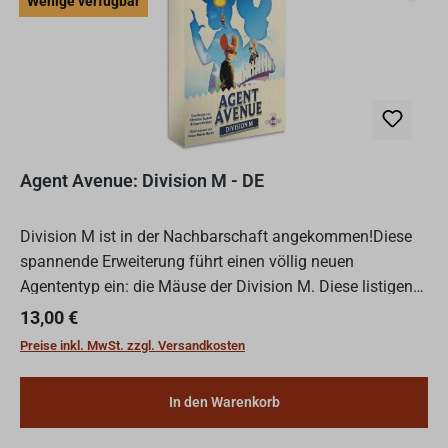
Wenige verfügbar
Agent Avenue: Division M - DE
Division M ist in der Nachbarschaft angekommen!Diese
spannende Erweiterung führt einen völlig neuen
Agententyp ein: die Mäuse der Division M. Diese listigen
Agenten schaffen eine Gefahrenzone um deinen
Regulärer Preis:
13,00 €
Startplatz und...
Preise inkl. MwSt. zzgl. Versandkosten
In den Warenkorb