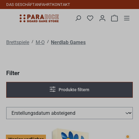
DAS GESCHÄFT
ANFAHRT
KONTAKT
Zum Hauptinhalt springen
Du hast 0 Produkte auf
Warenkorb 
/
/
Brettspiele
M-O
Nerdlab Games
Filter
Produkte filtern
Wenig