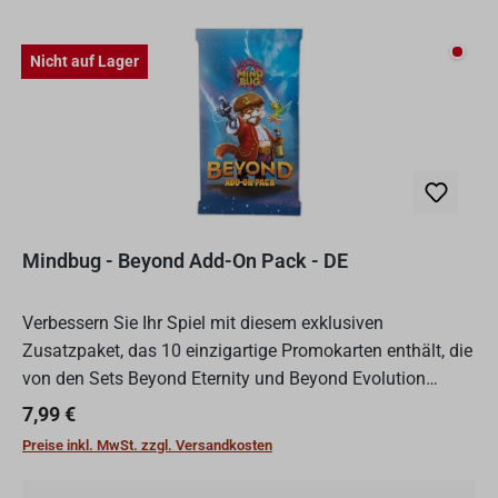
Nicht
Nicht auf Lager
Mindbug - Beyond Add-On Pack - DE
Verbessern Sie Ihr Spiel mit diesem exklusiven
Zusatzpaket, das 10 einzigartige Promokarten enthält, die
von den Sets Beyond Eternity und Beyond Evolution
inspiriert sind. Jede Karte verfügt über mächtige,
Regulärer Preis:
7,99 €
experimente...
Preise inkl. MwSt. zzgl. Versandkosten