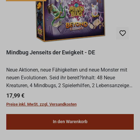
Mindbug Jenseits der Ewigkeit - DE
Neue Aktionen, neue Fähigkeiten und neue Monster mit
neuen Evolutionen. Seid ihr bereit?Inhalt: 48 Neue
Kreaturen, 4 Mindbugs, 2 Spielerhilfen, 2 Lebensanzeigen,
Regelheft,Mindbug Jenseits der Ewigkeit, ein Spiel für...
Regulärer Preis:
17,99 €
Preise inkl. MwSt. zzgl. Versandkosten
In den Warenkorb