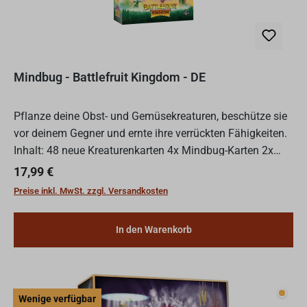
Mindbug - Battlefruit Kingdom - DE
Pflanze deine Obst- und Gemüsekreaturen, beschütze sie
vor deinem Gegner und ernte ihre verrückten Fähigkeiten.
Inhalt: 48 neue Kreaturenkarten 4x Mindbug-Karten 2x
Spielhilfe-Karten 2x Lebensanzeiger 12x Octonit-Spi...
Regulärer Preis:
17,99 €
Preise inkl. MwSt. zzgl. Versandkosten
In den Warenkorb
Wenig
Wenige verfügbar