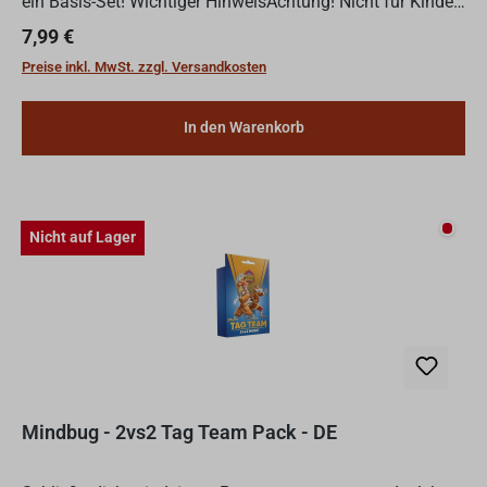
ein Basis-Set! Wichtiger HinweisAchtung! Nicht für Kinder
unter 36 Monaten geeignet. Erstickungsgefahr...
Regulärer Preis:
7,99 €
Preise inkl. MwSt. zzgl. Versandkosten
In den Warenkorb
Nicht
Nicht auf Lager
Mindbug - 2vs2 Tag Team Pack - DE