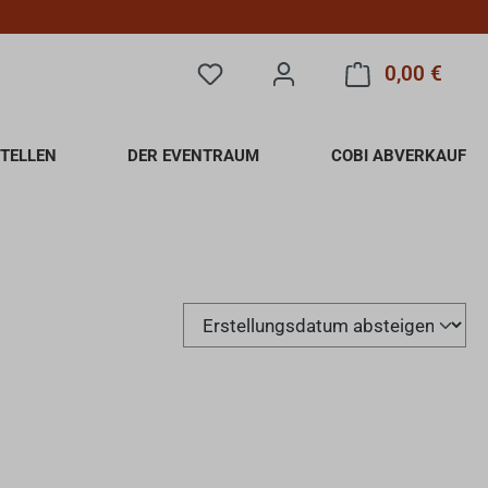
0,00 €
Du hast 0 Produkte auf dem Merkzet
Warenk
TELLEN
DER EVENTRAUM
COBI ABVERKAUF