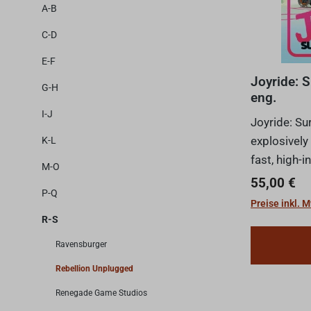
A-B
C-D
E-F
Joyride: S
G-H
eng.
I-J
Joyride: Sur
explosively
K-L
fast, high-i
M-O
four Players
Regulärer 
55,00 €
P-Q
route, push
Preise inkl. 
at speed, an
R-S
Ravensburger
Rebellion Unplugged
Renegade Game Studios