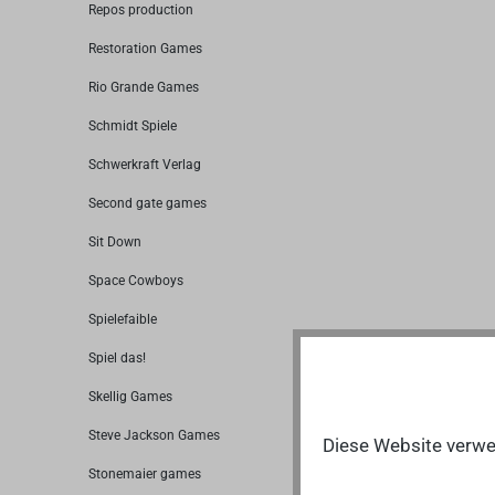
Repos production
Restoration Games
Rio Grande Games
Schmidt Spiele
Schwerkraft Verlag
Second gate games
Sit Down
Space Cowboys
Spielefaible
Spiel das!
Skellig Games
Steve Jackson Games
Diese Website verwen
Stonemaier games