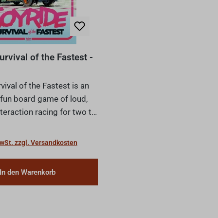
urvival of the Fastest -
vival of the Fastest is an
 fun board game of loud,
nteraction racing for two to
. Tactically plan your
Preis:
 your luck to take corners
MwSt. zzgl. Versandkosten
d crash into you...
In den Warenkorb