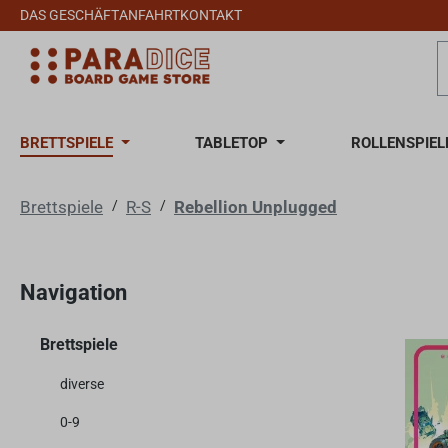
DAS GESCHÄFT
ANFAHRT
KONTAKT
 Hauptinhalt springen
Zur Suche springen
Zur Hauptnavigation springen
BRETTSPIELE
TABLETOP
ROLLENSPIEL
Brettspiele
/
R-S
/
Rebellion Unplugged
Navigation
Brettspiele
diverse
0-9