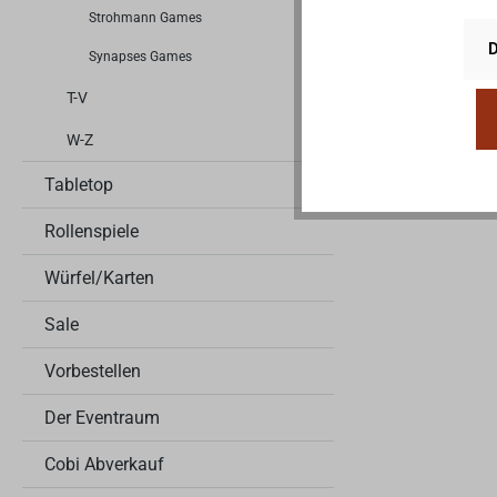
Strohmann Games
D
Synapses Games
T-V
W-Z
Tabletop
Rollenspiele
Würfel/Karten
Sale
Vorbestellen
Der Eventraum
Cobi Abverkauf