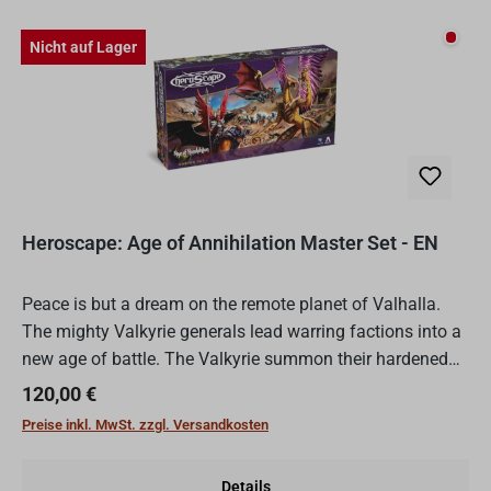
Nicht
Nicht auf Lager
Heroscape: Age of Annihilation Master Set - EN
Peace is but a dream on the remote planet of Valhalla.
The mighty Valkyrie generals lead warring factions into a
new age of battle. The Valkyrie summon their hardened
heroes and new champions from distant worlds into...
Regulärer Preis:
120,00 €
Preise inkl. MwSt. zzgl. Versandkosten
Details