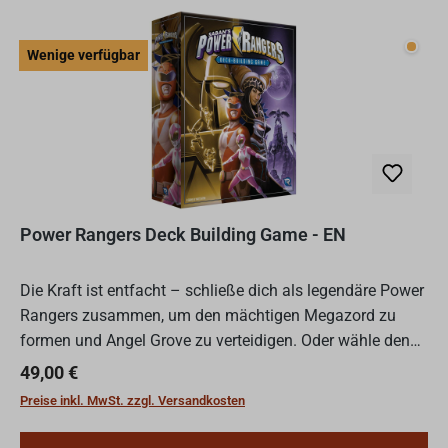
Wenig
Wenige verfügbar
Power Rangers Deck Building Game - EN
Die Kraft ist entfacht – schließe dich als legendäre Power
Rangers zusammen, um den mächtigen Megazord zu
formen und Angel Grove zu verteidigen. Oder wähle den
dunklen Pfad und schmiede als Schurke finstere Pläne,
Regulärer Preis:
49,00 €
um...
Preise inkl. MwSt. zzgl. Versandkosten