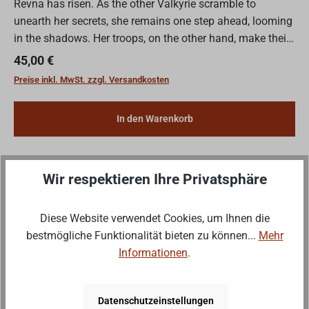
Revna has risen. As the other Valkyrie scramble to
unearth her secrets, she remains one step ahead, looming
in the shadows. Her troops, on the other hand, make their
presence known. Between disruptive chain grabs and...
Regulärer Preis:
45,00 €
Preise inkl. MwSt. zzgl. Versandkosten
In den Warenkorb
Wir respektieren Ihre Privatsphäre
Wenig
Wenige verfügbar
Diese Website verwendet Cookies, um Ihnen die
bestmögliche Funktionalität bieten zu können...
Mehr
Informationen
.
Datenschutzeinstellungen