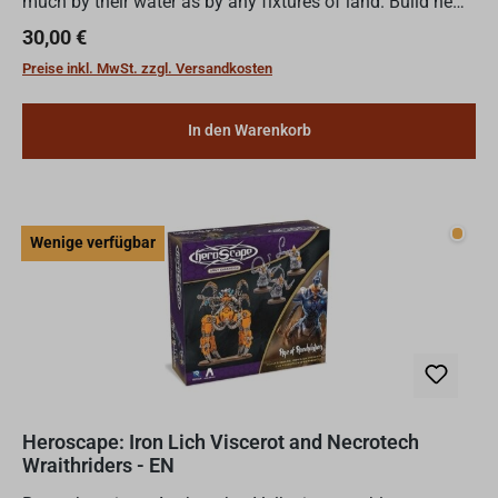
much by their water as by any fixtures of land. Build new
environments over which to battle for Valhalla i...
Regulärer Preis:
30,00 €
Preise inkl. MwSt. zzgl. Versandkosten
In den Warenkorb
Wenig
Wenige verfügbar
Heroscape: Iron Lich Viscerot and Necrotech
Wraithriders - EN