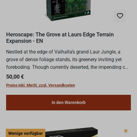
Heroscape: The Grove at Laurs Edge Terrain
Expansion - EN
Nestled at the edge of Valhalla’s grand Laur Jungle, a
grove of dense foliage stands, its greenery inviting yet
foreboding. Though currently deserted, the impending call
of battle will pierce even this tranquil haven....
Regulärer Preis:
50,00 €
Preise inkl. MwSt. zzgl. Versandkosten
In den Warenkorb
Wenig
Wenige verfügbar