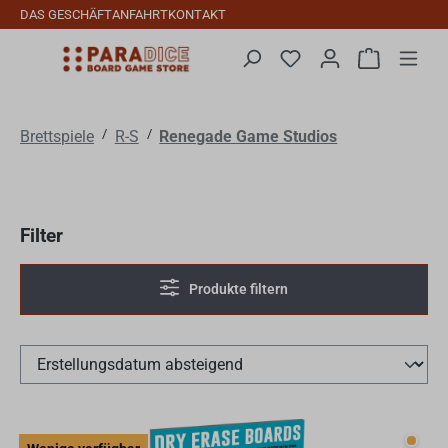
DAS GESCHÄFT
ANFAHRT
KONTAKT
Zum Hauptinhalt springen
Du hast 0 Produkte auf
Warenkorb 
/
/
Brettspiele
R-S
Renegade Game Studios
Filter
Produkte filtern
Wenig