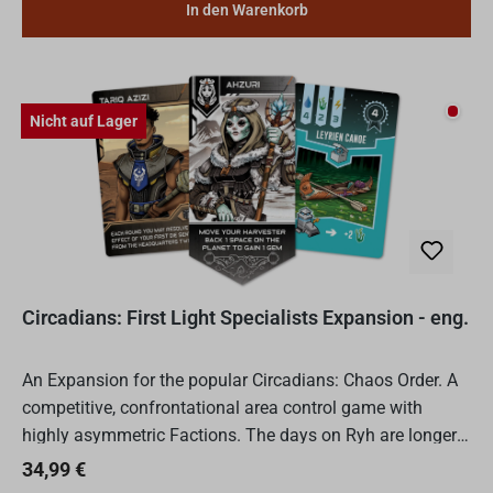
In den Warenkorb
Nicht
Nicht auf Lager
Circadians: First Light Specialists Expansion - eng.
An Expansion for the popular Circadians: Chaos Order. A
competitive, confrontational area control game with
highly asymmetric Factions. The days on Ryh are longer
than those on Earth. Yet somehow it was still 33 rotat...
Regulärer Preis:
34,99 €