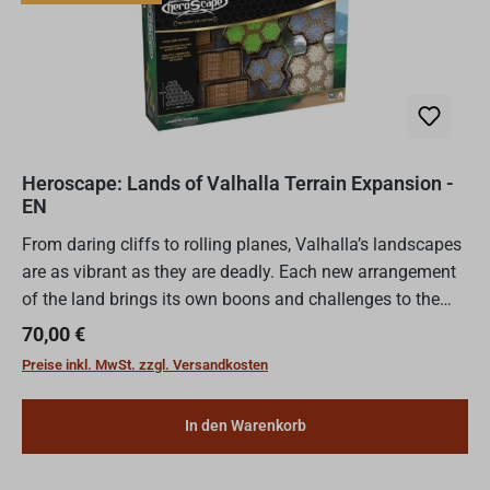
Heroscape: Lands of Valhalla Terrain Expansion -
EN
From daring cliffs to rolling planes, Valhalla’s landscapes
are as vibrant as they are deadly. Each new arrangement
of the land brings its own boons and challenges to the
brave souls who would dare to cross it. Build...
Regulärer Preis:
70,00 €
Preise inkl. MwSt. zzgl. Versandkosten
In den Warenkorb