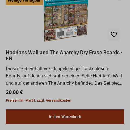
Wenige verfügbar
Hadrians Wall and The Anarchy Dry Erase Boards -
EN
Dieses Set enthält vier doppelseitige Trockenlösch-
Boards, auf denen sich auf der einen Seite Hadrian’s Wall
und auf der anderen The Anarchy befindet. Das Set bietet
jedem Spieler zwei Boards und unterstützt somit bis...
Regulärer Preis:
20,00 €
Preise inkl. MwSt. zzgl. Versandkosten
In den Warenkorb