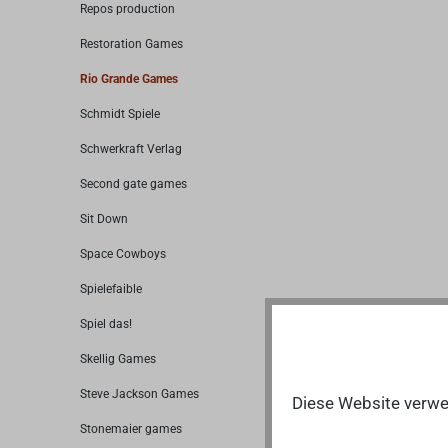
Repos production
Restoration Games
Rio Grande Games
Schmidt Spiele
Schwerkraft Verlag
Second gate games
Sit Down
Space Cowboys
Spielefaible
Spiel das!
Skellig Games
Steve Jackson Games
Diese Website verwen
Stonemaier games