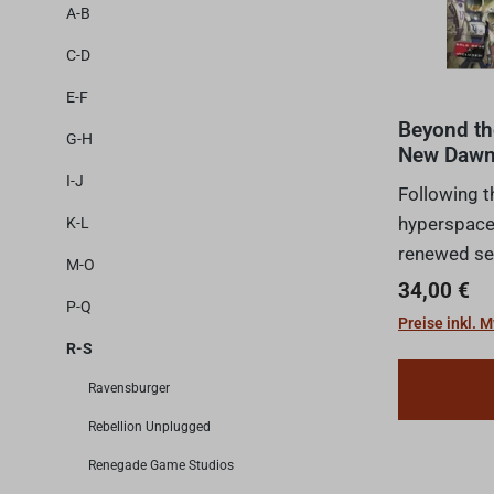
A-B
C-D
E-F
Beyond th
G-H
New Dawn
I-J
Following t
hyperspace 
K-L
renewed se
M-O
ripples acr
Regulärer 
34,00 €
P-Q
system. The
Preise inkl. 
to position
R-S
seize this g
Ravensburger
Rebellion Unplugged
Renegade Game Studios