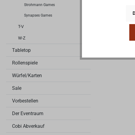
Strohmann Games
D
Synapses Games
T-V
W-Z
Tabletop
Rollenspiele
Würfel/Karten
Sale
Vorbestellen
Der Eventraum
Cobi Abverkauf