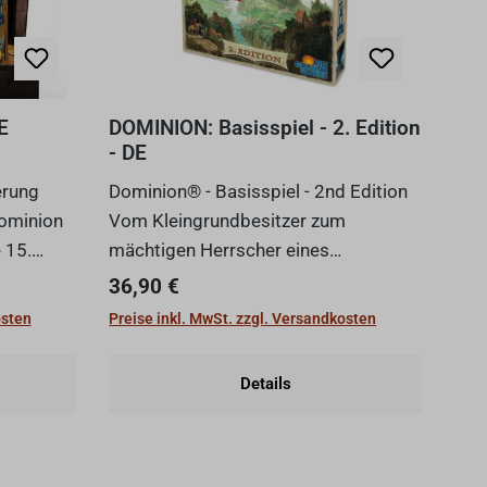
E
DOMINION: Basisspiel - 2. Edition
- DE
erung
Dominion® - Basisspiel - 2nd Edition
Dominion
Vom Kleingrundbesitzer zum
 15.
mächtigen Herrscher eines
ahres
Imperiums - das ist dein Ziel, wenn du
Regulärer Preis:
36,90 €
eue
dich auf das Abenteuer Dominion®
osten
Preise inkl. MwSt. zzgl. Versandkosten
le neue
einlässt. Verwirkliche deine Träume
und baue dir ein fl...
Details