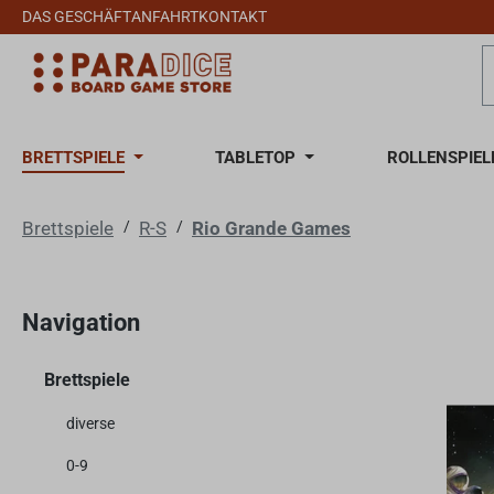
DAS GESCHÄFT
ANFAHRT
KONTAKT
 Hauptinhalt springen
Zur Suche springen
Zur Hauptnavigation springen
BRETTSPIELE
TABLETOP
ROLLENSPIEL
Brettspiele
/
R-S
/
Rio Grande Games
Navigation
Brettspiele
diverse
0-9