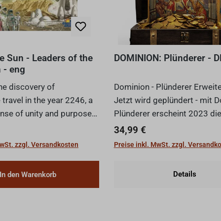
e Sun - Leaders of the
DOMINION: Plünderer - D
 - eng
he discovery of
Dominion - Plünderer Erweit
travel in the year 2246, a
Jetzt wird geplündert - mit 
nse of unity and purpose
Plünderer erscheint 2023 die
oss the whole solar
Erweiterung zum Spiel des J
Preis:
Regulärer Preis:
34,99 €
 factions in power need
2009. Mit ihr kommen 500 n
MwSt. zzgl. Versandkosten
Preise inkl. MwSt. zzgl. Versandk
 themselves quickly to
Karten ins Spiel, darunter vie
olden...
Ereignisse, D...
In den Warenkorb
Details