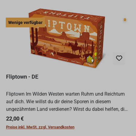
Wenig
Wenige verfügbar
Fliptown - DE
Fliptown Im Wilden Westen warten Ruhm und Reichtum
auf dich. Wie willst du dir deine Sporen in diesem
ungezähmten Land verdienen? Wirst du dabei helfen, die
Stadt aufzubauen? Entdeckst du als Pionier neues Land?
Regulärer Preis:
22,00 €
Schür...
Preise inkl. MwSt. zzgl. Versandkosten