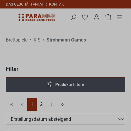
DAS GESCHÄFT
ANFAHRT
KONTAKT
Zum Hauptinhalt springen
Du hast 0 Produkte auf
Warenkorb 
/
/
Brettspiele
R-S
Strohmann Games
Filter
Produkte filtern
Seite
Seite
1
2