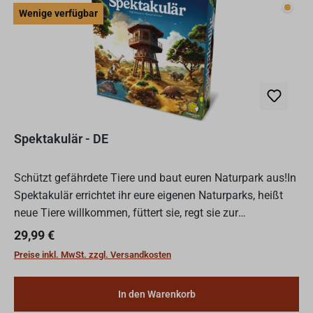
Wenig
Wenige verfügbar
Spektakulär - DE
Schützt gefährdete Tiere und baut euren Naturpark aus!In
Spektakulär errichtet ihr eure eigenen Naturparks, heißt
neue Tiere willkommen, füttert sie, regt sie zur
Fortpflanzung an, erweitert die Gehege und baut Aussic...
Regulärer Preis:
29,99 €
Preise inkl. MwSt. zzgl. Versandkosten
In den Warenkorb