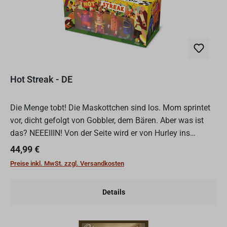
Hot Streak - DE
Die Menge tobt! Die Maskottchen sind los. Mom sprintet
vor, dicht gefolgt von Gobbler, dem Bären. Aber was ist
das? NEEEIIIN! Von der Seite wird er von Hurley ins
Straucheln gebracht. Stöhnen. Die Hälfte vom Publikum...
Regulärer Preis:
44,99 €
Preise inkl. MwSt. zzgl. Versandkosten
Details