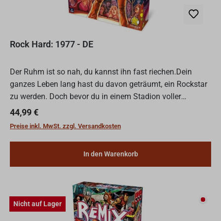
Rock Hard: 1977 - DE
Der Ruhm ist so nah, du kannst ihn fast riechen.Dein
ganzes Leben lang hast du davon geträumt, ein Rockstar
zu werden. Doch bevor du in einem Stadion voller
jubelnder Fans spielen kannst, musst du Songs schreiben,
Regulärer Preis:
44,99 €
ein...
Preise inkl. MwSt. zzgl. Versandkosten
In den Warenkorb
Nicht
Nicht auf Lager