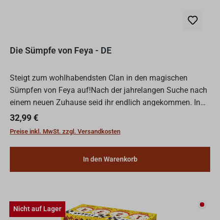
Die Sümpfe von Feya - DE
Steigt zum wohlhabendsten Clan in den magischen
Sümpfen von Feya auf!Nach der jahrelangen Suche nach
einem neuen Zuhause seid ihr endlich angekommen. In
diesen moorigen Gewässern gibt es Nahrung, Mana und
Regulärer Preis:
32,99 €
sogar Schätz...
Preise inkl. MwSt. zzgl. Versandkosten
In den Warenkorb
Nicht
Nicht auf Lager