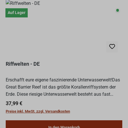
Auf L
Auf Lager
Riffwelten - DE
Erschafft eure eigene faszinierende Unterwasserwelt!Das
Great Barrier Reef ist das größte Korallenriffsystem der
Erde. Diese riesige Unterwasserwelt besteht aus fast
3.000 einzelnen Riffen und ist damit das größte leb...
Regulärer Preis:
37,99 €
Preise inkl. MwSt. zzgl. Versandkosten
In den Warenkorb