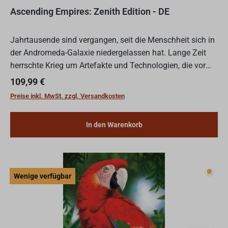
Ascending Empires: Zenith Edition - DE
Jahrtausende sind vergangen, seit die Menschheit sich in
der Andromeda-Galaxie niedergelassen hat. Lange Zeit
herrschte Krieg um Artefakte und Technologien, die vor
Urzeiten von Aliens zurückgelassen wurden, bis schli...
Regulärer Preis:
109,99 €
Preise inkl. MwSt. zzgl. Versandkosten
In den Warenkorb
Wenig
Wenige verfügbar