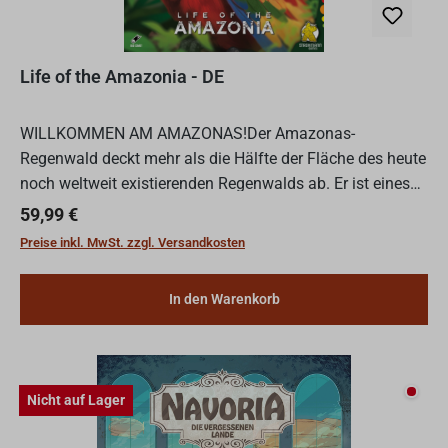
Life of the Amazonia - DE
WILLKOMMEN AM AMAZONAS!Der Amazonas-
Regenwald deckt mehr als die Hälfte der Fläche des heute
noch weltweit existierenden Regenwalds ab. Er ist eines
der artenreichsten und vielfältigsten Ökosysteme der Erde
Regulärer Preis:
59,99 €
und Heimat...
Preise inkl. MwSt. zzgl. Versandkosten
In den Warenkorb
Nicht
Nicht auf Lager