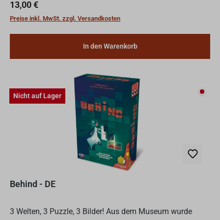
spielt ihr als Mitglied eines von zwei Clans, dem Zen...
Regulärer Preis:
13,00 €
Preise inkl. MwSt. zzgl. Versandkosten
In den Warenkorb
Nicht
Nicht auf Lager
Behind - DE
3 Welten, 3 Puzzle, 3 Bilder! Aus dem Museum wurde