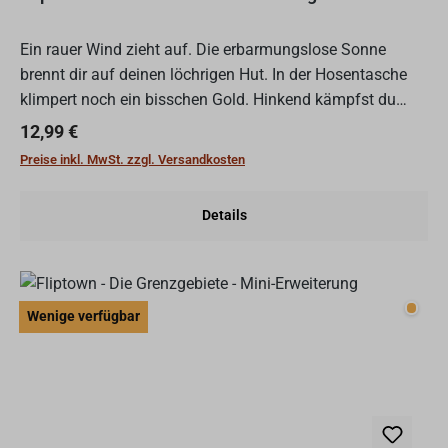
Ein rauer Wind zieht auf. Die erbarmungslose Sonne
brennt dir auf deinen löchrigen Hut. In der Hosentasche
klimpert noch ein bisschen Gold. Hinkend kämpfst du
dich den steinigen Pfad entlang - ein scheinbar endloser,...
Regulärer Preis:
12,99 €
Preise inkl. MwSt. zzgl. Versandkosten
Details
Wenig
Wenige verfügbar