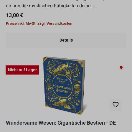
dir nun die mystischen Fähigkeiten deiner
Besatzungsmitglieder zunutze machen, um deine
Regulärer Preis:
13,00 €
Erkundung weiter voranzut...
Preise inkl. MwSt. zzgl. Versandkosten
Details
Nicht
Nicht auf Lager
Wundersame Wesen: Gigantische Bestien - DE