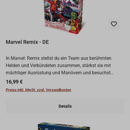
Marvel Remix - DE
In Marvel: Remix stellst du ein Team aus berühmten
Helden und Verbündeten zusammen, stärkst sie mit
mächtiger Ausrüstung und Manövern und besuchst
bekannte Schauplätze, während du es mit berüchtigten
Regulärer Preis:
16,99 €
Schurken aufnimms...
Preise inkl. MwSt. zzgl. Versandkosten
Details