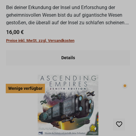
Bei deiner Erkundung der Insel und Erforschung der
geheimnisvollen Wesen bist du auf gigantische Wesen
gestoßen, die überall auf der Insel zu schlafen scheinen.
Diese Bestien, die in ihrer Größe die üblichen Kreaturen...
Regulärer Preis:
16,00 €
Preise inkl. MwSt. zzgl. Versandkosten
Details
Wenig
Wenige verfügbar