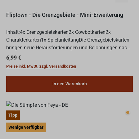
Fliptown - Die Grenzgebiete - Mini-Erweiterung
Inhalt:4x Grenzgebietskarten2x Cowbotkarten2x
Charakterkarten1x SpielanleitungDie Grenzgebietskarten
bringen neue Herausforderungen und Belohnungen nach
Fliptown. Diese Mini-Erweiterung könnt ihr im Solo- und
Regulärer Preis:
6,99 €
Mehrpers...
Preise inkl. MwSt. zzgl. Versandkosten
In den Warenkorb
Wenig
Tipp
Wenige verfügbar