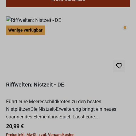
Wenig
Wenige verfügbar
Riffwelten: Nistzeit - DE
Führt eure Meeresschildkröten zu den besten
NistplätzenDie Nistzeit-Erweiterung bringt ein neues
spannendes Element ins Spiel: Lasst eure
Unterwasserwelt florieren, damit eure Meeresschildkröten
Regulärer Preis:
20,99 €
vor den anderen ihre E...
Preise inkl. MwSt. zzgl. Versandkosten