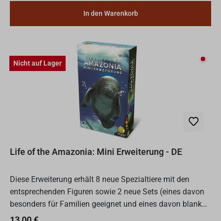
In den Warenkorb
Nicht
Nicht auf Lager
Life of the Amazonia: Mini Erweiterung - DE
Diese Erweiterung erhält 8 neue Spezialtiere mit den
entsprechenden Figuren sowie 2 neue Sets (eines davon
besonders für Familien geeignet und eines davon blanko,
um eigene Wertungsbedingungen zu erfinden)
Regulärer Preis:
13,00 €