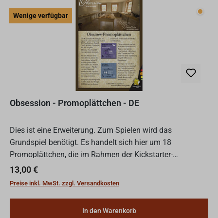
Wenig
Wenige verfügbar
Obsession - Promoplättchen - DE
Dies ist eine Erweiterung. Zum Spielen wird das
Grundspiel benötigt. Es handelt sich hier um 18
Promoplättchen, die im Rahmen der Kickstarter-
Kampagne zu Upstairs, Downstairs im Herbst 2019 von
Regulärer Preis:
13,00 €
Unterstützern des Proj...
Preise inkl. MwSt. zzgl. Versandkosten
In den Warenkorb