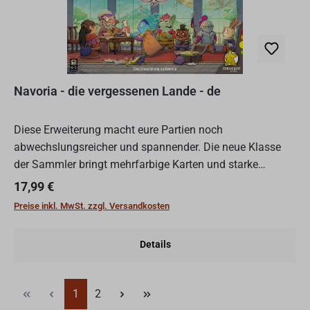
Navoria - die vergessenen Lande - de
Diese Erweiterung macht eure Partien noch
abwechslungsreicher und spannender. Die neue Klasse
der Sammler bringt mehrfarbige Karten und starke
Effekte, passt aber zu keiner der Spezies. Die Gilden
Regulärer Preis:
17,99 €
Navorias geben euch...
Preise inkl. MwSt. zzgl. Versandkosten
Details
Seite
Seite
1
2