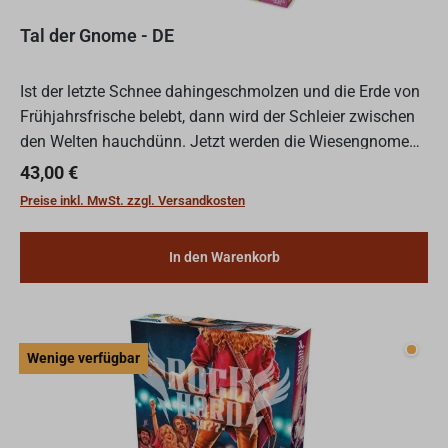
Tal der Gnome - DE
Ist der letzte Schnee dahingeschmolzen und die Erde von
Frühjahrsfrische belebt, dann wird der Schleier zwischen
den Welten hauchdünn. Jetzt werden die Wiesengnome
wieder aktiv und kümmern sich emsig darum, dass alles...
Regulärer Preis:
43,00 €
Preise inkl. MwSt. zzgl. Versandkosten
In den Warenkorb
Wenig
Wenige verfügbar