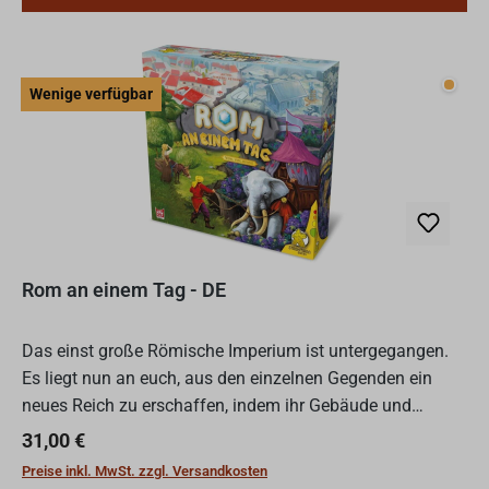
Wenig
Wenige verfügbar
Rom an einem Tag - DE
Das einst große Römische Imperium ist untergegangen.
Es liegt nun an euch, aus den einzelnen Gegenden ein
neues Reich zu erschaffen, indem ihr Gebäude und
Landschaften gerecht aufteilt und euren Nachbarn
Regulärer Preis:
31,00 €
anbietet. Abe...
Preise inkl. MwSt. zzgl. Versandkosten