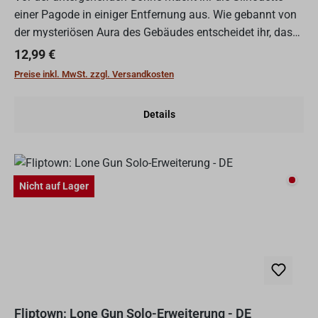
einer Pagode in einiger Entfernung aus. Wie gebannt von
der mysteriösen Aura des Gebäudes entscheidet ihr, das
Innere zu erkunden. Doch plötzlich hört ihr ein Lache...
Regulärer Preis:
12,99 €
Preise inkl. MwSt. zzgl. Versandkosten
Details
Nicht
Nicht auf Lager
Fliptown: Lone Gun Solo-Erweiterung - DE