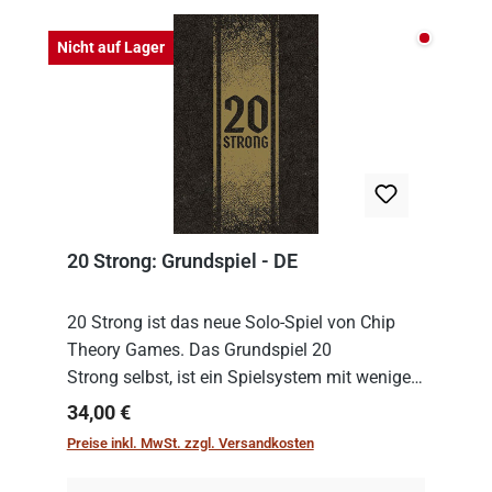
Nicht auf
Nicht auf Lager
20 Strong: Grundspiel - DE
20 Strong ist das neue Solo-Spiel von Chip
Theory Games. Das Grundspiel 20
Strong selbst, ist ein Spielsystem mit wenigen,
einfachen Regeln. Um es zu spielen, muss es
Regulärer Preis:
34,00 €
immer mit einem Themenset ergänzt werden.
Preise inkl. MwSt. zzgl. Versandkosten
Im Grund...