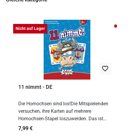
Produktgalerie überspringen
Nicht auf
Nicht auf Lager
11 nimmt - DE
Die Hornochsen sind los!Die Mitspielenden
versuchen, ihre Karten auf mehrere
Hornochsen-Stapel loszuwerden. Das ist
kniffliger als gedacht, denn die Differenz
Regulärer Preis:
7,99 €
zwischen ausgespielter Karte und der