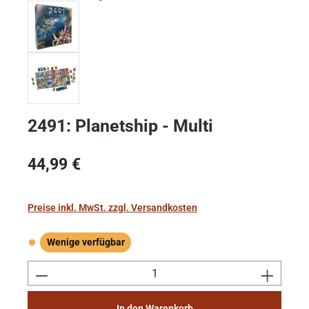
2491: Planetship - Multi
Regulärer Preis:
44,99 €
Preise inkl. MwSt. zzgl. Versandkosten
Wenige verfügbar
Wenige verfügbar
Produkt Anzahl: Gib den gewünschten Wert e
In den Warenkorb