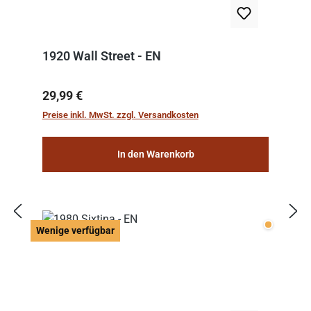
1920 Wall Street - EN
Regulärer Preis:
29,99 €
Preise inkl. MwSt. zzgl. Versandkosten
In den Warenkorb
Wenige v
Wenige verfügbar