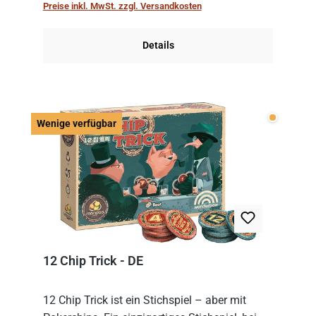
Preise inkl. MwSt. zzgl. Versandkosten
obersten Karte des St...
Details
Wenige v
Wenige verfügbar
12 Chip Trick - DE
12 Chip Trick ist ein Stichspiel – aber mit