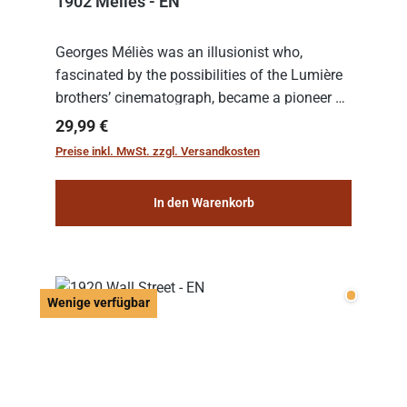
1902 Melies - EN
Georges Méliès was an illusionist who,
fascinated by the possibilities of the Lumière
brothers’ cinematograph, became a pioneer of
cinema. In 1902, he filmed his most famous
Regulärer Preis:
29,99 €
work: “Le Voyage dans la Lune” (“A Trip to...
Preise inkl. MwSt. zzgl. Versandkosten
In den Warenkorb
Wenige v
Wenige verfügbar