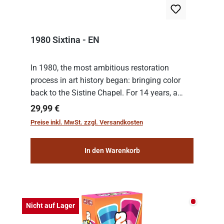
1980 Sixtina - EN
In 1980, the most ambitious restoration
process in art history began: bringing color
back to the Sistine Chapel. For 14 years, a
team of experts from the Vatican undertook
Regulärer Preis:
29,99 €
the meticulous job of cleaning and
Preise inkl. MwSt. zzgl. Versandkosten
consolidat...
In den Warenkorb
Nicht auf
Nicht auf Lager