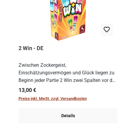
2 Win - DE
Zwischen Zockergeist,
Einschätzungsvermögen und Glück liegen zu
Beginn jeder Partie 2 Win zwei Spalten vor den
Spielenden aus, die es in die Höhe zu treiben
Regulärer Preis:
13,00 €
gilt. Doch das geht natürlich nur, solange man
Preise inkl. MwSt. zzgl. Versandkosten
auch Karten a...
Details