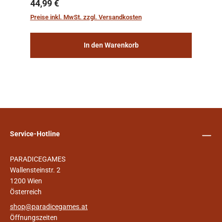
sichern, wurden die sogenannten
Regulärer Preis:
44,99 €
„Weltenschiffe“ gebaut. Auf diesen
Preise inkl. MwSt. zzgl. Versandkosten
planetengroßen Raums...
In den Warenkorb
Service-Hotline
PARADICEGAMES
Wallensteinstr. 2
1200 Wien
Österreich
shop@paradicegames.at
Öffnungszeiten