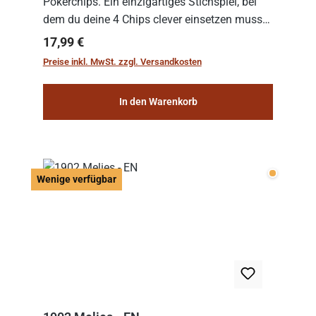
Pokerchips. Ein einzigartiges Stichspiel, bei
dem du deine 4 Chips clever einsetzen musst.
Wer die Chips mit dem höchsten Gesamtwert
Regulärer Preis:
17,99 €
hat, gewinnt die Runde. Aber Vorsicht: D...
Preise inkl. MwSt. zzgl. Versandkosten
In den Warenkorb
Wenige v
Wenige verfügbar