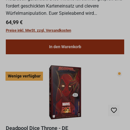
fordert geschickten Karteneinsatz und clevere
Würfelmanipulation. Euer Spieleabend wird
eskalieren!Tritt den Avengers bei! In Marvel Dice Throne
Regulärer Preis:
64,99 €
schlüpfst du...
Preise inkl. MwSt. zzgl. Versandkosten
In den Warenkorb
Wenig
Wenige verfügbar
Deadpool Dice Throne - DE