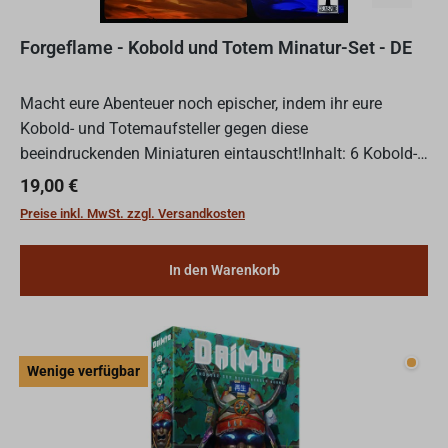
Forgeflame - Kobold und Totem Minatur-Set - DE
Macht eure Abenteuer noch epischer, indem ihr eure
Kobold- und Totemaufsteller gegen diese
beeindruckenden Miniaturen eintauscht!Inhalt: 6 Kobold-
Miniaturen, 3 Totem-MiniaturenForgeflame - Kobold und
Regulärer Preis:
19,00 €
Totem Minatur-Set...
Preise inkl. MwSt. zzgl. Versandkosten
In den Warenkorb
Wenig
Wenige verfügbar