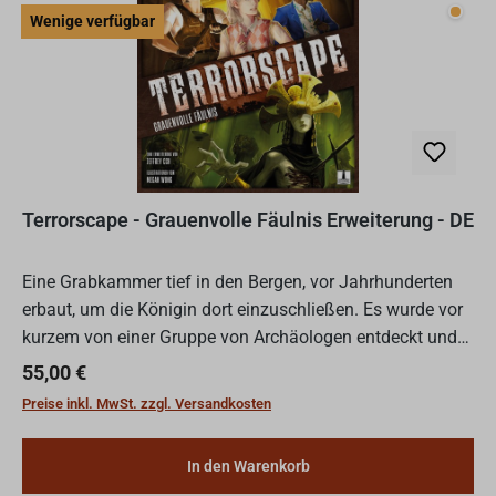
Wenig
Wenige verfügbar
Terrorscape - Grauenvolle Fäulnis Erweiterung - DE
Eine Grabkammer tief in den Bergen, vor Jahrhunderten
erbaut, um die Königin dort einzuschließen. Es wurde vor
kurzem von einer Gruppe von Archäologen entdeckt und
erforscht. Doch niemand hat bemerkt, dass sie etwas e...
Regulärer Preis:
55,00 €
Preise inkl. MwSt. zzgl. Versandkosten
In den Warenkorb