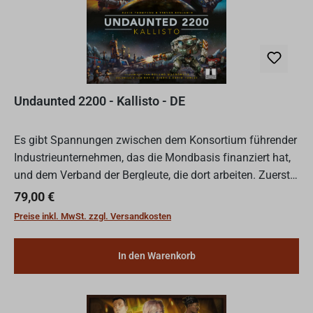
Undaunted 2200 - Kallisto - DE
Es gibt Spannungen zwischen dem Konsortium führender
Industrieunternehmen, das die Mondbasis finanziert hat,
und dem Verband der Bergleute, die dort arbeiten. Zuerst
gab es Proteste, Streiks und Vertragsbrüche, dann h...
Regulärer Preis:
79,00 €
Preise inkl. MwSt. zzgl. Versandkosten
In den Warenkorb