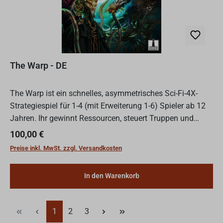
The Warp - DE
The Warp ist ein schnelles, asymmetrisches Sci-Fi-4X-
Strategiespiel für 1-4 (mit Erweiterung 1-6) Spieler ab 12
Jahren. Ihr gewinnt Ressourcen, steuert Truppen und
verändert sogar das Gelände des Planeten.Dank zahlrei...
Regulärer Preis:
100,00 €
Preise inkl. MwSt. zzgl. Versandkosten
In den Warenkorb
Seite
Seite
Seite
1
2
3