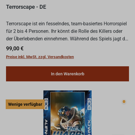
Terrorscape - DE
Terrorscape ist ein fesselndes, team-basiertes Horrorspiel
für 2 bis 4 Personen. Ihr könnt die Rolle des Killers oder
der Überlebenden einnehmen. Während des Spiels jagt der
blutrünstige Killer einen der Überlebenden,...
Regulärer Preis:
99,00 €
Preise inkl. MwSt. zzgl. Versandkosten
In den Warenkorb
Wenig
Wenige verfügbar