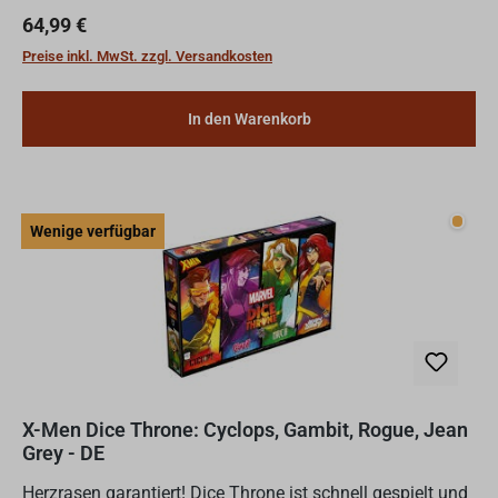
eskalieren!Tritt den Avengers bei! In Marvel Dice Throne
Regulärer Preis:
64,99 €
schlüpfst du...
Preise inkl. MwSt. zzgl. Versandkosten
In den Warenkorb
Wenig
Wenige verfügbar
X-Men Dice Throne: Cyclops, Gambit, Rogue, Jean
Grey - DE
Herzrasen garantiert! Dice Throne ist schnell gespielt und