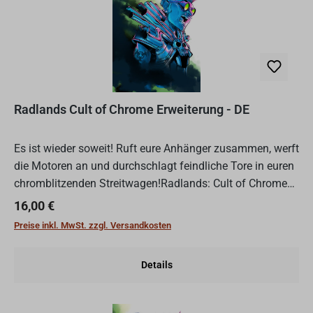
Radlands Cult of Chrome Erweiterung - DE
Es ist wieder soweit! Ruft eure Anhänger zusammen, werft
die Motoren an und durchschlagt feindliche Tore in euren
chromblitzenden Streitwagen!Radlands: Cult of Chrome
ist die erste Erweiterung für das kompetitives Due...
Regulärer Preis:
16,00 €
Preise inkl. MwSt. zzgl. Versandkosten
Details