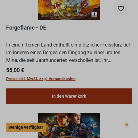
Forgeflame - DE
In einem fernen Land enthüllt ein plötzlicher Felssturz tief
im Inneren eines Berges den Eingang zu einer uralten
Mine, die seit Jahrhunderten verschollen ist. Ihr
Name? Forgeflame - ein Name, der die Herzen der Abent...
Regulärer Preis:
55,00 €
Preise inkl. MwSt. zzgl. Versandkosten
In den Warenkorb
Wenig
Wenige verfügbar