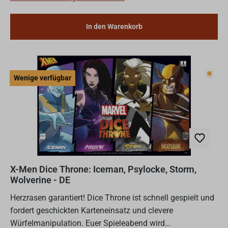
In den Warenkorb
Wenig
Wenige verfügbar
X-Men Dice Throne: Iceman, Psylocke, Storm,
Wolverine - DE
Herzrasen garantiert! Dice Throne ist schnell gespielt und
fordert geschickten Karteneinsatz und clevere
Würfelmanipulation. Euer Spieleabend wird