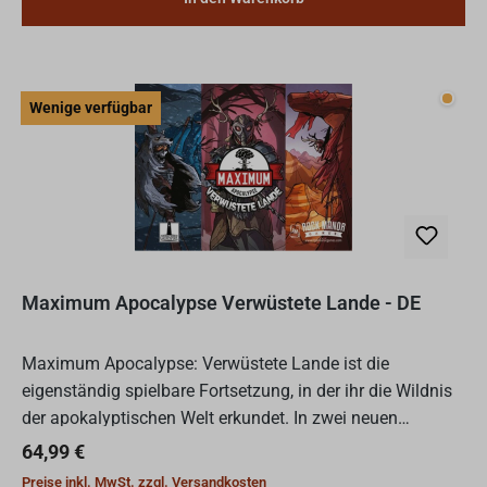
Wenig
Wenige verfügbar
Maximum Apocalypse Verwüstete Lande - DE
Maximum Apocalypse: Verwüstete Lande ist die
eigenständig spielbare Fortsetzung, in der ihr die Wildnis
der apokalyptischen Welt erkundet. In zwei neuen
Kampagnen könnt ihr durch neue Spielelemente
Regulärer Preis:
64,99 €
unerwartete Entdeck...
Preise inkl. MwSt. zzgl. Versandkosten