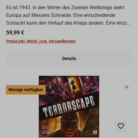
Es ist 1943. In den Wirren des Zweiten Weltkriegs steht
Europa auf Messers Schneide. Eine entscheidende
Schlacht kann den Verlauf des Kriegs ändern. Eine einzige
Mission kann den Ausgang einer Schlacht
Regulärer Preis:
59,99 €
entscheiden.Jem...
Preise inkl. MwSt. zzgl. Versandkosten
Details
Wenig
Wenige verfügbar