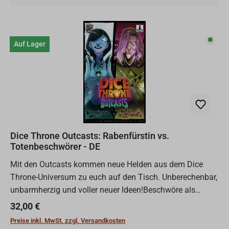
Auf L
Auf Lager
Dice Throne Outcasts: Rabenfürstin vs.
Totenbeschwörer - DE
Mit den Outcasts kommen neue Helden aus dem Dice
Throne-Universum zu euch auf den Tisch. Unberechenbar,
unbarmherzig und voller neuer Ideen!Beschwöre als
ruchloser Necromancer Skelettkrieger, Skelettmagier und
Regulärer Preis:
32,00 €
Knochen...
Preise inkl. MwSt. zzgl. Versandkosten