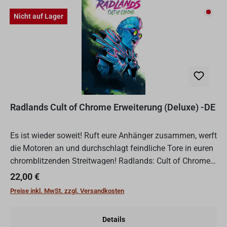
Nicht
Nicht auf Lager
Radlands Cult of Chrome Erweiterung (Deluxe) -DE
Es ist wieder soweit! Ruft eure Anhänger zusammen, werft
die Motoren an und durchschlagt feindliche Tore in euren
chromblitzenden Streitwagen! Radlands: Cult of Chrome
ist die erste Erweiterung für das kompetitives D...
Regulärer Preis:
22,00 €
Preise inkl. MwSt. zzgl. Versandkosten
Details