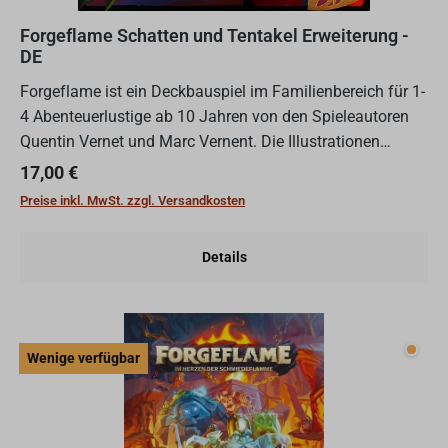
Forgeflame Schatten und Tentakel Erweiterung -
DE
Forgeflame ist ein Deckbauspiel im Familienbereich für 1-
4 Abenteuerlustige ab 10 Jahren von den Spieleautoren
Quentin Vernet und Marc Vernent. Die Illustrationen
stammen von Nastya Lehn. Mit dieser Erweiterung biete...
Regulärer Preis:
17,00 €
Preise inkl. MwSt. zzgl. Versandkosten
Details
Wenig
Wenige verfügbar