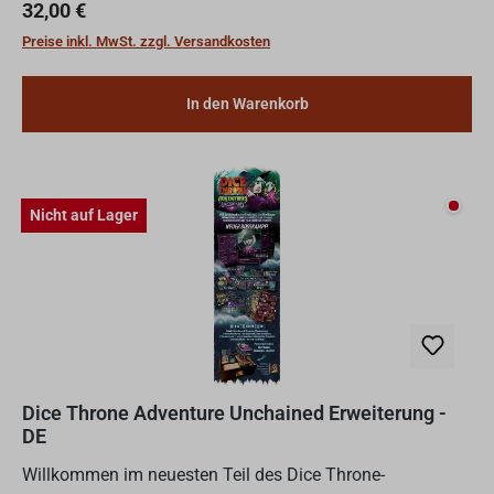
gereizte Bleiche Lady nicht mit einer mageren, zarten
Regulärer Preis:
32,00 €
Blume....
Preise inkl. MwSt. zzgl. Versandkosten
In den Warenkorb
Nicht
Nicht auf Lager
Dice Throne Adventure Unchained Erweiterung -
DE
Willkommen im neuesten Teil des Dice Throne-