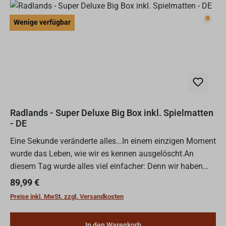
Wenig
Wenige verfügbar
Radlands - Super Deluxe Big Box inkl. Spielmatten
- DE
Eine Sekunde veränderte alles...In einem einzigen Moment
wurde das Leben, wie wir es kennen ausgelöscht.An
diesem Tag wurde alles viel einfacher: Denn wir haben
Wasser und sie nicht! Nun kommen sie, um es zu holen.
Regulärer Preis:
89,99 €
Al...
Preise inkl. MwSt. zzgl. Versandkosten
In den Warenkorb