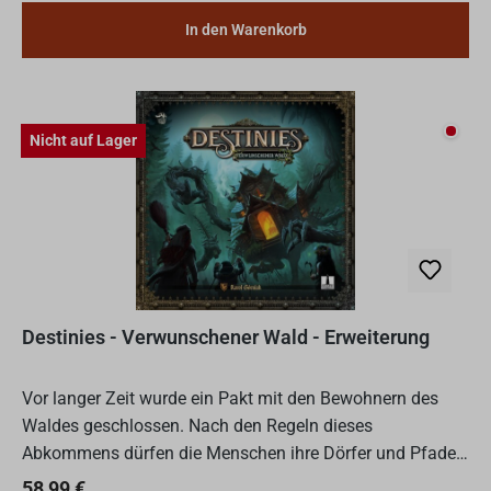
In den Warenkorb
Nicht
Nicht auf Lager
Destinies - Verwunschener Wald - Erweiterung
Vor langer Zeit wurde ein Pakt mit den Bewohnern des
Waldes geschlossen. Nach den Regeln dieses
Abkommens dürfen die Menschen ihre Dörfer und Pfade
nicht verlassen, die wie Leuchtfeuer über den riesigen
Regulärer Preis:
58,99 €