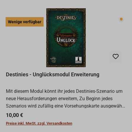
Wenig
Wenige verfügbar
Destinies - Unglücksmodul Erweiterung
Mit diesem Modul könnt ihr jedes Destinies-Szenario um
neue Herausforderungen erweitern, Zu Beginn jedes
Szenarios wird zufällig eine Vorsehungskarte ausgewählt,
um den mutigsten und ausdauerndsten Abenteurern
Regulärer Preis:
10,00 €
möglich...
Preise inkl. MwSt. zzgl. Versandkosten