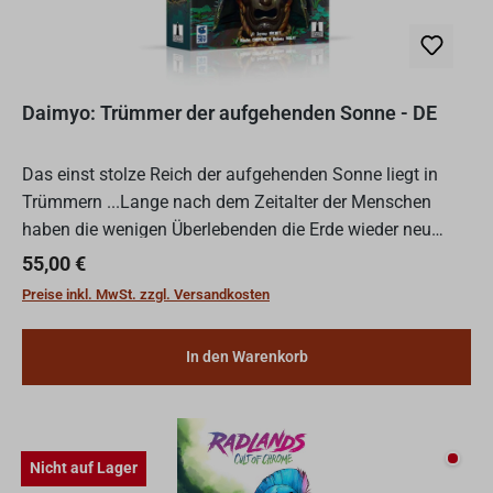
Daimyo: Trümmer der aufgehenden Sonne - DE
Das einst stolze Reich der aufgehenden Sonne liegt in
Trümmern ...Lange nach dem Zeitalter der Menschen
haben die wenigen Überlebenden die Erde wieder neu
erobert und erbauten ihre Reiche auf den Ruinen alter
Regulärer Preis:
55,00 €
Zivilisa...
Preise inkl. MwSt. zzgl. Versandkosten
In den Warenkorb
Nicht
Nicht auf Lager