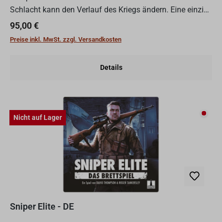
Schlacht kann den Verlauf des Kriegs ändern. Eine einzige
Mission kann den Ausgang einer Schlacht
Regulärer Preis:
95,00 €
entscheiden.Jem...
Preise inkl. MwSt. zzgl. Versandkosten
Details
Nicht
Nicht auf Lager
Sniper Elite - DE