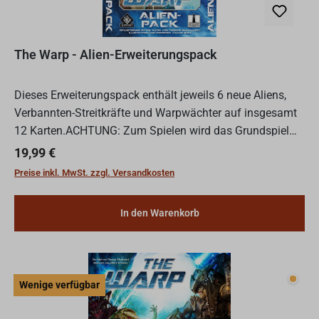
The Warp - Alien-Erweiterungspack
Dieses Erweiterungspack enthält jeweils 6 neue Aliens,
Verbannten-Streitkräfte und Warpwächter auf insgesamt
12 Karten.ACHTUNG: Zum Spielen wird das Grundspiel
benötigt!The Warp - Alien-Erweiterungspack, ein Spiel für...
Regulärer Preis:
19,99 €
Preise inkl. MwSt. zzgl. Versandkosten
In den Warenkorb
Wenig
Wenige verfügbar