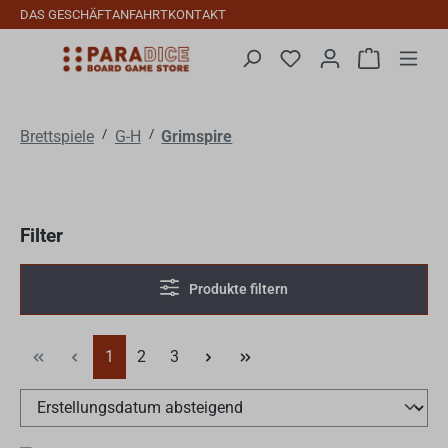
DAS GESCHÄFT
ANFAHRT
KONTAKT
Zum Hauptinhalt springen
Du hast 0 Produkte auf
Warenkorb 
/
/
Brettspiele
G-H
Grimspire
Filter
Produkte filtern
Seite
Seite
Seite
1
2
3