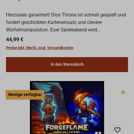
Herzrasen garantiert! Dice Throne ist schnell gespielt und
fordert geschickten Karteneinsatz und clevere
Würfelmanipulation. Euer Spieleabend wird
eskalieren!Tritt den Avengers bei! In Marvel Dice Throne
Regulärer Preis:
44,99 €
schlüpfst du...
Preise inkl. MwSt. zzgl. Versandkosten
In den Warenkorb
Wenig
Wenige verfügbar