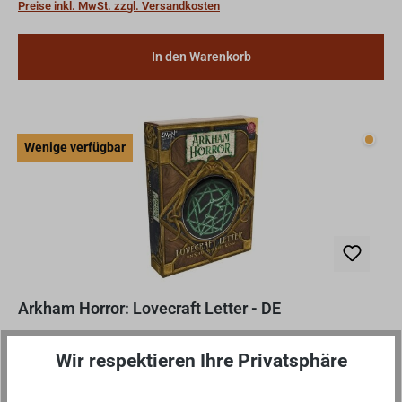
Preise inkl. MwSt. zzgl. Versandkosten
In den Warenkorb
Wenig
Wenige verfügbar
Arkham Horror: Lovecraft Letter - DE
Besucht die unheimliche Stadt Arkham in dieser
Wir respektieren Ihre Privatsphäre
schaurigen Version des klassischen Lovecraft Letter™-