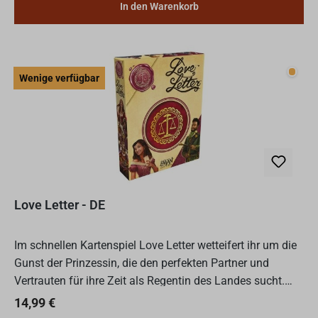
In den Warenkorb
Wenig
Wenige verfügbar
Love Letter - DE
Im schnellen Kartenspiel Love Letter wetteifert ihr um die
Gunst der Prinzessin, die den perfekten Partner und
Vertrauten für ihre Zeit als Regentin des Landes sucht.
Nur wer seinen Liebesbrief erfolgreich an die Prin...
Regulärer Preis:
14,99 €