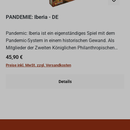
PANDEMIE: Iberia - DE
Pandemic: Iberia ist ein eigenständiges Spiel mit dem
Pandemic-System in einem historischen Gewand. Als
Mitglieder der Zweiten Königlichen Philanthropischen
Expedition müssen die Spieler die Ausbreitung von vier
Regulärer Preis:
45,90 €
Krank...
Preise inkl. MwSt. zzgl. Versandkosten
Details