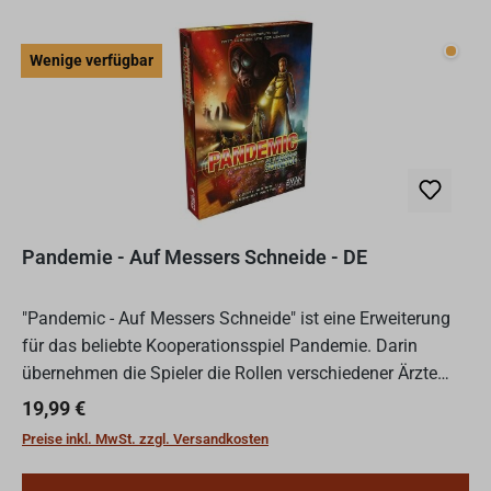
Wenig
Wenige verfügbar
Pandemie - Auf Messers Schneide - DE
"Pandemic - Auf Messers Schneide" ist eine Erweiterung
für das beliebte Kooperationsspiel Pandemie. Darin
übernehmen die Spieler die Rollen verschiedener Ärzte
und Experten, um gemeinsam eine Heilung für vier
Regulärer Preis:
19,99 €
gefährli...
Preise inkl. MwSt. zzgl. Versandkosten