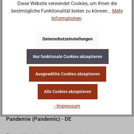
Kartenspiels. Erforscht die Geheimnisse des Cthulhu-
Diese Website verwendet Cookies, um Ihnen die
Mythos, stellt euch uralten Schrecken und findet
Regulärer Preis:
15,50 €
bestmögliche Funktionalität bieten zu können...
Mehr
Verbündete am R...
Informationen
.
Preise inkl. MwSt. zzgl. Versandkosten
In den Warenkorb
Datenschutzeinstellungen
Nur funktionale Cookies akzeptieren
Wenig
Wenige verfügbar
Ausgewählte Cookies akzeptieren
Alle Cookies akzeptieren
- Impressum
Pandemie (Pandemic) - DE