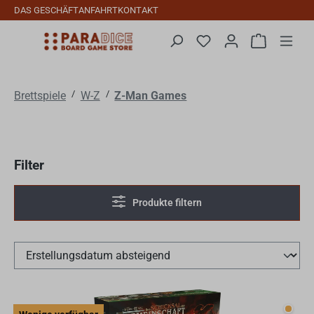
DAS GESCHÄFT
ANFAHRT
KONTAKT
Zum Hauptinhalt springen
Du hast 0 Produkte auf
Warenkorb 
/
/
Brettspiele
W-Z
Z-Man Games
Filter
Produkte filtern
Wenig