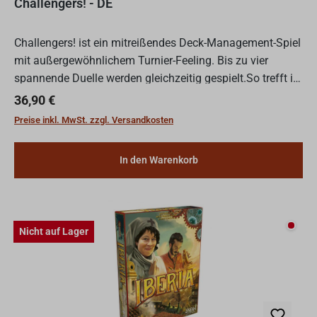
Challengers! - DE
Challengers! ist ein mitreißendes Deck-Management-Spiel
mit außergewöhnlichem Turnier-Feeling. Bis zu vier
spannende Duelle werden gleichzeitig gespielt.So trefft ihr
in jeder Runde auf ein anderes Gegenüber. Wählt au...
Regulärer Preis:
36,90 €
Preise inkl. MwSt. zzgl. Versandkosten
In den Warenkorb
Nicht
Nicht auf Lager