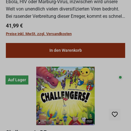
Ebola, HIV oder Marburg-Virus, inzwischen wird unsere
Welt von unendlich vielen diversifizierten Viren bedroht.
Bei rasender Verbreitung dieser Erreger, kommt es schnell
zu Epidemien und final zu einer weltbedrohenden...
Regulärer Preis:
41,99 €
Preise inkl. MwSt. zzgl. Versandkosten
In den Warenkorb
Auf L
Auf Lager