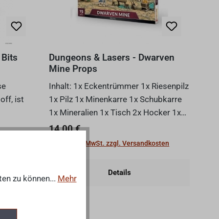
 Bits
Dungeons & Lasers - Dwarven
Mine Props
Inhalt: 1x Eckentrümmer 1x Riesenpilz
ff, ist
1x Pilz 1x Minenkarre 1x Schubkarre
1x Mineralien 1x Tisch 2x Hocker 1x
chtiger
Eingestürzte Wand 1x Kristalle 1x
Regulärer Preis:
14,00 €
inder
Toter Körper 1x Dynamit 2x Bergbau-
osten
Preise inkl. MwSt. zzgl. Versandkosten
Stifte 1x Spitzhacke Das Gelände wir...
Details
ten zu können...
Mehr