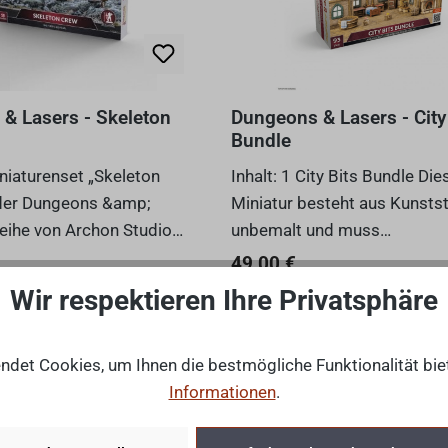
& Lasers - Skeleton
Dungeons & Lasers - City
Bundle
niaturenset „Skeleton
Inhalt: 1 City Bits Bundle Diese
der Dungeons &amp;
Miniatur besteht aus Kunststo
eihe von Archon Studio
unbemalt und muss
u die Untoten zum Leben.
zusammengebaut werden. Wi
Preis:
Regulärer Preis:
49,00 €
hält 18 hochdetaillierte,
HinweisAchtung! Nicht für K
Wir respektieren Ihre Privatsphäre
MwSt. zzgl. Versandkosten
Preise inkl. MwSt. zzgl. Versandk
e Skelette im 32-mm-
unter 36 Monaten geeignet.
 mit ein...
Erstickungsgefahr wegen
In den Warenkorb
In den Warenkorb
verschluck...
det Cookies, um Ihnen die bestmögliche Funktionalität bie
Informationen
.