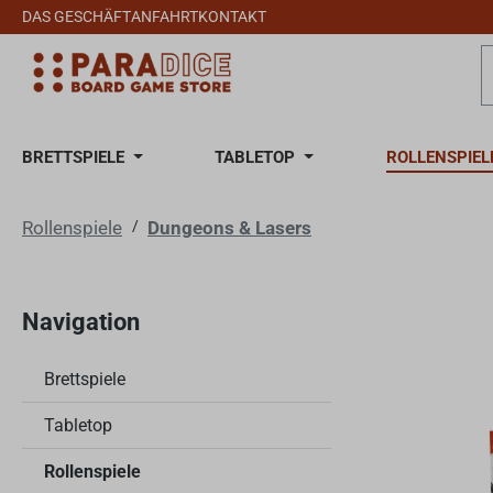
DAS GESCHÄFT
ANFAHRT
KONTAKT
 Hauptinhalt springen
Zur Suche springen
Zur Hauptnavigation springen
BRETTSPIELE
TABLETOP
ROLLENSPIEL
Rollenspiele
/
Dungeons & Lasers
Navigation
Brettspiele
Tabletop
Rollenspiele