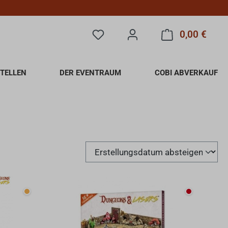
0,00 €
Du hast 0 Produkte auf dem Merkzet
Warenk
TELLEN
DER EVENTRAUM
COBI ABVERKAUF
Wenige verfügbar
Nicht auf 