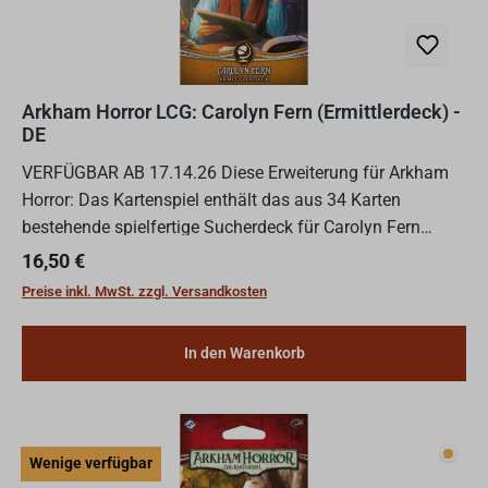
Arkham Horror LCG: Carolyn Fern (Ermittlerdeck) -
DE
VERFÜGBAR AB 17.14.26 Diese Erweiterung für Arkham
Horror: Das Kartenspiel enthält das aus 34 Karten
bestehende spielfertige Sucherdeck für Carolyn Fern
sowie 26 Verbesserungen für dieses Ermittlerdeck. Das
Regulärer Preis:
16,50 €
Deck und d...
Preise inkl. MwSt. zzgl. Versandkosten
In den Warenkorb
Wenig
Wenige verfügbar