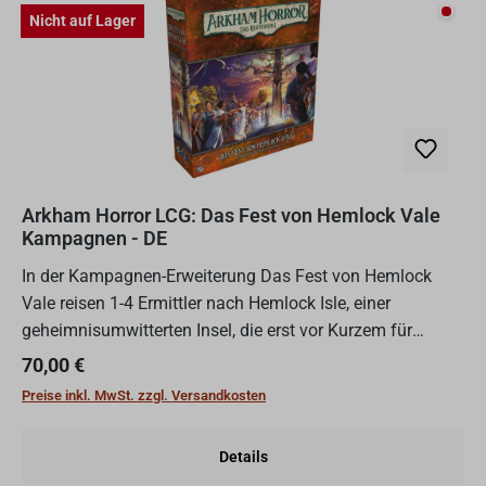
Nicht
Nicht auf Lager
Arkham Horror LCG: Das Fest von Hemlock Vale
Kampagnen - DE
In der Kampagnen-Erweiterung Das Fest von Hemlock
Vale reisen 1-4 Ermittler nach Hemlock Isle, einer
geheimnisumwitterten Insel, die erst vor Kurzem für
Besucher zugänglich wurde. Tagsüber knüpft ihr Kontakte
Regulärer Preis:
70,00 €
mit den...
Preise inkl. MwSt. zzgl. Versandkosten
Details