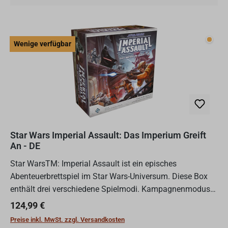
Wenig
Wenige verfügbar
Star Wars Imperial Assault: Das Imperium Greift
An - DE
Star WarsTM: Imperial Assault ist ein episches
Abenteuerbrettspiel im Star Wars-Universum. Diese Box
enthält drei verschiedene Spielmodi. Kampagnenmodus
(2 – 5 Personen):In diesem Modus kämpfen 1-4
Regulärer Preis:
124,99 €
Heldenspieler der R...
Preise inkl. MwSt. zzgl. Versandkosten