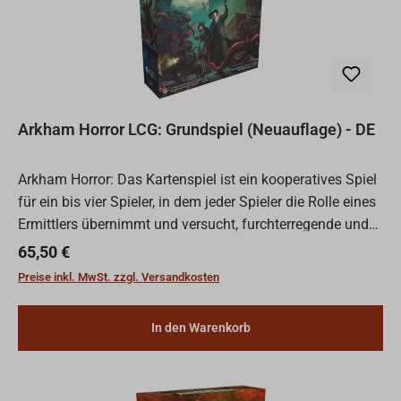
Arkham Horror LCG: Grundspiel (Neuauflage) - DE
Arkham Horror: Das Kartenspiel ist ein kooperatives Spiel
für ein bis vier Spieler, in dem jeder Spieler die Rolle eines
Ermittlers übernimmt und versucht, furchterregende und
uralte Geheimnisse zu enthüllen. Jede Par...
Regulärer Preis:
65,50 €
Preise inkl. MwSt. zzgl. Versandkosten
In den Warenkorb