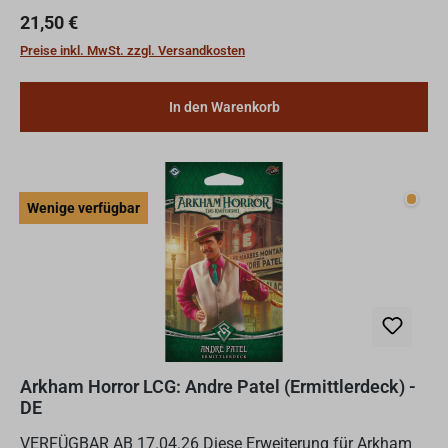
unbekannte Macht auf die Spur, die in drei verschiedenen
Regulärer Preis:
21,50 €
Filmp...
Preise inkl. MwSt. zzgl. Versandkosten
In den Warenkorb
Wenig
Wenige verfügbar
Arkham Horror LCG: Andre Patel (Ermittlerdeck) -
DE
VERFÜGBAR AB 17.04.26 Diese Erweiterung für Arkham