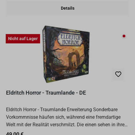
Details
Nicht
Nicht auf Lager
Eldritch Horror - Traumlande - DE
Eldritch Horror - Traumlande Erweiterung Sonderbare
Vorkommnisse häufen sich, während eine fremdartige
Welt mit der Realität verschmilzt. Die einen sehen in ihren
Albträumen eine tintenhafte Schwärze, die sich lautlos...
Regulärer Preis:
49,00 €