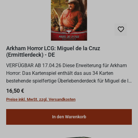
Arkham Horror LCG: Miguel de la Cruz
(Ermittlerdeck) - DE
VERFÜGBAR AB 17.04.26 Diese Erweiterung für Arkham
Horror: Das Kartenspiel enthält das aus 34 Karten
bestehende spielfertige Überlebenderdeck für Miguel de la
Cruz sowie 26 Verbesserungen für dieses Ermittlerdeck.
Regulärer Preis:
16,50 €
Das...
Preise inkl. MwSt. zzgl. Versandkosten
In den Warenkorb