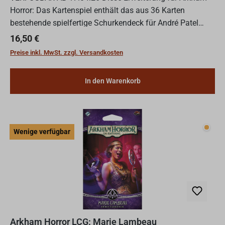
Horror: Das Kartenspiel enthält das aus 36 Karten
bestehende spielfertige Schurkendeck für André Patel
sowie 24 Verbesserungen für dieses Ermittlerdeck. Das
Regulärer Preis:
16,50 €
Deck und...
Preise inkl. MwSt. zzgl. Versandkosten
In den Warenkorb
Wenig
Wenige verfügbar
Arkham Horror LCG: Marie Lambeau