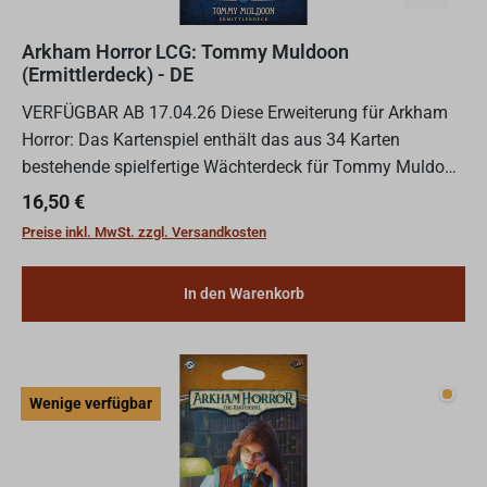
Arkham Horror LCG: Tommy Muldoon
(Ermittlerdeck) - DE
VERFÜGBAR AB 17.04.26 Diese Erweiterung für Arkham
Horror: Das Kartenspiel enthält das aus 34 Karten
bestehende spielfertige Wächterdeck für Tommy Muldoon
sowie 26 Verbesserungen für dieses Ermittlerdeck. Das
Regulärer Preis:
16,50 €
Deck und...
Preise inkl. MwSt. zzgl. Versandkosten
In den Warenkorb
Wenig
Wenige verfügbar