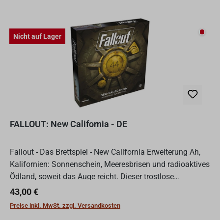
Nicht
Nicht auf Lager
FALLOUT: New California - DE
Fallout - Das Brettspiel - New California Erweiterung Ah,
Kalifornien: Sonnenschein, Meeresbrisen und radioaktives
Ödland, soweit das Auge reicht. Dieser trostlose
Küstenstaat war einst ein strahlendes Juwel, aber sei...
Regulärer Preis:
43,00 €
Preise inkl. MwSt. zzgl. Versandkosten