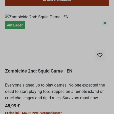
Auf L
Auf Lager
Zombicide 2nd: Squid Game - EN
Everyone signed up to play games. No one expected the
dead to start playing too.Trapped on a remote island of
cruel challenges and rigid rules, Survivors must now
navigate deadly arenas while zombies roam freely behin...
Regulärer Preis:
48,99 €
Preise inkl. MwSt. zzgl. Versandkosten