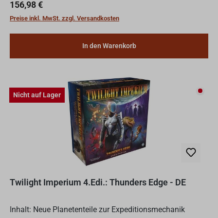
Menschen, die auch schon wesentlich länger an ei...
Regulärer Preis:
156,98 €
Preise inkl. MwSt. zzgl. Versandkosten
In den Warenkorb
Nicht
Nicht auf Lager
Twilight Imperium 4.Edi.: Thunders Edge - DE
Inhalt: Neue Planetenteile zur Expeditionsmechanik