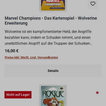
Marvel Champions - Das Kartenspiel - Wolverine
Erweiterung
Wolverine ist ein kampforientierter Held, der Angriffe
bezahlen kann, indem er Schaden nimmt, und einen
unerbittlichen Angriff auf die Truppen der Schurken
entfesselt.Im Helden-Pack Marvel Champions: Das
Regulärer Preis:
16,00 €
Kartenspiel –...
Preise inkl. MwSt. zzgl. Versandkosten
Details
Nicht
Nicht auf Lager