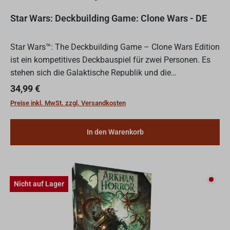
Star Wars: Deckbuilding Game: Clone Wars - DE
Star Wars™: The Deckbuilding Game – Clone Wars Edition
ist ein kompetitives Deckbauspiel für zwei Personen. Es
stehen sich die Galaktische Republik und die
Konföderation der Separatisten gegenüber. Im Laufe der
Regulärer Preis:
34,99 €
Partie...
Preise inkl. MwSt. zzgl. Versandkosten
In den Warenkorb
Nicht
Nicht auf Lager