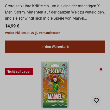
Ororo setzt ihre Kräfte ein, um als eine der mächtigen X-
Men, Storm, Mutanten auf der ganzen Welt zu verteidigen,
und sie schwingt sich in die Spiele von Marvel
Champions: Das Kartenspiel. Storm kann buchstäblich
Regulärer Preis:
14,99 €
das...
Preise inkl. MwSt. zzgl. Versandkosten
In den Warenkorb
Nicht
Nicht auf Lager