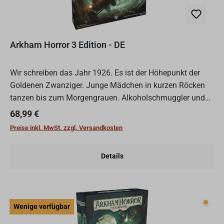
Arkham Horror 3 Edition - DE
Wir schreiben das Jahr 1926. Es ist der Höhepunkt der
Goldenen Zwanziger. Junge Mädchen in kurzen Röcken
tanzen bis zum Morgengrauen. Alkoholschmuggler und
Gangster beliefern verrauchte Flüsterkneipen, denn in den
Regulärer Preis:
68,99 €
Ver...
Preise inkl. MwSt. zzgl. Versandkosten
Details
Wenig
Wenige verfügbar