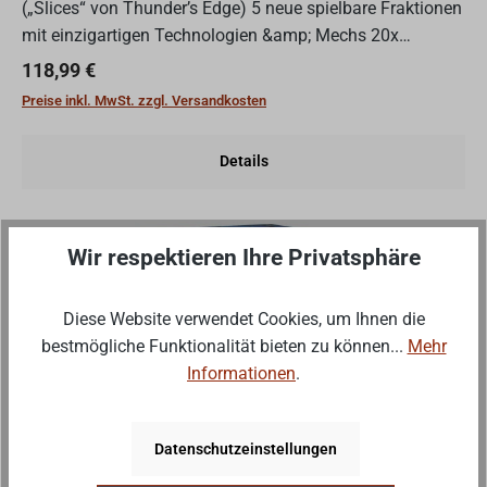
(„Slices“ von Thunder’s Edge) 5 neue spielbare Fraktionen
mit einzigartigen Technologien &amp; Mechs 20x
Galaktische Ereigniskarten (modifizierende Spielregeln)
Regulärer Preis:
118,99 €
Code...
Preise inkl. MwSt. zzgl. Versandkosten
Details
Wir respektieren Ihre Privatsphäre
Wenig
Wenige verfügbar
Diese Website verwendet Cookies, um Ihnen die
bestmögliche Funktionalität bieten zu können...
Mehr
Informationen
.
Datenschutzeinstellungen
Descent - Legenden der Finsternis - DE