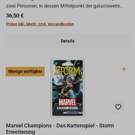
zwei Personen, in dessen Mittelpunkt der galaxisweite
Konflikt zwischen dem Galaktischen Imperium und der
Regulärer Preis:
36,50 €
Rebel...
Preise inkl. MwSt. zzgl. Versandkosten
Details
Wenig
Wenige verfügbar
Marvel Champions - Das Kartenspiel - Storm
Erweiterung