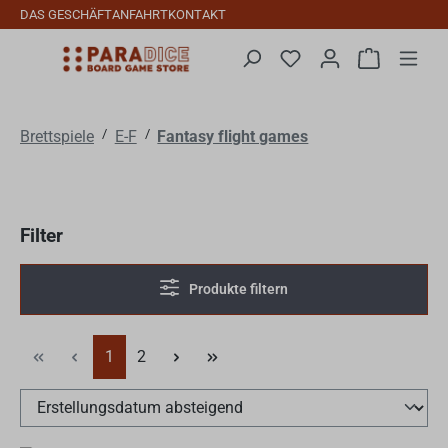
DAS GESCHÄFT
ANFAHRT
KONTAKT
Zum Hauptinhalt springen
Du hast 0 Produkte auf
Warenkorb 
/
/
Brettspiele
E-F
Fantasy flight games
Filter
Produkte filtern
Seite
Seite
1
2