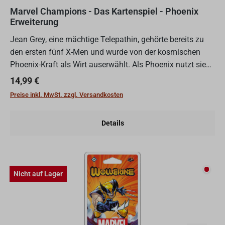
Marvel Champions - Das Kartenspiel - Phoenix
Erweiterung
Jean Grey, eine mächtige Telepathin, gehörte bereits zu
den ersten fünf X-Men und wurde von der kosmischen
Phoenix-Kraft als Wirt auserwählt. Als Phoenix nutzt sie
ihre Telepathie und Telekinese, um sowohl Mutanten al...
Regulärer Preis:
14,99 €
Preise inkl. MwSt. zzgl. Versandkosten
Details
Nicht
Nicht auf Lager