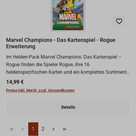
Marvel Champions - Das Kartenspiel - Rogue
Erweiterung
Im Helden-Pack Marvel Champions: Das Kartenspiel –
Rogue finden die Spieler Rogue, ihre 16
heldenspezifischen Karten und ein komplettes Sortiment
an Karten des Schutzaspekts, die die Spieler einladen,
Regulärer Preis:
14,99 €
sich und ihre Ve...
Preise inkl. MwSt. zzgl. Versandkosten
Details
Seite
Seite
1
2