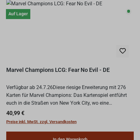
Auf L
Auf Lager
Marvel Champions LCG: Fear No Evil - DE
Verfügbar ab 24.7.26Diese riesige Erweiterung mit 276
Karten für Marvel Champions: Das Kartenspiel entführt
euch in die Straßen von New York City, wo eine
koordinierte Welle des Verbrechens die Bürger in Angst
Regulärer Preis:
40,99 €
und Sch...
Preise inkl. MwSt. zzgl. Versandkosten
In den Warenkorb