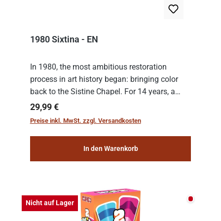
1980 Sixtina - EN
In 1980, the most ambitious restoration
process in art history began: bringing color
back to the Sistine Chapel. For 14 years, a
team of experts from the Vatican undertook
Regulärer Preis:
29,99 €
the meticulous job of cleaning and
Preise inkl. MwSt. zzgl. Versandkosten
consolidat...
In den Warenkorb
Nicht auf
Nicht auf Lager