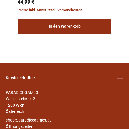
sichern, wurden die sogenannten
Regulärer Preis:
44,99 €
„Weltenschiffe“ gebaut. Auf diesen
Preise inkl. MwSt. zzgl. Versandkosten
planetengroßen Raums...
In den Warenkorb
Service-Hotline
PARADICEGAMES
Wallensteinstr. 2
1200 Wien
Österreich
shop@paradicegames.at
Öffnungszeiten