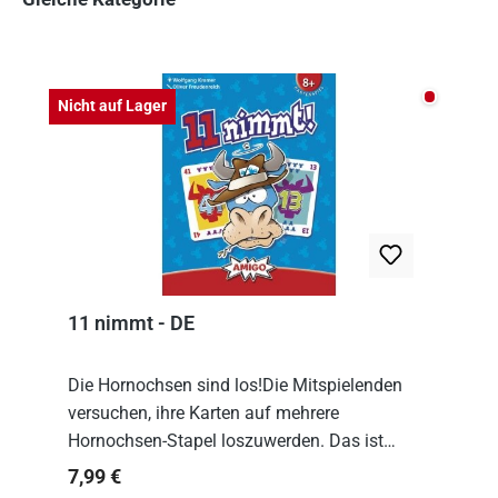
Produktgalerie überspringen
Nicht auf
Nicht auf Lager
11 nimmt - DE
Die Hornochsen sind los!Die Mitspielenden
versuchen, ihre Karten auf mehrere
Hornochsen-Stapel loszuwerden. Das ist
kniffliger als gedacht, denn die Differenz
Regulärer Preis:
7,99 €
zwischen ausgespielter Karte und der