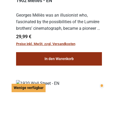
1902 Melies - EN
Georges Méliès was an illusionist who,
fascinated by the possibilities of the Lumière
brothers’ cinematograph, became a pioneer of
cinema. In 1902, he filmed his most famous
Regulärer Preis:
29,99 €
work: “Le Voyage dans la Lune” (“A Trip to...
Preise inkl. MwSt. zzgl. Versandkosten
In den Warenkorb
Wenige v
Wenige verfügbar