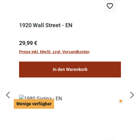
1920 Wall Street - EN
Regulärer Preis:
29,99 €
Preise inkl. MwSt. zzgl. Versandkosten
In den Warenkorb
Wenige v
Wenige verfügbar