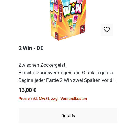
2 Win - DE
Zwischen Zockergeist,
Einschätzungsvermögen und Glück liegen zu
Beginn jeder Partie 2 Win zwei Spalten vor den
Spielenden aus, die es in die Höhe zu treiben
Regulärer Preis:
13,00 €
gilt. Doch das geht natürlich nur, solange man
Preise inkl. MwSt. zzgl. Versandkosten
auch Karten a...
Details