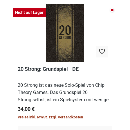
Nicht auf
Nicht auf Lager
20 Strong: Grundspiel - DE
20 Strong ist das neue Solo-Spiel von Chip
Theory Games. Das Grundspiel 20
Strong selbst, ist ein Spielsystem mit wenigen,
einfachen Regeln. Um es zu spielen, muss es
Regulärer Preis:
34,00 €
immer mit einem Themenset ergänzt werden.
Preise inkl. MwSt. zzgl. Versandkosten
Im Grund...