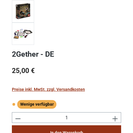
2Gether - DE
Regulärer Preis:
25,00 €
Preise inkl. MwSt. zzgl. Versandkosten
Wenige verfügbar
Wenige verfügbar
Produkt Anzahl: Gib den gewünschten Wert e
In den Warenkorb