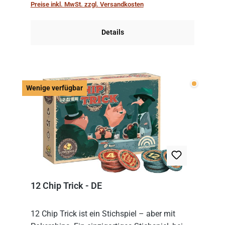
Preise inkl. MwSt. zzgl. Versandkosten
obersten Karte des St...
Details
Wenige v
Wenige verfügbar
12 Chip Trick - DE
12 Chip Trick ist ein Stichspiel – aber mit