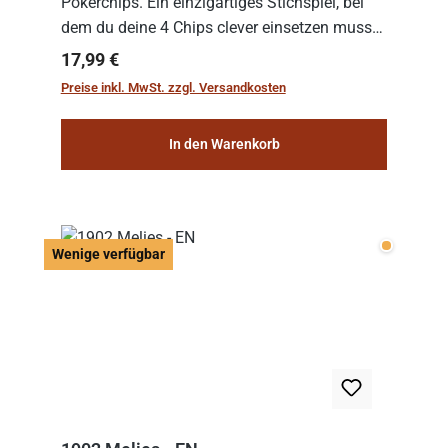
Pokerchips. Ein einzigartiges Stichspiel, bei
dem du deine 4 Chips clever einsetzen musst.
Wer die Chips mit dem höchsten Gesamtwert
Regulärer Preis:
17,99 €
hat, gewinnt die Runde. Aber Vorsicht: D...
Preise inkl. MwSt. zzgl. Versandkosten
In den Warenkorb
Wenige v
Wenige verfügbar