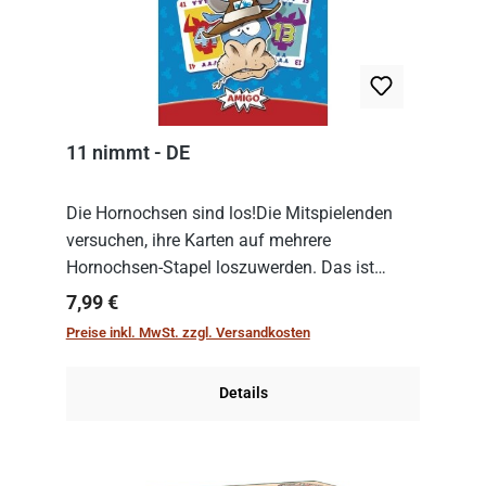
11 nimmt - DE
Die Hornochsen sind los!Die Mitspielenden
versuchen, ihre Karten auf mehrere
Hornochsen-Stapel loszuwerden. Das ist
kniffliger als gedacht, denn die Differenz
Regulärer Preis:
7,99 €
zwischen ausgespielter Karte und der
Preise inkl. MwSt. zzgl. Versandkosten
obersten Karte des St...
Details