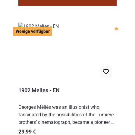
Wenige v
Wenige verfügbar
1902 Melies - EN
Georges Méliès was an illusionist who,
fascinated by the possibilities of the Lumière
brothers’ cinematograph, became a pioneer of
cinema. In 1902, he filmed his most famous
Regulärer Preis:
29,99 €