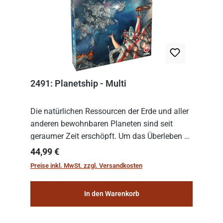
2491: Planetship - Multi
Die natürlichen Ressourcen der Erde und aller
anderen bewohnbaren Planeten sind seit
geraumer Zeit erschöpft. Um das Überleben zu
sichern, wurden die sogenannten
Regulärer Preis:
44,99 €
„Weltenschiffe“ gebaut. Auf diesen
Preise inkl. MwSt. zzgl. Versandkosten
planetengroßen Raums...
In den Warenkorb