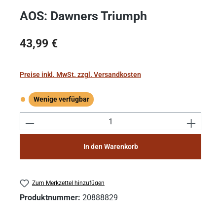
AOS: Dawners Triumph
Regulärer Preis:
43,99 €
Preise inkl. MwSt. zzgl. Versandkosten
Wenige verfügbar
Wenige verfügbar
Produkt Anzahl: Gib den gewünschten Wert e
In den Warenkorb
Zum Merkzettel hinzufügen
Produktnummer:
20888829