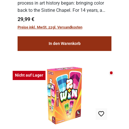
process in art history began: bringing color
back to the Sistine Chapel. For 14 years, a
team of experts from the Vatican undertook
Regulärer Preis:
29,99 €
the meticulous job of cleaning and
Preise inkl. MwSt. zzgl. Versandkosten
consolidat...
In den Warenkorb
Nicht auf
Nicht auf Lager