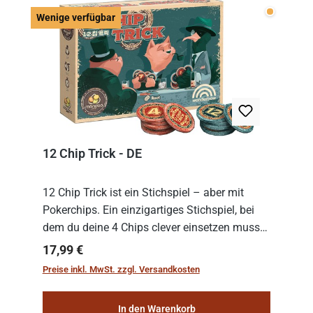
Wenige v
Wenige verfügbar
12 Chip Trick - DE
12 Chip Trick ist ein Stichspiel – aber mit
Pokerchips. Ein einzigartiges Stichspiel, bei
dem du deine 4 Chips clever einsetzen musst.
Wer die Chips mit dem höchsten Gesamtwert
Regulärer Preis:
17,99 €
hat, gewinnt die Runde. Aber Vorsicht: D...
Preise inkl. MwSt. zzgl. Versandkosten
In den Warenkorb