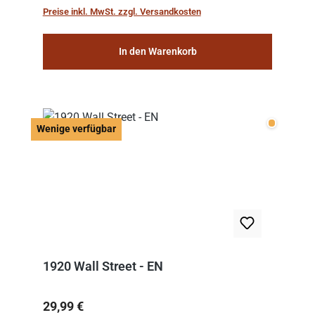
work: “Le Voyage dans la Lune” (“A Trip to...
Preise inkl. MwSt. zzgl. Versandkosten
In den Warenkorb
Wenige v
Wenige verfügbar
1920 Wall Street - EN
Regulärer Preis:
29,99 €