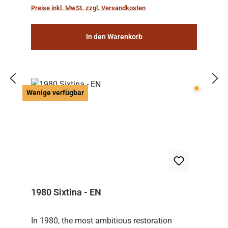
Preise inkl. MwSt. zzgl. Versandkosten
In den Warenkorb
Wenige v
Wenige verfügbar
1980 Sixtina - EN
In 1980, the most ambitious restoration