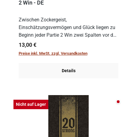
2 Win - DE
Zwischen Zockergeist,
Einschätzungsvermögen und Glück liegen zu
Beginn jeder Partie 2 Win zwei Spalten vor den
Spielenden aus, die es in die Höhe zu treiben
Regulärer Preis:
13,00 €
gilt. Doch das geht natürlich nur, solange man
Preise inkl. MwSt. zzgl. Versandkosten
auch Karten a...
Details
Nicht auf
Nicht auf Lager