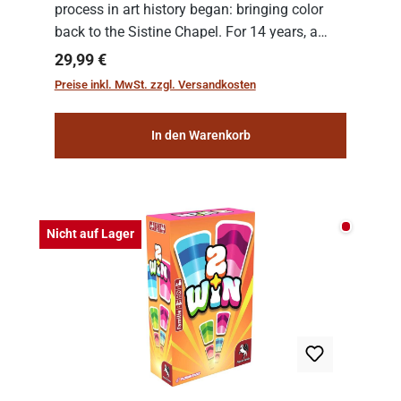
process in art history began: bringing color
back to the Sistine Chapel. For 14 years, a
team of experts from the Vatican undertook
Regulärer Preis:
29,99 €
the meticulous job of cleaning and
Preise inkl. MwSt. zzgl. Versandkosten
consolidat...
In den Warenkorb
Nicht auf
Nicht auf Lager