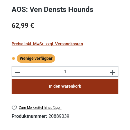
AOS: Ven Densts Hounds
Regulärer Preis:
62,99 €
Preise inkl. MwSt. zzgl. Versandkosten
Wenige verfügbar
Wenige verfügbar
Produkt Anzahl: Gib den gewünschten Wert e
In den Warenkorb
Zum Merkzettel hinzufügen
Produktnummer:
20889039