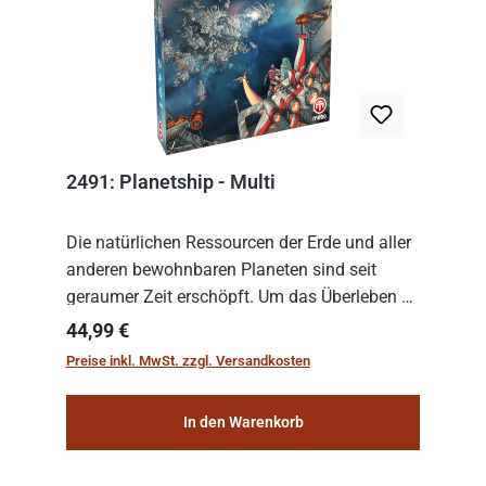
2491: Planetship - Multi
Die natürlichen Ressourcen der Erde und aller
anderen bewohnbaren Planeten sind seit
geraumer Zeit erschöpft. Um das Überleben zu
sichern, wurden die sogenannten
Regulärer Preis:
44,99 €
„Weltenschiffe“ gebaut. Auf diesen
Preise inkl. MwSt. zzgl. Versandkosten
planetengroßen Raums...
In den Warenkorb