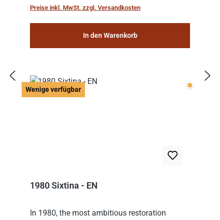
Preise inkl. MwSt. zzgl. Versandkosten
In den Warenkorb
Wenige v
Wenige verfügbar
1980 Sixtina - EN
In 1980, the most ambitious restoration