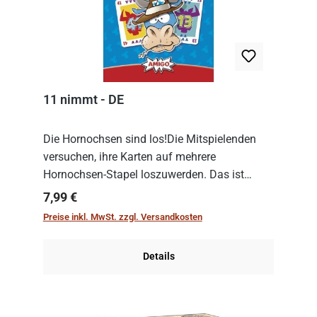
11 nimmt - DE
Die Hornochsen sind los!Die Mitspielenden
versuchen, ihre Karten auf mehrere
Hornochsen-Stapel loszuwerden. Das ist
kniffliger als gedacht, denn die Differenz
Regulärer Preis:
7,99 €
zwischen ausgespielter Karte und der
Preise inkl. MwSt. zzgl. Versandkosten
obersten Karte des St...
Details