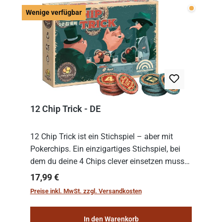
Wenige v
Wenige verfügbar
12 Chip Trick - DE
12 Chip Trick ist ein Stichspiel – aber mit
Pokerchips. Ein einzigartiges Stichspiel, bei
dem du deine 4 Chips clever einsetzen musst.
Wer die Chips mit dem höchsten Gesamtwert
Regulärer Preis:
17,99 €
hat, gewinnt die Runde. Aber Vorsicht: D...
Preise inkl. MwSt. zzgl. Versandkosten
In den Warenkorb