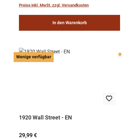
work: “Le Voyage dans la Lune” (“A Trip to...
Preise inkl. MwSt. zzgl. Versandkosten
In den Warenkorb
Wenige v
Wenige verfügbar
1920 Wall Street - EN
Regulärer Preis:
29,99 €