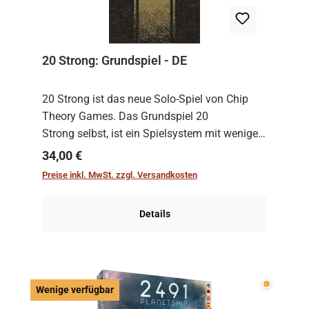
20 Strong: Grundspiel - DE
20 Strong ist das neue Solo-Spiel von Chip
Theory Games. Das Grundspiel 20
Strong selbst, ist ein Spielsystem mit wenigen,
einfachen Regeln. Um es zu spielen, muss es
Regulärer Preis:
34,00 €
immer mit einem Themenset ergänzt werden.
Preise inkl. MwSt. zzgl. Versandkosten
Im Grund...
Details
Wenige v
Wenige verfügbar