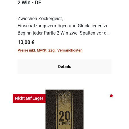
2 Win - DE
Zwischen Zockergeist,
Einschätzungsvermögen und Glück liegen zu
Beginn jeder Partie 2 Win zwei Spalten vor den
Spielenden aus, die es in die Höhe zu treiben
Regulärer Preis:
13,00 €
gilt. Doch das geht natürlich nur, solange man
Preise inkl. MwSt. zzgl. Versandkosten
auch Karten a...
Details
Nicht auf
Nicht auf Lager