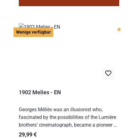
Wenige v
Wenige verfügbar
1902 Melies - EN
Georges Méliès was an illusionist who,
fascinated by the possibilities of the Lumière
brothers’ cinematograph, became a pioneer of
cinema. In 1902, he filmed his most famous
Regulärer Preis:
29,99 €