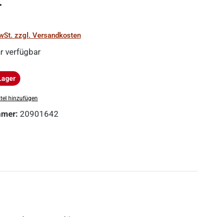
€
MwSt. zzgl. Versandkosten
r verfügbar
Lager
ger
tel hinzufügen
mmer:
20901642