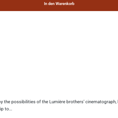
In den Warenkorb
y the possibilities of the Lumière brothers’ cinematograph,
p to...