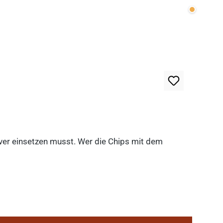
Wenige v
lever einsetzen musst. Wer die Chips mit dem