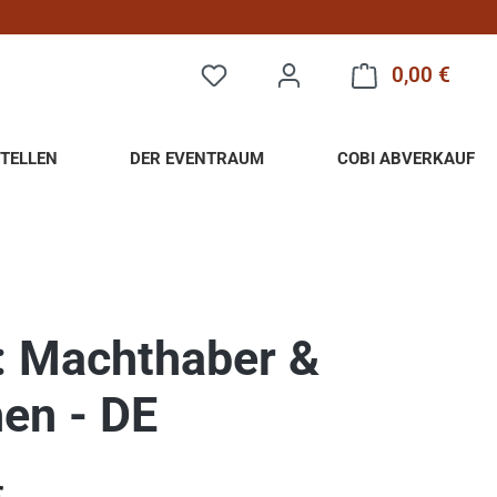
0,00 €
Warenk
TELLEN
DER EVENTRAUM
COBI ABVERKAUF
: Machthaber &
en - DE
eis: