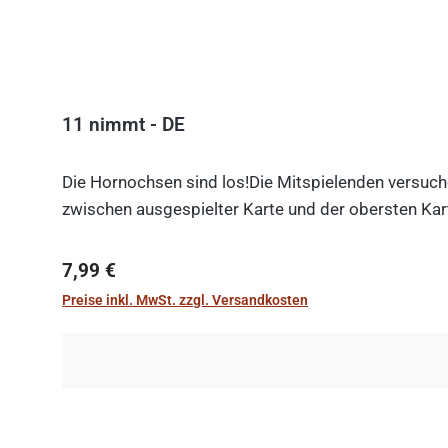
11 nimmt - DE
Die Hornochsen sind los!Die Mitspielenden versuche
zwischen ausgespielter Karte und der obersten Kart
Regulärer Preis:
7,99 €
Preise inkl. MwSt. zzgl. Versandkosten