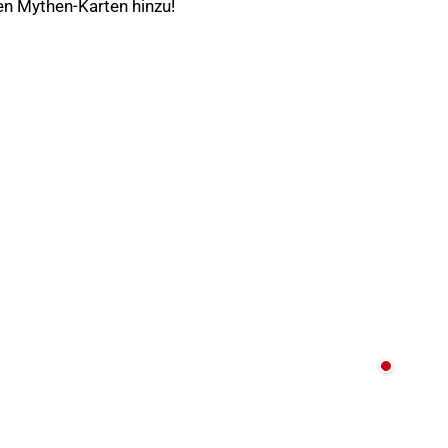
n Mythen-Karten hinzu!
Nicht au