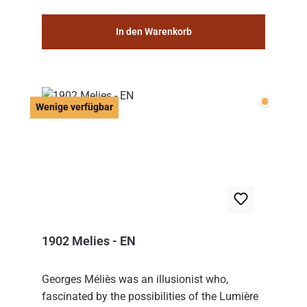
In den Warenkorb
Wenige v
Wenige verfügbar
1902 Melies - EN
Georges Méliès was an illusionist who,
fascinated by the possibilities of the Lumière