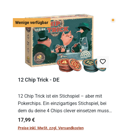
Wenige v
Wenige verfügbar
12 Chip Trick - DE
12 Chip Trick ist ein Stichspiel – aber mit
Pokerchips. Ein einzigartiges Stichspiel, bei
dem du deine 4 Chips clever einsetzen musst.
Wer die Chips mit dem höchsten Gesamtwert
Regulärer Preis:
17,99 €
hat, gewinnt die Runde. Aber Vorsicht: D...
Preise inkl. MwSt. zzgl. Versandkosten