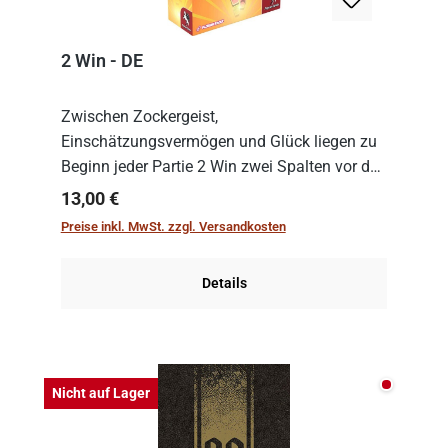
2 Win - DE
Zwischen Zockergeist,
Einschätzungsvermögen und Glück liegen zu
Beginn jeder Partie 2 Win zwei Spalten vor den
Spielenden aus, die es in die Höhe zu treiben
Regulärer Preis:
13,00 €
gilt. Doch das geht natürlich nur, solange man
Preise inkl. MwSt. zzgl. Versandkosten
auch Karten a...
Details
Nicht auf
Nicht auf Lager