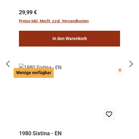
Regulärer Preis:
29,99 €
Preise inkl. MwSt. zzgl. Versandkosten
In den Warenkorb
Wenige v
Wenige verfügbar
1980 Sixtina - EN