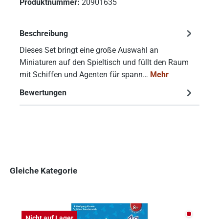
Produktnummer:
20901635
Beschreibung
Dieses Set bringt eine große Auswahl an
Miniaturen auf den Spieltisch und füllt den Raum
mit Schiffen und Agenten für spann…
Mehr
Bewertungen
Gleiche Kategorie
Produktgalerie überspringen
Nicht auf
Nicht auf Lager