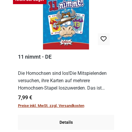
11 nimmt - DE
Die Hornochsen sind los!Die Mitspielenden
versuchen, ihre Karten auf mehrere
Hornochsen-Stapel loszuwerden. Das ist
kniffliger als gedacht, denn die Differenz
Regulärer Preis:
7,99 €
zwischen ausgespielter Karte und der
Preise inkl. MwSt. zzgl. Versandkosten
obersten Karte des St...
Details