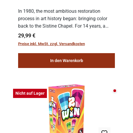
In 1980, the most ambitious restoration
process in art history began: bringing color
back to the Sistine Chapel. For 14 years, a
team of experts from the Vatican undertook
Regulärer Preis:
29,99 €
the meticulous job of cleaning and
Preise inkl. MwSt. zzgl. Versandkosten
consolidat...
In den Warenkorb
Nicht auf
Nicht auf Lager