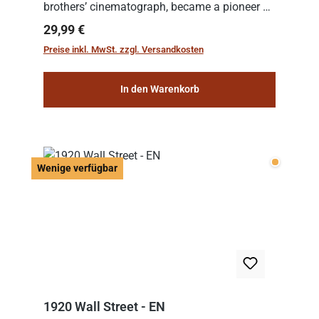
brothers’ cinematograph, became a pioneer of
cinema. In 1902, he filmed his most famous
Regulärer Preis:
29,99 €
work: “Le Voyage dans la Lune” (“A Trip to...
Preise inkl. MwSt. zzgl. Versandkosten
In den Warenkorb
Wenige v
Wenige verfügbar
1920 Wall Street - EN