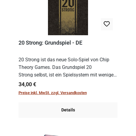
20 Strong: Grundspiel - DE
20 Strong ist das neue Solo-Spiel von Chip
Theory Games. Das Grundspiel 20
Strong selbst, ist ein Spielsystem mit wenigen,
einfachen Regeln. Um es zu spielen, muss es
Regulärer Preis:
34,00 €
immer mit einem Themenset ergänzt werden.
Preise inkl. MwSt. zzgl. Versandkosten
Im Grund...
Details