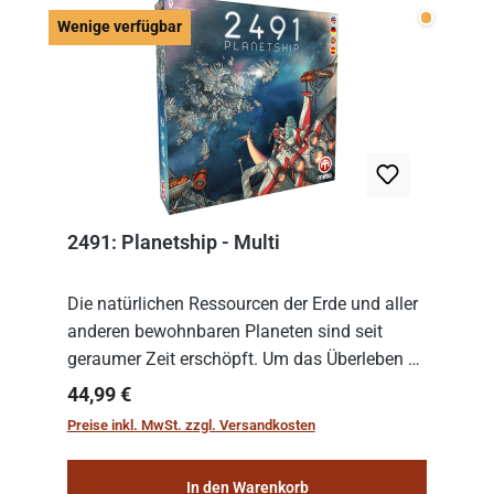
Wenige v
Wenige verfügbar
2491: Planetship - Multi
Die natürlichen Ressourcen der Erde und aller
anderen bewohnbaren Planeten sind seit
geraumer Zeit erschöpft. Um das Überleben zu
sichern, wurden die sogenannten
Regulärer Preis:
44,99 €
„Weltenschiffe“ gebaut. Auf diesen
Preise inkl. MwSt. zzgl. Versandkosten
planetengroßen Raums...
In den Warenkorb