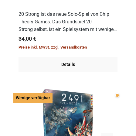
20 Strong ist das neue Solo-Spiel von Chip
Theory Games. Das Grundspiel 20
Strong selbst, ist ein Spielsystem mit wenigen,
einfachen Regeln. Um es zu spielen, muss es
Regulärer Preis:
34,00 €
immer mit einem Themenset ergänzt werden.
Preise inkl. MwSt. zzgl. Versandkosten
Im Grund...
Details
Wenige v
Wenige verfügbar