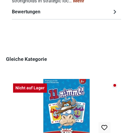
strongholds in strategic loc…
Mehr
Bewertungen
Gleiche Kategorie
Produktgalerie überspringen
Nicht auf
Nicht auf Lager