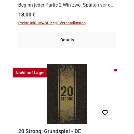
Beginn jeder Partie 2 Win zwei Spalten vor den
Spielenden aus, die es in die Höhe zu treiben
Regulärer Preis:
13,00 €
gilt. Doch das geht natürlich nur, solange man
Preise inkl. MwSt. zzgl. Versandkosten
auch Karten a...
Details
Nicht auf
Nicht auf Lager
20 Strong: Grundspiel - DE