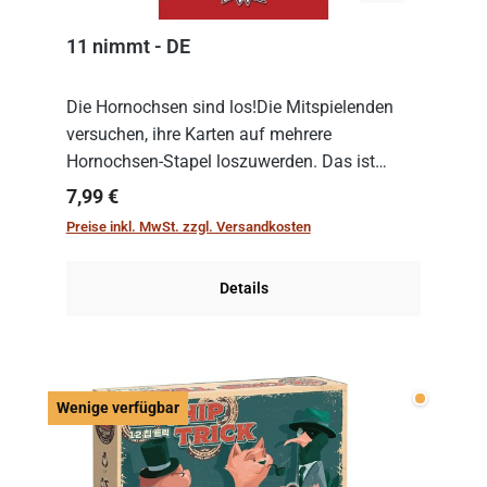
11 nimmt - DE
Die Hornochsen sind los!Die Mitspielenden
versuchen, ihre Karten auf mehrere
Hornochsen-Stapel loszuwerden. Das ist
kniffliger als gedacht, denn die Differenz
Regulärer Preis:
7,99 €
zwischen ausgespielter Karte und der
Preise inkl. MwSt. zzgl. Versandkosten
obersten Karte des St...
Details
Wenige v
Wenige verfügbar