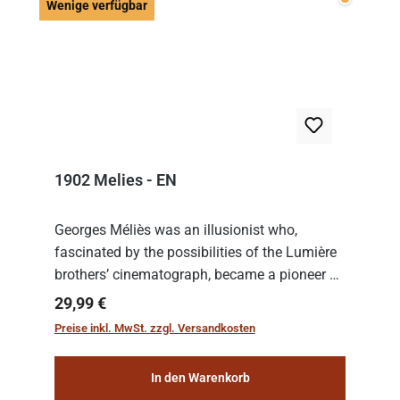
Wenige v
Wenige verfügbar
1902 Melies - EN
Georges Méliès was an illusionist who,
fascinated by the possibilities of the Lumière
brothers’ cinematograph, became a pioneer of
cinema. In 1902, he filmed his most famous
Regulärer Preis:
29,99 €
work: “Le Voyage dans la Lune” (“A Trip to...
Preise inkl. MwSt. zzgl. Versandkosten
In den Warenkorb