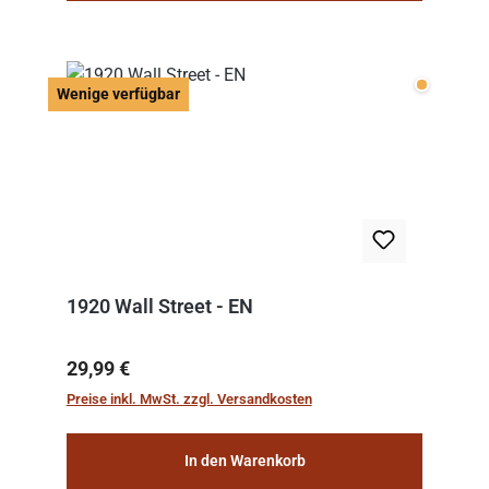
Wenige v
Wenige verfügbar
1920 Wall Street - EN
Regulärer Preis:
29,99 €
Preise inkl. MwSt. zzgl. Versandkosten
In den Warenkorb