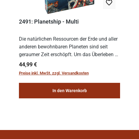
2491: Planetship - Multi
Die natürlichen Ressourcen der Erde und aller
anderen bewohnbaren Planeten sind seit
geraumer Zeit erschöpft. Um das Überleben zu
sichern, wurden die sogenannten
Regulärer Preis:
44,99 €
„Weltenschiffe“ gebaut. Auf diesen
Preise inkl. MwSt. zzgl. Versandkosten
planetengroßen Raums...
In den Warenkorb