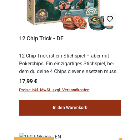
12 Chip Trick - DE
12 Chip Trick ist ein Stichspiel – aber mit
Pokerchips. Ein einzigartiges Stichspiel, bei
dem du deine 4 Chips clever einsetzen musst.
Wer die Chips mit dem höchsten Gesamtwert
Regulärer Preis:
17,99 €
hat, gewinnt die Runde. Aber Vorsicht: D...
Preise inkl. MwSt. zzgl. Versandkosten
In den Warenkorb