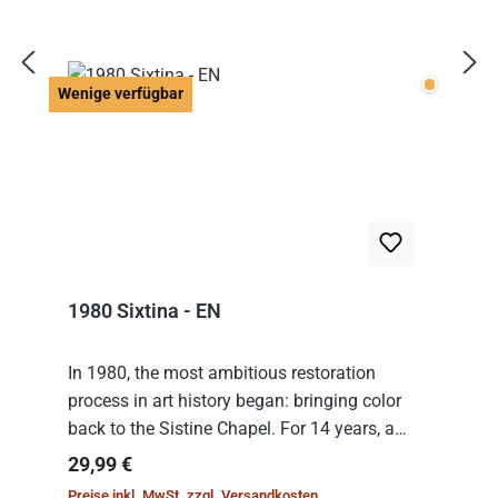
Wenige v
Wenige verfügbar
1980 Sixtina - EN
In 1980, the most ambitious restoration
process in art history began: bringing color
back to the Sistine Chapel. For 14 years, a
team of experts from the Vatican undertook
Regulärer Preis:
29,99 €
the meticulous job of cleaning and
Preise inkl. MwSt. zzgl. Versandkosten