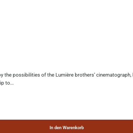
y the possibilities of the Lumière brothers’ cinematograph,
p to...
In den Warenkorb