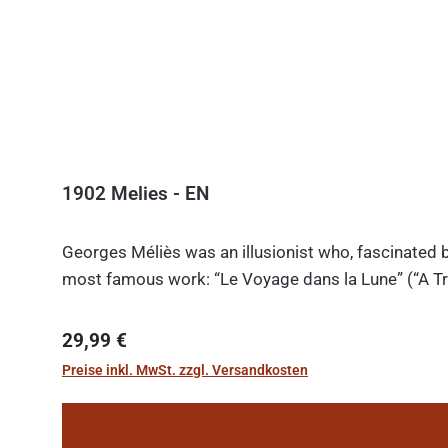
1902 Melies - EN
Georges Méliès was an illusionist who, fascinated b
most famous work: “Le Voyage dans la Lune” (“A Tri
Regulärer Preis:
29,99 €
Preise inkl. MwSt. zzgl. Versandkosten