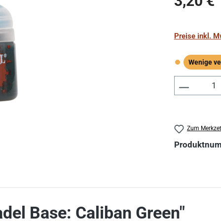
3,20 €
Preise inkl. 
Wenige ve
Wenige verf
Produkt 
Zum Merkzet
Produktnu
del Base: Caliban Green"