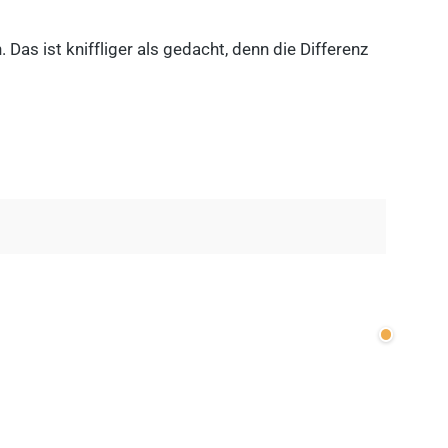
as ist kniffliger als gedacht, denn die Differenz
Wenige v