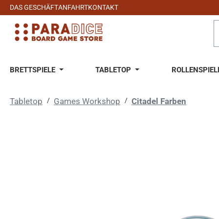
DAS GESCHÄFT
ANFAHRT
KONTAKT
 Hauptinhalt springen
Zur Suche springen
Zur Hauptnavigation springen
BRETTSPIELE
TABLETOP
ROLLENSPIEL
Tabletop
/
Games Workshop
/
Citadel Farben
Bildergalerie überspringen