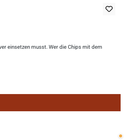
lever einsetzen musst. Wer die Chips mit dem
Wenige v