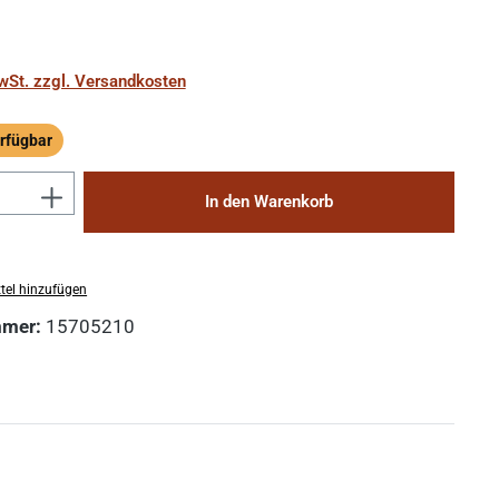
MwSt. zzgl. Versandkosten
rfügbar
ügbar
Anzahl: Gib den gewünschten Wert ein 
In den Warenkorb
tel hinzufügen
mmer:
15705210