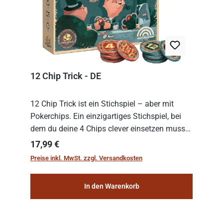
12 Chip Trick - DE
12 Chip Trick ist ein Stichspiel – aber mit
Pokerchips. Ein einzigartiges Stichspiel, bei
dem du deine 4 Chips clever einsetzen musst.
Wer die Chips mit dem höchsten Gesamtwert
Regulärer Preis:
17,99 €
hat, gewinnt die Runde. Aber Vorsicht: D...
Preise inkl. MwSt. zzgl. Versandkosten
In den Warenkorb