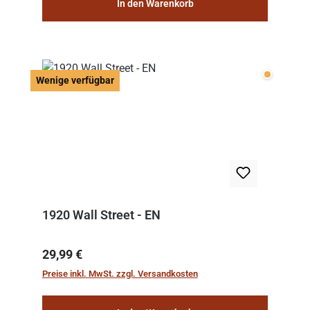
In den Warenkorb
Wenige v
Wenige verfügbar
1920 Wall Street - EN
Regulärer Preis:
29,99 €
Preise inkl. MwSt. zzgl. Versandkosten