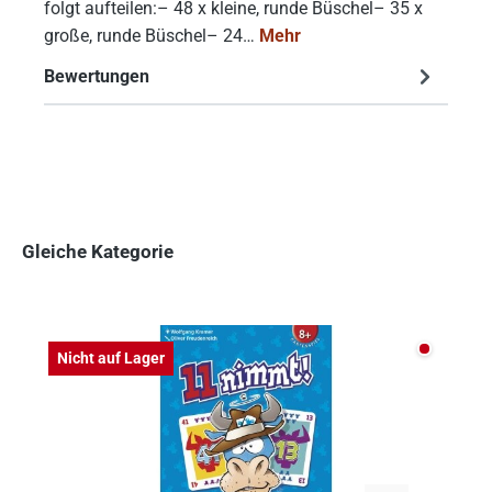
folgt aufteilen:– 48 x kleine, runde Büschel– 35 x
große, runde Büschel– 24…
Mehr
Bewertungen
Gleiche Kategorie
Produktgalerie überspringen
Nicht auf
Nicht auf Lager