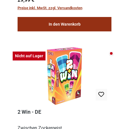
the meticulous job of cleaning and
Preise inkl. MwSt. zzgl. Versandkosten
consolidat...
In den Warenkorb
Nicht auf
Nicht auf Lager
2 Win - DE
Zwischen Zockergeist,