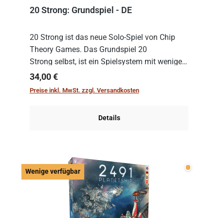
20 Strong: Grundspiel - DE
20 Strong ist das neue Solo-Spiel von Chip
Theory Games. Das Grundspiel 20
Strong selbst, ist ein Spielsystem mit wenigen,
einfachen Regeln. Um es zu spielen, muss es
Regulärer Preis:
34,00 €
immer mit einem Themenset ergänzt werden.
Preise inkl. MwSt. zzgl. Versandkosten
Im Grund...
Details
Wenige v
Wenige verfügbar