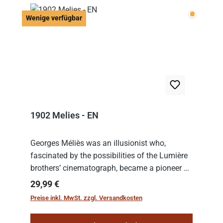
Wenige v
Wenige verfügbar
1902 Melies - EN
Georges Méliès was an illusionist who,
fascinated by the possibilities of the Lumière
brothers’ cinematograph, became a pioneer of
cinema. In 1902, he filmed his most famous
Regulärer Preis:
29,99 €
work: “Le Voyage dans la Lune” (“A Trip to...
Preise inkl. MwSt. zzgl. Versandkosten