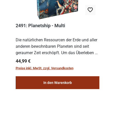
2491: Planetship - Multi
Die natürlichen Ressourcen der Erde und aller
anderen bewohnbaren Planeten sind seit
geraumer Zeit erschöpft. Um das Überleben zu
sichern, wurden die sogenannten
Regulärer Preis:
44,99 €
„Weltenschiffe“ gebaut. Auf diesen
Preise inkl. MwSt. zzgl. Versandkosten
planetengroßen Raums...
In den Warenkorb