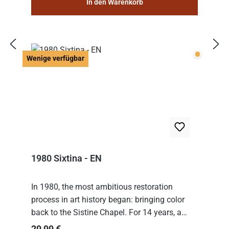
In den Warenkorb
Wenige v
Wenige verfügbar
1980 Sixtina - EN
In 1980, the most ambitious restoration
process in art history began: bringing color
back to the Sistine Chapel. For 14 years, a
team of experts from the Vatican undertook
Regulärer Preis:
29,99 €