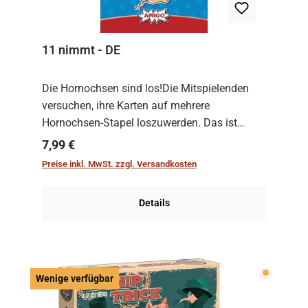
11 nimmt - DE
Die Hornochsen sind los!Die Mitspielenden
versuchen, ihre Karten auf mehrere
Hornochsen-Stapel loszuwerden. Das ist
kniffliger als gedacht, denn die Differenz
Regulärer Preis:
7,99 €
zwischen ausgespielter Karte und der
Preise inkl. MwSt. zzgl. Versandkosten
obersten Karte des St...
Details
Wenige v
Wenige verfügbar