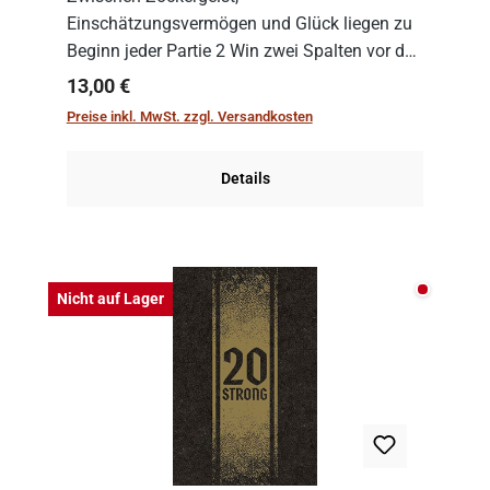
Einschätzungsvermögen und Glück liegen zu
Beginn jeder Partie 2 Win zwei Spalten vor den
Spielenden aus, die es in die Höhe zu treiben
Regulärer Preis:
13,00 €
gilt. Doch das geht natürlich nur, solange man
Preise inkl. MwSt. zzgl. Versandkosten
auch Karten a...
Details
Nicht auf
Nicht auf Lager