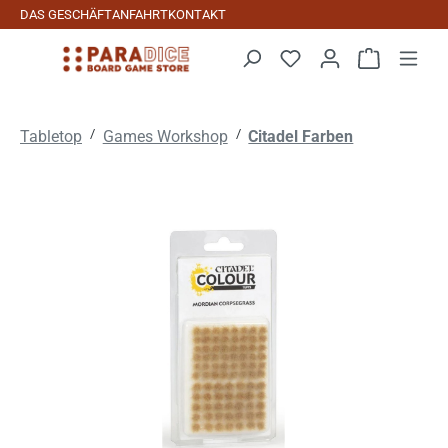
DAS GESCHÄFT
ANFAHRT
KONTAKT
Zum Hauptinhalt springen
Warenkorb 
/
/
Tabletop
Games Workshop
Citadel Farben
Bildergalerie überspringen