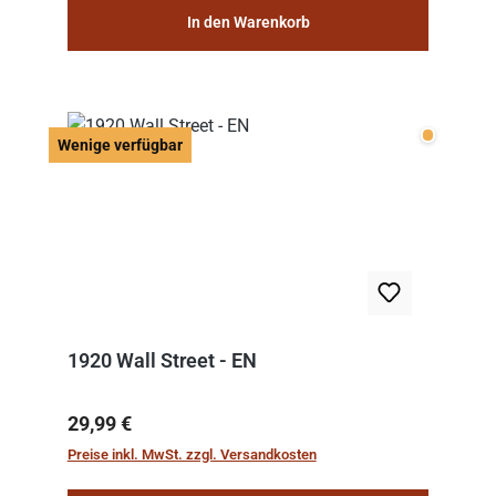
In den Warenkorb
Wenige v
Wenige verfügbar
1920 Wall Street - EN
Regulärer Preis:
29,99 €
Preise inkl. MwSt. zzgl. Versandkosten