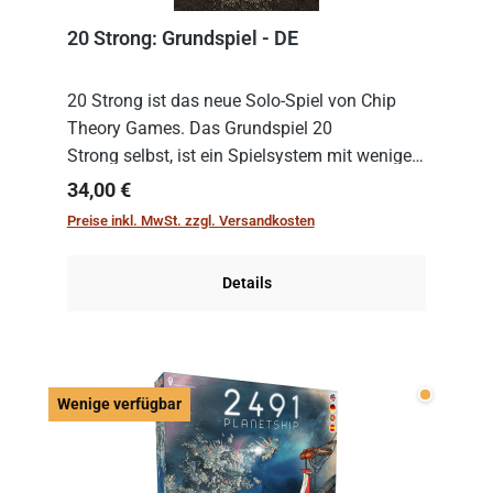
20 Strong: Grundspiel - DE
20 Strong ist das neue Solo-Spiel von Chip
Theory Games. Das Grundspiel 20
Strong selbst, ist ein Spielsystem mit wenigen,
einfachen Regeln. Um es zu spielen, muss es
Regulärer Preis:
34,00 €
immer mit einem Themenset ergänzt werden.
Preise inkl. MwSt. zzgl. Versandkosten
Im Grund...
Details
Wenige v
Wenige verfügbar