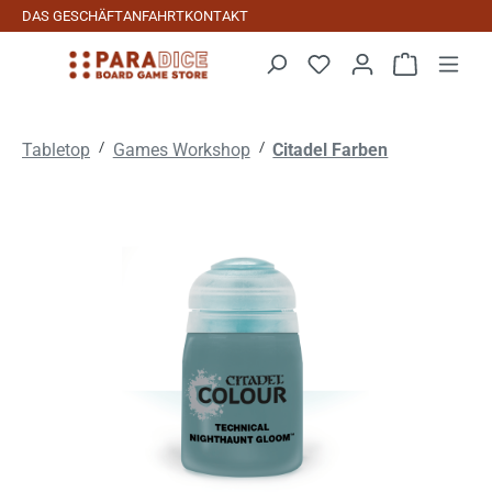
DAS GESCHÄFT
ANFAHRT
KONTAKT
Zum Hauptinhalt springen
Warenkorb 
/
/
Tabletop
Games Workshop
Citadel Farben
Bildergalerie überspringen