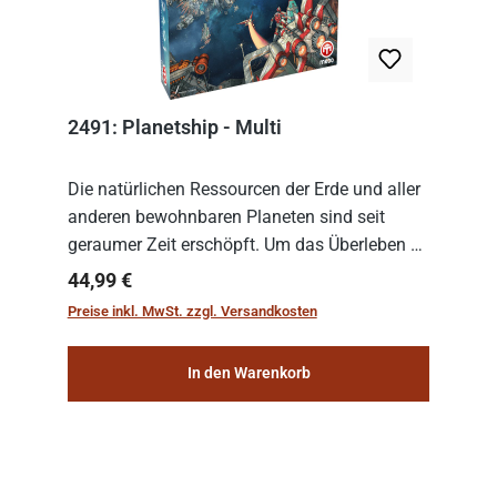
2491: Planetship - Multi
Die natürlichen Ressourcen der Erde und aller
anderen bewohnbaren Planeten sind seit
geraumer Zeit erschöpft. Um das Überleben zu
sichern, wurden die sogenannten
Regulärer Preis:
44,99 €
„Weltenschiffe“ gebaut. Auf diesen
Preise inkl. MwSt. zzgl. Versandkosten
planetengroßen Raums...
In den Warenkorb