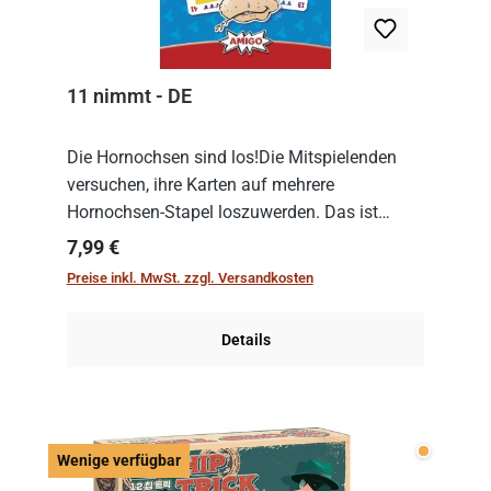
11 nimmt - DE
Die Hornochsen sind los!Die Mitspielenden
versuchen, ihre Karten auf mehrere
Hornochsen-Stapel loszuwerden. Das ist
kniffliger als gedacht, denn die Differenz
Regulärer Preis:
7,99 €
zwischen ausgespielter Karte und der
Preise inkl. MwSt. zzgl. Versandkosten
obersten Karte des St...
Details
Wenige v
Wenige verfügbar