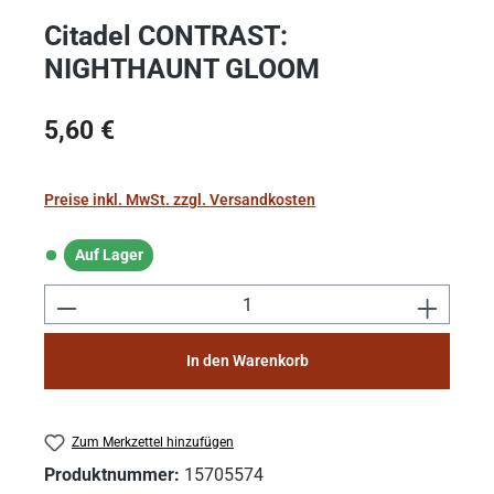
Citadel CONTRAST:
NIGHTHAUNT GLOOM
Regulärer Preis:
5,60 €
Preise inkl. MwSt. zzgl. Versandkosten
Auf Lager
Auf Lager
Produkt Anzahl: Gib den gewünschten Wert e
In den Warenkorb
Zum Merkzettel hinzufügen
Produktnummer:
15705574