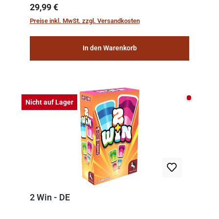
team of experts from the Vatican undertook
Regulärer Preis:
29,99 €
the meticulous job of cleaning and
Preise inkl. MwSt. zzgl. Versandkosten
consolidat...
In den Warenkorb
Nicht auf
Nicht auf Lager
2 Win - DE