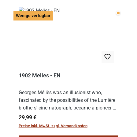
Wenige v
Wenige verfügbar
1902 Melies - EN
Georges Méliès was an illusionist who,
fascinated by the possibilities of the Lumière
brothers’ cinematograph, became a pioneer of
cinema. In 1902, he filmed his most famous
Regulärer Preis:
29,99 €
work: “Le Voyage dans la Lune” (“A Trip to...
Preise inkl. MwSt. zzgl. Versandkosten