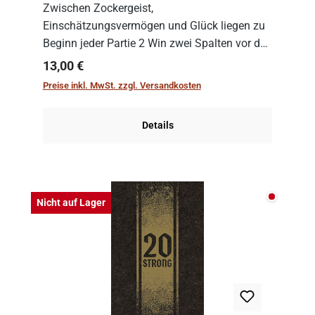
Zwischen Zockergeist,
Einschätzungsvermögen und Glück liegen zu
Beginn jeder Partie 2 Win zwei Spalten vor den
Spielenden aus, die es in die Höhe zu treiben
Regulärer Preis:
13,00 €
gilt. Doch das geht natürlich nur, solange man
Preise inkl. MwSt. zzgl. Versandkosten
auch Karten a...
Details
Nicht auf
Nicht auf Lager