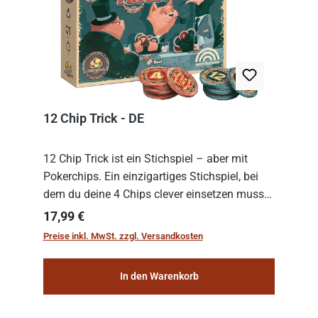
12 Chip Trick - DE
12 Chip Trick ist ein Stichspiel – aber mit
Pokerchips. Ein einzigartiges Stichspiel, bei
dem du deine 4 Chips clever einsetzen musst.
Wer die Chips mit dem höchsten Gesamtwert
Regulärer Preis:
17,99 €
hat, gewinnt die Runde. Aber Vorsicht: D...
Preise inkl. MwSt. zzgl. Versandkosten
In den Warenkorb