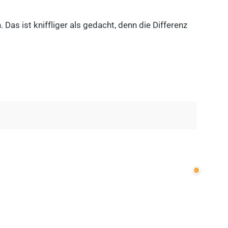
as ist kniffliger als gedacht, denn die Differenz
Wenige v