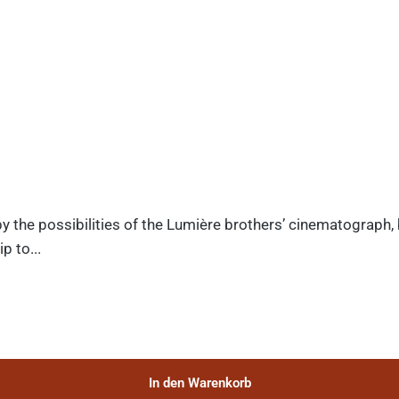
y the possibilities of the Lumière brothers’ cinematograph,
p to...
In den Warenkorb