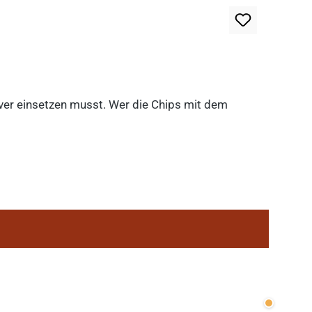
lever einsetzen musst. Wer die Chips mit dem
Wenige v