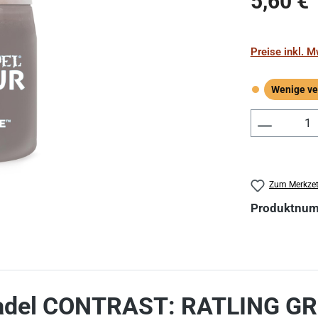
5,60 €
Preise inkl. 
Wenige ve
Wenige verf
Produkt 
Zum Merkzet
Produktnu
itadel CONTRAST: RATLING G