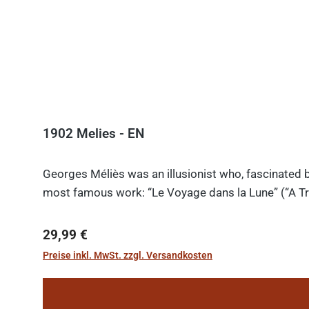
1902 Melies - EN
Georges Méliès was an illusionist who, fascinated b
most famous work: “Le Voyage dans la Lune” (“A Tri
Regulärer Preis:
29,99 €
Preise inkl. MwSt. zzgl. Versandkosten