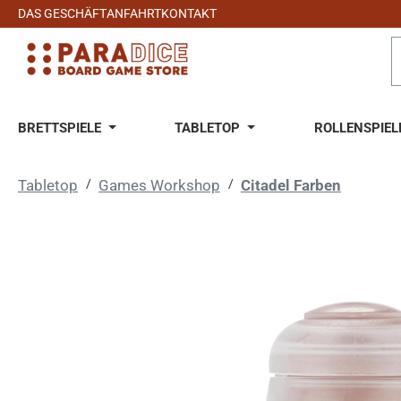
DAS GESCHÄFT
ANFAHRT
KONTAKT
 Hauptinhalt springen
Zur Suche springen
Zur Hauptnavigation springen
BRETTSPIELE
TABLETOP
ROLLENSPIEL
Tabletop
/
Games Workshop
/
Citadel Farben
Bildergalerie überspringen