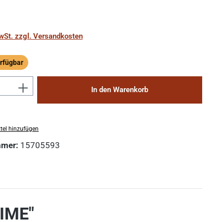
MwSt. zzgl. Versandkosten
rfügbar
ügbar
Anzahl: Gib den gewünschten Wert ein 
In den Warenkorb
tel hinzufügen
mmer:
15705593
RIME"