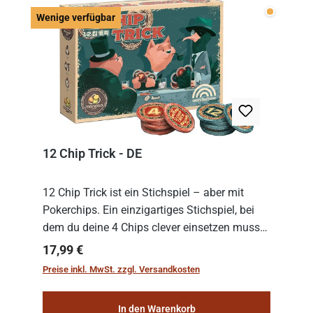
Wenige v
Wenige verfügbar
12 Chip Trick - DE
12 Chip Trick ist ein Stichspiel – aber mit
Pokerchips. Ein einzigartiges Stichspiel, bei
dem du deine 4 Chips clever einsetzen musst.
Wer die Chips mit dem höchsten Gesamtwert
Regulärer Preis:
17,99 €
hat, gewinnt die Runde. Aber Vorsicht: D...
Preise inkl. MwSt. zzgl. Versandkosten
In den Warenkorb