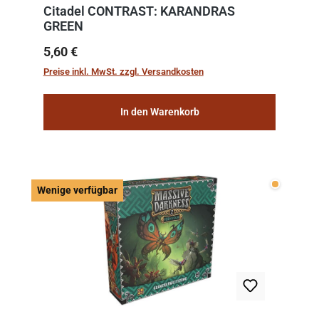
Citadel CONTRAST: KARANDRAS
GREEN
Regulärer Preis:
5,60 €
Preise inkl. MwSt. zzgl. Versandkosten
In den Warenkorb
Wenige v
Wenige verfügbar