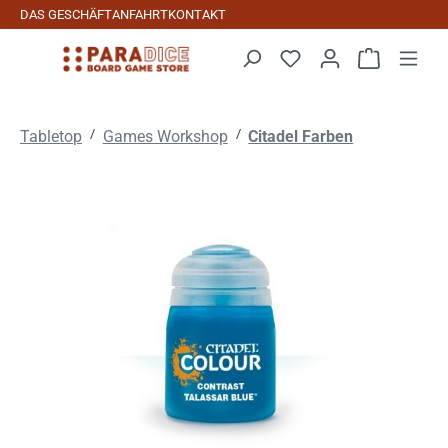
DAS GESCHÄFT
ANFAHRT
KONTAKT
Zum Hauptinhalt springen
Warenkorb 
/
/
Tabletop
Games Workshop
Citadel Farben
Bildergalerie überspringen