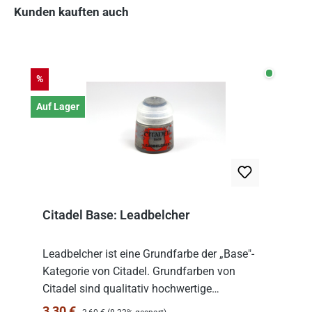
Kunden kauften auch
Produktgalerie überspringen
Auf Lage
Rabatt
%
Auf Lager
Citadel Base: Leadbelcher
Leadbelcher ist eine Grundfarbe der „Base"-
Kategorie von Citadel. Grundfarben von
Citadel sind qualitativ hochwertige
Acrylfarben, die speziell dafür entwickelt
Regulärer Preis:
Verkaufspreis:
3,30 €