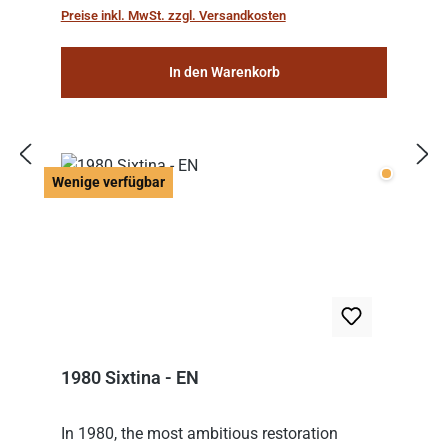
Preise inkl. MwSt. zzgl. Versandkosten
In den Warenkorb
Wenige v
Wenige verfügbar
1980 Sixtina - EN
In 1980, the most ambitious restoration