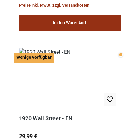
work: “Le Voyage dans la Lune” (“A Trip to...
Preise inkl. MwSt. zzgl. Versandkosten
In den Warenkorb
Wenige v
Wenige verfügbar
1920 Wall Street - EN
Regulärer Preis:
29,99 €