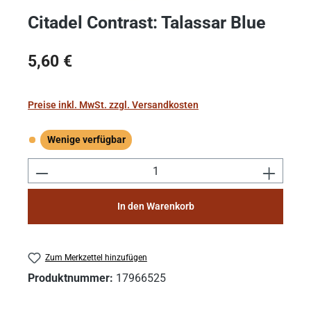
Citadel Contrast: Talassar Blue
Regulärer Preis:
5,60 €
Preise inkl. MwSt. zzgl. Versandkosten
Wenige verfügbar
Wenige verfügbar
Produkt Anzahl: Gib den gewünschten Wert e
In den Warenkorb
Zum Merkzettel hinzufügen
Produktnummer:
17966525