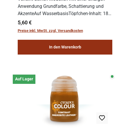
Anwendung Grundfarbe, Schattierung und
AkzenteAuf WasserbasisTöpfchen-Inhalt: 18
ml
Regulärer Preis:
5,60 €
Preise inkl. MwSt. zzgl. Versandkosten
In den Warenkorb
Auf Lage
Auf Lager