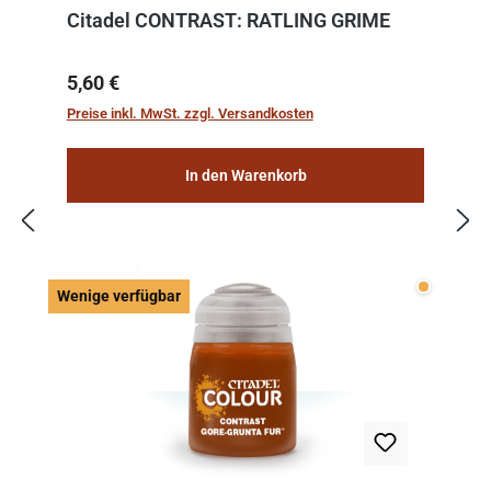
Citadel CONTRAST: RATLING GRIME
Regulärer Preis:
5,60 €
Preise inkl. MwSt. zzgl. Versandkosten
In den Warenkorb
Wenige v
Wenige verfügbar