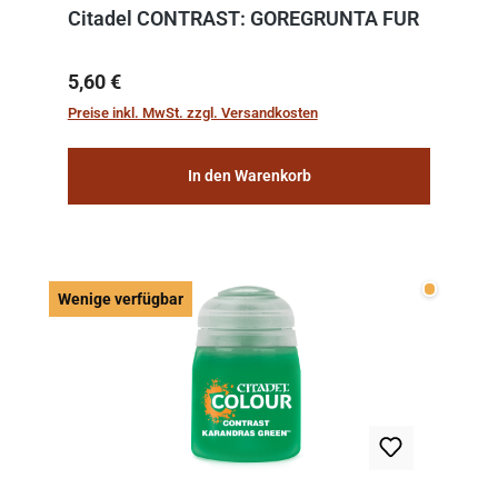
Citadel CONTRAST: GOREGRUNTA FUR
Regulärer Preis:
5,60 €
Preise inkl. MwSt. zzgl. Versandkosten
In den Warenkorb
Wenige v
Wenige verfügbar