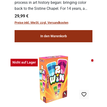
process in art history began: bringing color
back to the Sistine Chapel. For 14 years, a
team of experts from the Vatican undertook
Regulärer Preis:
29,99 €
the meticulous job of cleaning and
Preise inkl. MwSt. zzgl. Versandkosten
consolidat...
In den Warenkorb
Nicht auf
Nicht auf Lager