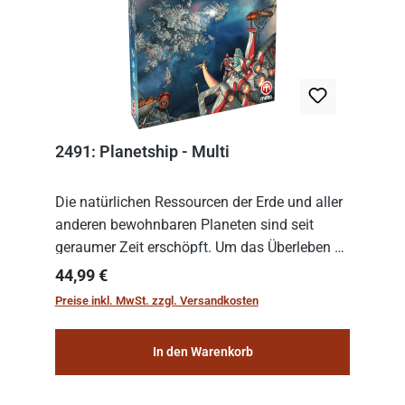
2491: Planetship - Multi
Die natürlichen Ressourcen der Erde und aller
anderen bewohnbaren Planeten sind seit
geraumer Zeit erschöpft. Um das Überleben zu
sichern, wurden die sogenannten
Regulärer Preis:
44,99 €
„Weltenschiffe“ gebaut. Auf diesen
Preise inkl. MwSt. zzgl. Versandkosten
planetengroßen Raums...
In den Warenkorb