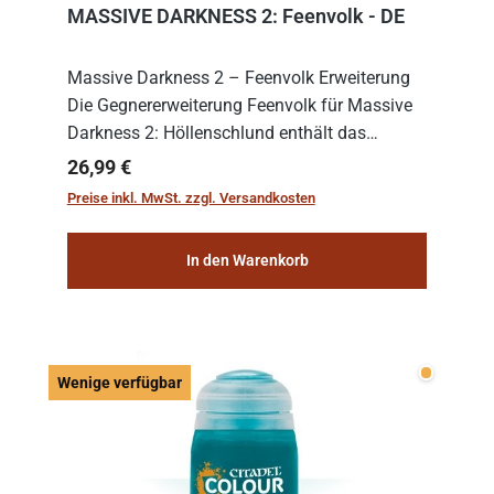
MASSIVE DARKNESS 2: Feenvolk - DE
Massive Darkness 2 – Feenvolk Erweiterung
Die Gegnererweiterung Feenvolk für Massive
Darkness 2: Höllenschlund enthält das
Spielmaterial für zwei neue Horden, Harpyien
Regulärer Preis:
26,99 €
und Finstere Feen, inklusive Anführer und
Preise inkl. MwSt. zzgl. Versandkosten
Scherge...
In den Warenkorb
Wenige v
Wenige verfügbar