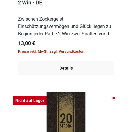
2 Win - DE
Zwischen Zockergeist,
Einschätzungsvermögen und Glück liegen zu
Beginn jeder Partie 2 Win zwei Spalten vor den
Spielenden aus, die es in die Höhe zu treiben
Regulärer Preis:
13,00 €
gilt. Doch das geht natürlich nur, solange man
Preise inkl. MwSt. zzgl. Versandkosten
auch Karten a...
Details
Nicht auf
Nicht auf Lager