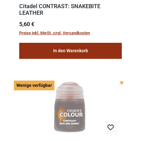
Citadel CONTRAST: SNAKEBITE
LEATHER
Regulärer Preis:
5,60 €
Preise inkl. MwSt. zzgl. Versandkosten
In den Warenkorb
Wenige v
Wenige verfügbar