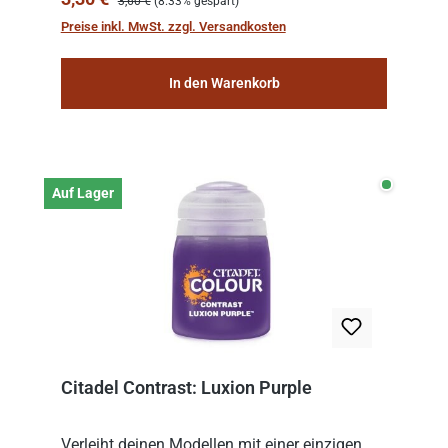
3,60 €
(8.33% gespart)
wurden, schnell und einfach eine
Preise inkl. MwSt. zzgl. Versandkosten
Grundfarbschicht auf de...
In den Warenkorb
Auf Lage
Auf Lager
Citadel Contrast: Luxion Purple
Verleiht deinen Modellen mit einer einzigen