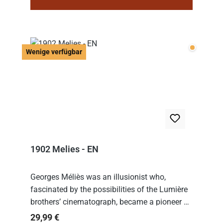
Wenige v
Wenige verfügbar
1902 Melies - EN
Georges Méliès was an illusionist who,
fascinated by the possibilities of the Lumière
brothers’ cinematograph, became a pioneer of
cinema. In 1902, he filmed his most famous
Regulärer Preis:
29,99 €