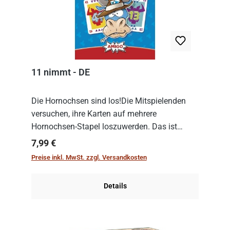
11 nimmt - DE
Die Hornochsen sind los!Die Mitspielenden
versuchen, ihre Karten auf mehrere
Hornochsen-Stapel loszuwerden. Das ist
kniffliger als gedacht, denn die Differenz
Regulärer Preis:
7,99 €
zwischen ausgespielter Karte und der
Preise inkl. MwSt. zzgl. Versandkosten
obersten Karte des St...
Details