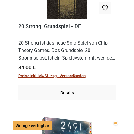
20 Strong: Grundspiel - DE
20 Strong ist das neue Solo-Spiel von Chip
Theory Games. Das Grundspiel 20
Strong selbst, ist ein Spielsystem mit wenigen,
einfachen Regeln. Um es zu spielen, muss es
Regulärer Preis:
34,00 €
immer mit einem Themenset ergänzt werden.
Preise inkl. MwSt. zzgl. Versandkosten
Im Grund...
Details
Wenige v
Wenige verfügbar