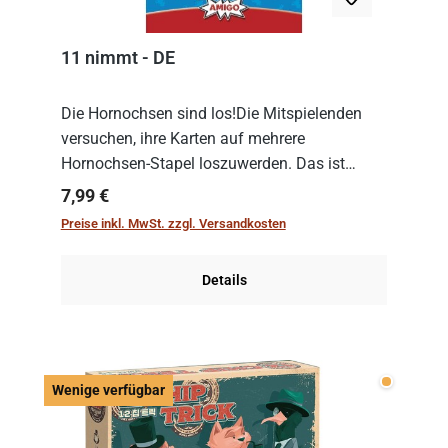
11 nimmt - DE
Die Hornochsen sind los!Die Mitspielenden
versuchen, ihre Karten auf mehrere
Hornochsen-Stapel loszuwerden. Das ist
kniffliger als gedacht, denn die Differenz
Regulärer Preis:
7,99 €
zwischen ausgespielter Karte und der
Preise inkl. MwSt. zzgl. Versandkosten
obersten Karte des St...
Details
Wenige v
Wenige verfügbar