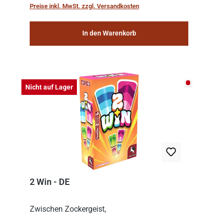
the meticulous job of cleaning and
Preise inkl. MwSt. zzgl. Versandkosten
consolidat...
In den Warenkorb
Nicht auf
Nicht auf Lager
2 Win - DE
Zwischen Zockergeist,