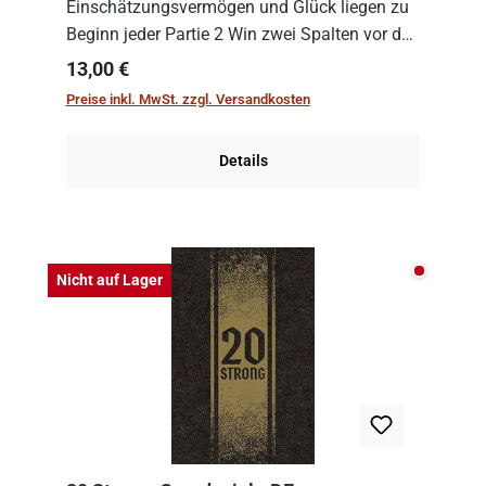
Einschätzungsvermögen und Glück liegen zu
Beginn jeder Partie 2 Win zwei Spalten vor den
Spielenden aus, die es in die Höhe zu treiben
Regulärer Preis:
13,00 €
gilt. Doch das geht natürlich nur, solange man
Preise inkl. MwSt. zzgl. Versandkosten
auch Karten a...
Details
Nicht auf
Nicht auf Lager