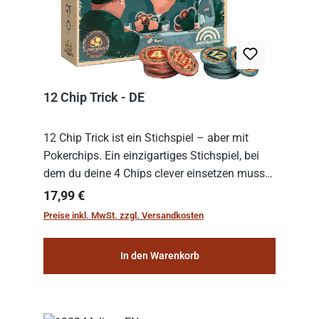
12 Chip Trick - DE
12 Chip Trick ist ein Stichspiel – aber mit
Pokerchips. Ein einzigartiges Stichspiel, bei
dem du deine 4 Chips clever einsetzen musst.
Wer die Chips mit dem höchsten Gesamtwert
Regulärer Preis:
17,99 €
hat, gewinnt die Runde. Aber Vorsicht: D...
Preise inkl. MwSt. zzgl. Versandkosten
In den Warenkorb