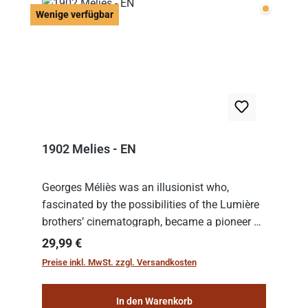
Wenige v
Wenige verfügbar
1902 Melies - EN
Georges Méliès was an illusionist who,
fascinated by the possibilities of the Lumière
brothers’ cinematograph, became a pioneer of
cinema. In 1902, he filmed his most famous
Regulärer Preis:
29,99 €
work: “Le Voyage dans la Lune” (“A Trip to...
Preise inkl. MwSt. zzgl. Versandkosten
In den Warenkorb