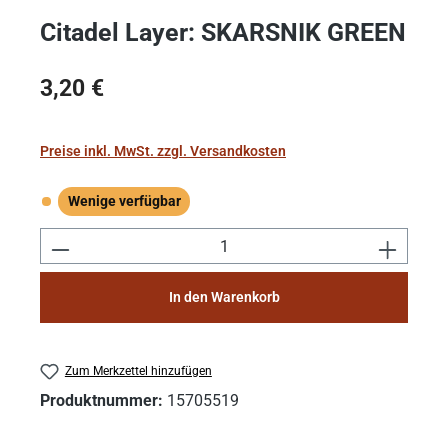
Citadel Layer: SKARSNIK GREEN
Regulärer Preis:
3,20 €
Preise inkl. MwSt. zzgl. Versandkosten
Wenige verfügbar
Wenige verfügbar
Produkt Anzahl: Gib den gewünschten Wert e
In den Warenkorb
Zum Merkzettel hinzufügen
Produktnummer:
15705519