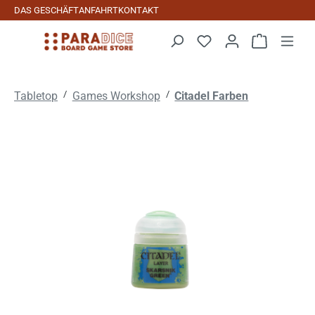
DAS GESCHÄFT
ANFAHRT
KONTAKT
Zum Hauptinhalt springen
Warenkorb 
/
/
Tabletop
Games Workshop
Citadel Farben
Bildergalerie überspringen