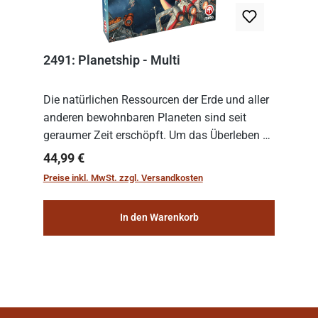
2491: Planetship - Multi
Die natürlichen Ressourcen der Erde und aller
anderen bewohnbaren Planeten sind seit
geraumer Zeit erschöpft. Um das Überleben zu
sichern, wurden die sogenannten
Regulärer Preis:
44,99 €
„Weltenschiffe“ gebaut. Auf diesen
Preise inkl. MwSt. zzgl. Versandkosten
planetengroßen Raums...
In den Warenkorb