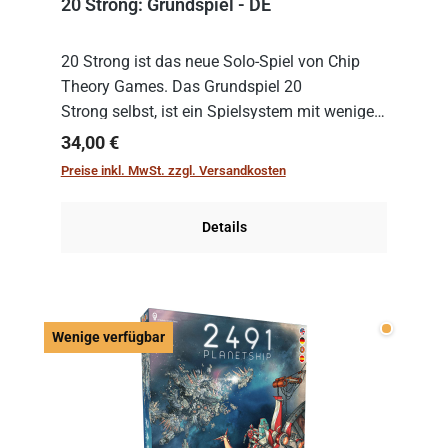
20 Strong: Grundspiel - DE
20 Strong ist das neue Solo-Spiel von Chip
Theory Games. Das Grundspiel 20
Strong selbst, ist ein Spielsystem mit wenigen,
einfachen Regeln. Um es zu spielen, muss es
Regulärer Preis:
34,00 €
immer mit einem Themenset ergänzt werden.
Preise inkl. MwSt. zzgl. Versandkosten
Im Grund...
Details
Wenige v
Wenige verfügbar