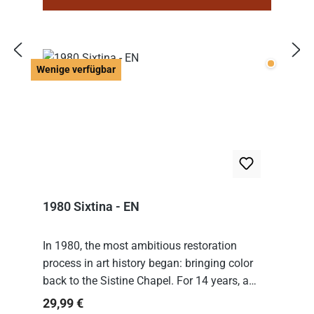
Wenige v
Wenige verfügbar
1980 Sixtina - EN
In 1980, the most ambitious restoration
process in art history began: bringing color
back to the Sistine Chapel. For 14 years, a
team of experts from the Vatican undertook
Regulärer Preis:
29,99 €