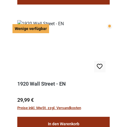
Wenige v
Wenige verfügbar
1920 Wall Street - EN
Regulärer Preis:
29,99 €
Preise inkl. MwSt. zzgl. Versandkosten
In den Warenkorb