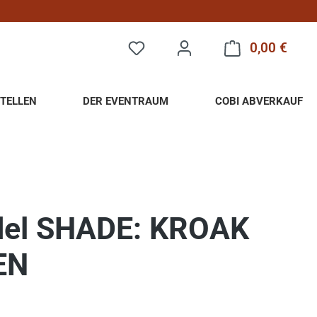
0,00 €
Warenk
TELLEN
DER EVENTRAUM
COBI ABVERKAUF
del SHADE: KROAK
EN
eis: