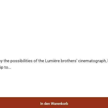
y the possibilities of the Lumière brothers’ cinematograph,
p to...
In den Warenkorb