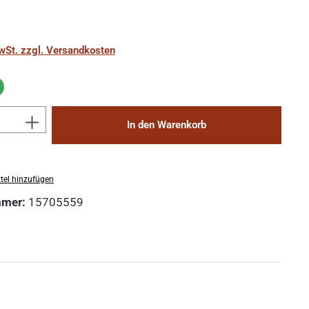
MwSt. zzgl. Versandkosten
Anzahl: Gib den gewünschten Wert ein 
In den Warenkorb
tel hinzufügen
mmer:
15705559