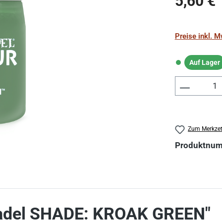
5,60 €
Preise inkl. 
Auf Lager
Auf Lager
Produkt 
Zum Merkzet
Produktnu
tadel SHADE: KROAK GREEN"