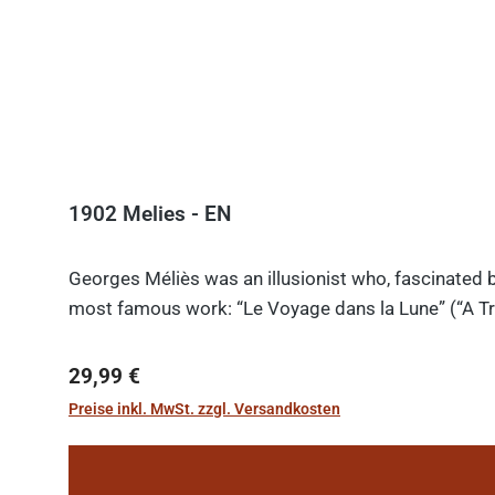
1902 Melies - EN
Georges Méliès was an illusionist who, fascinated b
most famous work: “Le Voyage dans la Lune” (“A Tri
Regulärer Preis:
29,99 €
Preise inkl. MwSt. zzgl. Versandkosten