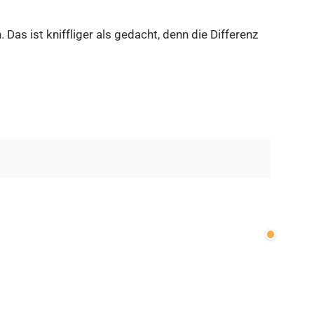
as ist kniffliger als gedacht, denn die Differenz
Wenige v