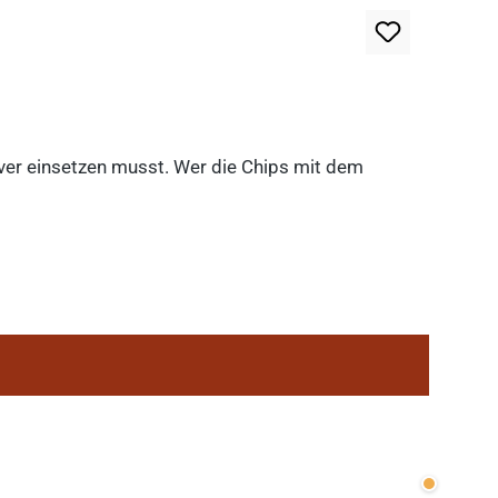
lever einsetzen musst. Wer die Chips mit dem
Wenige v