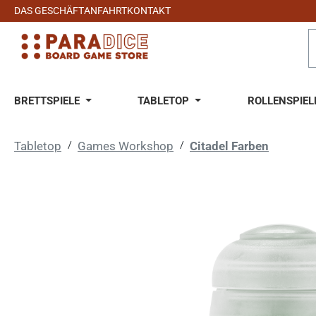
DAS GESCHÄFT
ANFAHRT
KONTAKT
 Hauptinhalt springen
Zur Suche springen
Zur Hauptnavigation springen
BRETTSPIELE
TABLETOP
ROLLENSPIEL
Tabletop
/
Games Workshop
/
Citadel Farben
Bildergalerie überspringen