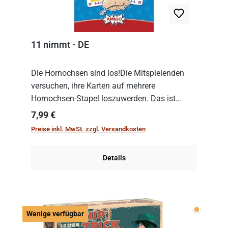
11 nimmt - DE
Die Hornochsen sind los!Die Mitspielenden
versuchen, ihre Karten auf mehrere
Hornochsen-Stapel loszuwerden. Das ist
kniffliger als gedacht, denn die Differenz
Regulärer Preis:
7,99 €
zwischen ausgespielter Karte und der
Preise inkl. MwSt. zzgl. Versandkosten
obersten Karte des St...
Details
Wenige v
Wenige verfügbar