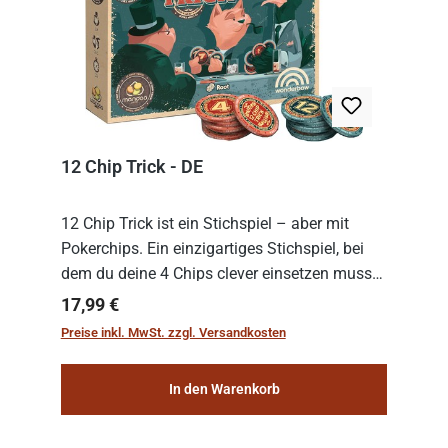
12 Chip Trick - DE
12 Chip Trick ist ein Stichspiel – aber mit
Pokerchips. Ein einzigartiges Stichspiel, bei
dem du deine 4 Chips clever einsetzen musst.
Wer die Chips mit dem höchsten Gesamtwert
Regulärer Preis:
17,99 €
hat, gewinnt die Runde. Aber Vorsicht: D...
Preise inkl. MwSt. zzgl. Versandkosten
In den Warenkorb