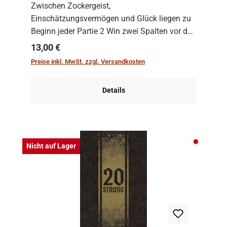
Zwischen Zockergeist,
Einschätzungsvermögen und Glück liegen zu
Beginn jeder Partie 2 Win zwei Spalten vor den
Spielenden aus, die es in die Höhe zu treiben
Regulärer Preis:
13,00 €
gilt. Doch das geht natürlich nur, solange man
Preise inkl. MwSt. zzgl. Versandkosten
auch Karten a...
Details
Nicht auf
Nicht auf Lager