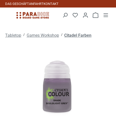
DAS GESCHÄFT
ANFAHRT
KONTAKT
Zum Hauptinhalt springen
Warenkorb 
/
/
Tabletop
Games Workshop
Citadel Farben
Bildergalerie überspringen