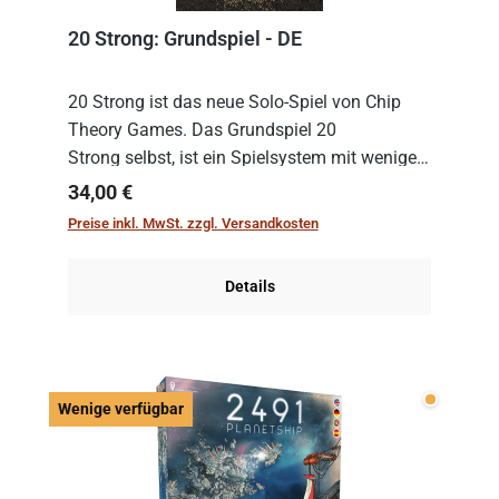
20 Strong: Grundspiel - DE
20 Strong ist das neue Solo-Spiel von Chip
Theory Games. Das Grundspiel 20
Strong selbst, ist ein Spielsystem mit wenigen,
einfachen Regeln. Um es zu spielen, muss es
Regulärer Preis:
34,00 €
immer mit einem Themenset ergänzt werden.
Preise inkl. MwSt. zzgl. Versandkosten
Im Grund...
Details
Wenige v
Wenige verfügbar