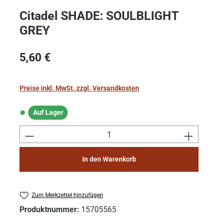
Citadel SHADE: SOULBLIGHT
GREY
Regulärer Preis:
5,60 €
Preise inkl. MwSt. zzgl. Versandkosten
Auf Lager
Auf Lager
Produkt Anzahl: Gib den gewünschten Wert e
In den Warenkorb
Zum Merkzettel hinzufügen
Produktnummer:
15705565