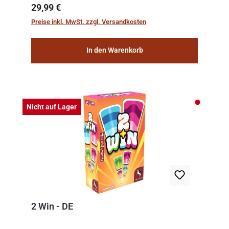
team of experts from the Vatican undertook
Regulärer Preis:
29,99 €
the meticulous job of cleaning and
Preise inkl. MwSt. zzgl. Versandkosten
consolidat...
In den Warenkorb
Nicht auf
Nicht auf Lager
2 Win - DE