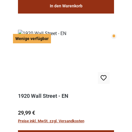
In den Warenkorb
Wenige v
Wenige verfügbar
1920 Wall Street - EN
Regulärer Preis:
29,99 €
Preise inkl. MwSt. zzgl. Versandkosten