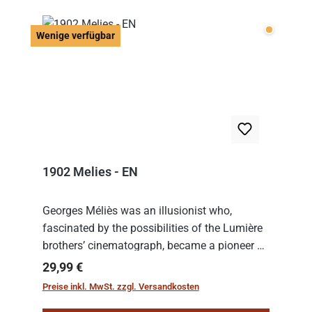
Wenige v
Wenige verfügbar
1902 Melies - EN
Georges Méliès was an illusionist who,
fascinated by the possibilities of the Lumière
brothers’ cinematograph, became a pioneer of
cinema. In 1902, he filmed his most famous
Regulärer Preis:
29,99 €
work: “Le Voyage dans la Lune” (“A Trip to...
Preise inkl. MwSt. zzgl. Versandkosten