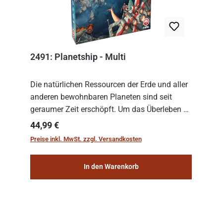
2491: Planetship - Multi
Die natürlichen Ressourcen der Erde und aller
anderen bewohnbaren Planeten sind seit
geraumer Zeit erschöpft. Um das Überleben zu
sichern, wurden die sogenannten
Regulärer Preis:
44,99 €
„Weltenschiffe“ gebaut. Auf diesen
Preise inkl. MwSt. zzgl. Versandkosten
planetengroßen Raums...
In den Warenkorb