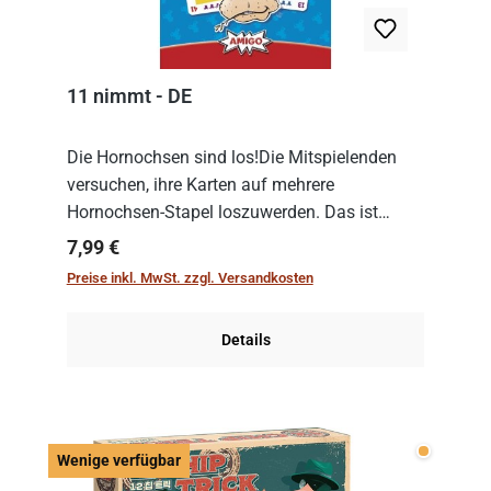
11 nimmt - DE
Die Hornochsen sind los!Die Mitspielenden
versuchen, ihre Karten auf mehrere
Hornochsen-Stapel loszuwerden. Das ist
kniffliger als gedacht, denn die Differenz
Regulärer Preis:
7,99 €
zwischen ausgespielter Karte und der
Preise inkl. MwSt. zzgl. Versandkosten
obersten Karte des St...
Details
Wenige v
Wenige verfügbar