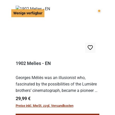
Wenige v
Wenige verfügbar
1902 Melies - EN
Georges Méliès was an illusionist who,
fascinated by the possibilities of the Lumière
brothers’ cinematograph, became a pioneer of
cinema. In 1902, he filmed his most famous
Regulärer Preis:
29,99 €
work: “Le Voyage dans la Lune” (“A Trip to...
Preise inkl. MwSt. zzgl. Versandkosten