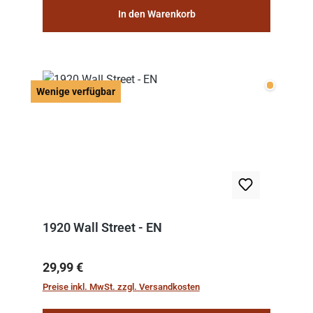
In den Warenkorb
Wenige v
Wenige verfügbar
1920 Wall Street - EN
Regulärer Preis:
29,99 €
Preise inkl. MwSt. zzgl. Versandkosten