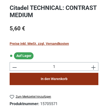
Citadel TECHNICAL: CONTRAST
MEDIUM
Regulärer Preis:
5,60 €
Preise inkl. MwSt. zzgl. Versandkosten
Auf Lager
Auf Lager
Produkt Anzahl: Gib den gewünschten Wert e
In den Warenkorb
Zum Merkzettel hinzufügen
Produktnummer:
15705571