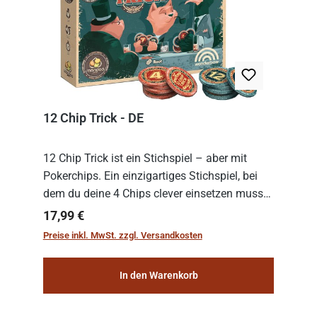
12 Chip Trick - DE
12 Chip Trick ist ein Stichspiel – aber mit
Pokerchips. Ein einzigartiges Stichspiel, bei
dem du deine 4 Chips clever einsetzen musst.
Wer die Chips mit dem höchsten Gesamtwert
Regulärer Preis:
17,99 €
hat, gewinnt die Runde. Aber Vorsicht: D...
Preise inkl. MwSt. zzgl. Versandkosten
In den Warenkorb