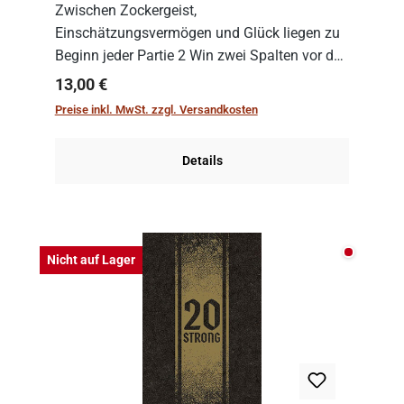
Zwischen Zockergeist,
Einschätzungsvermögen und Glück liegen zu
Beginn jeder Partie 2 Win zwei Spalten vor den
Spielenden aus, die es in die Höhe zu treiben
Regulärer Preis:
13,00 €
gilt. Doch das geht natürlich nur, solange man
Preise inkl. MwSt. zzgl. Versandkosten
auch Karten a...
Details
Nicht auf
Nicht auf Lager