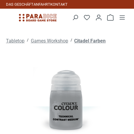
DAS GESCHÄFT
ANFAHRT
KONTAKT
Zum Hauptinhalt springen
Warenkorb 
/
/
Tabletop
Games Workshop
Citadel Farben
Bildergalerie überspringen