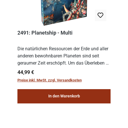
2491: Planetship - Multi
Die natürlichen Ressourcen der Erde und aller
anderen bewohnbaren Planeten sind seit
geraumer Zeit erschöpft. Um das Überleben zu
sichern, wurden die sogenannten
Regulärer Preis:
44,99 €
„Weltenschiffe“ gebaut. Auf diesen
Preise inkl. MwSt. zzgl. Versandkosten
planetengroßen Raums...
In den Warenkorb