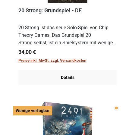
20 Strong: Grundspiel - DE
20 Strong ist das neue Solo-Spiel von Chip
Theory Games. Das Grundspiel 20
Strong selbst, ist ein Spielsystem mit wenigen,
einfachen Regeln. Um es zu spielen, muss es
Regulärer Preis:
34,00 €
immer mit einem Themenset ergänzt werden.
Preise inkl. MwSt. zzgl. Versandkosten
Im Grund...
Details
Wenige v
Wenige verfügbar