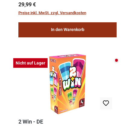
team of experts from the Vatican undertook
Regulärer Preis:
29,99 €
the meticulous job of cleaning and
Preise inkl. MwSt. zzgl. Versandkosten
consolidat...
In den Warenkorb
Nicht auf
Nicht auf Lager
2 Win - DE