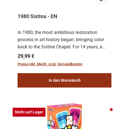
1980 Sixtina - EN
In 1980, the most ambitious restoration
process in art history began: bringing color
back to the Sistine Chapel. For 14 years, a
team of experts from the Vatican undertook
Regulärer Preis:
29,99 €
the meticulous job of cleaning and
Preise inkl. MwSt. zzgl. Versandkosten
consolidat...
In den Warenkorb
Nicht auf
Nicht auf Lager