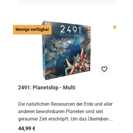
Wenige v
Wenige verfügbar
2491: Planetship - Multi
Die natürlichen Ressourcen der Erde und aller
anderen bewohnbaren Planeten sind seit
geraumer Zeit erschöpft. Um das Überleben zu
sichern, wurden die sogenannten
Regulärer Preis:
44,99 €