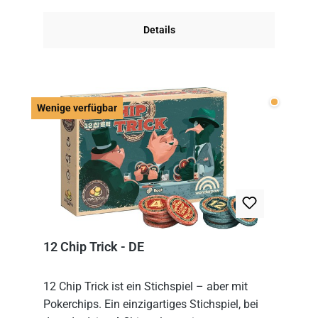
obersten Karte des St...
Details
Wenige v
Wenige verfügbar
12 Chip Trick - DE
12 Chip Trick ist ein Stichspiel – aber mit
Pokerchips. Ein einzigartiges Stichspiel, bei