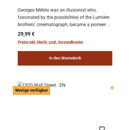
Georges Méliès was an illusionist who,
fascinated by the possibilities of the Lumière
brothers’ cinematograph, became a pioneer of
cinema. In 1902, he filmed his most famous
Regulärer Preis:
29,99 €
work: “Le Voyage dans la Lune” (“A Trip to...
Preise inkl. MwSt. zzgl. Versandkosten
In den Warenkorb
Wenige v
Wenige verfügbar