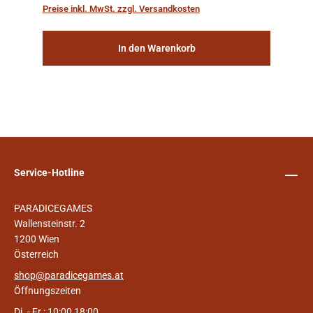
„Weltenschiffe“ gebaut. Auf diesen
Preise inkl. MwSt. zzgl. Versandkosten
planetengroßen Raums...
In den Warenkorb
Service-Hotline
PARADICEGAMES
Wallensteinstr. 2
1200 Wien
Österreich
shop@paradicegames.at
Öffnungszeiten
Di. - Fr.: 10:00 18:00