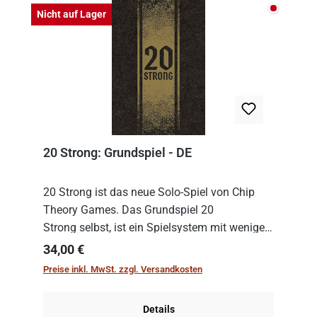
Nicht auf
Nicht auf Lager
20 Strong: Grundspiel - DE
20 Strong ist das neue Solo-Spiel von Chip
Theory Games. Das Grundspiel 20
Strong selbst, ist ein Spielsystem mit wenigen,
einfachen Regeln. Um es zu spielen, muss es
Regulärer Preis:
34,00 €
immer mit einem Themenset ergänzt werden.
Preise inkl. MwSt. zzgl. Versandkosten
Im Grund...
Details