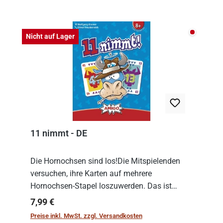
Produktgalerie überspringen
Nicht auf
Nicht auf Lager
11 nimmt - DE
Die Hornochsen sind los!Die Mitspielenden
versuchen, ihre Karten auf mehrere
Hornochsen-Stapel loszuwerden. Das ist
kniffliger als gedacht, denn die Differenz
Regulärer Preis:
7,99 €
zwischen ausgespielter Karte und der
Preise inkl. MwSt. zzgl. Versandkosten