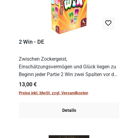
2 Win - DE
Zwischen Zockergeist,
Einschätzungsvermögen und Glück liegen zu
Beginn jeder Partie 2 Win zwei Spalten vor den
Spielenden aus, die es in die Höhe zu treiben
Regulärer Preis:
13,00 €
gilt. Doch das geht natürlich nur, solange man
Preise inkl. MwSt. zzgl. Versandkosten
auch Karten a...
Details