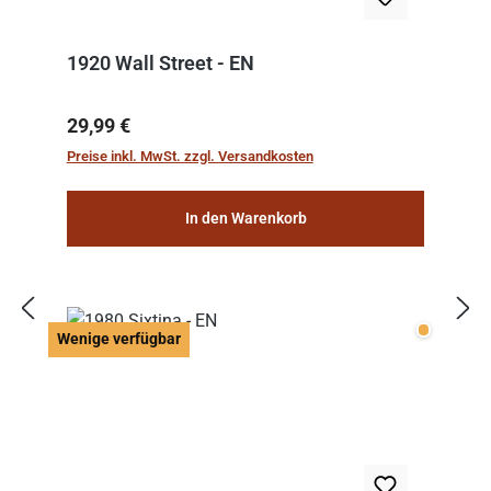
1920 Wall Street - EN
Regulärer Preis:
29,99 €
Preise inkl. MwSt. zzgl. Versandkosten
In den Warenkorb
Wenige v
Wenige verfügbar