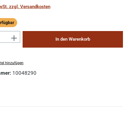
MwSt. zzgl. Versandkosten
rfügbar
ügbar
Anzahl: Gib den gewünschten Wert ein 
In den Warenkorb
tel hinzufügen
mmer:
10048290