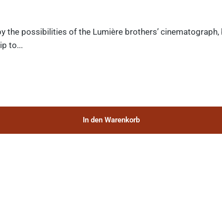
y the possibilities of the Lumière brothers’ cinematograph,
p to...
In den Warenkorb