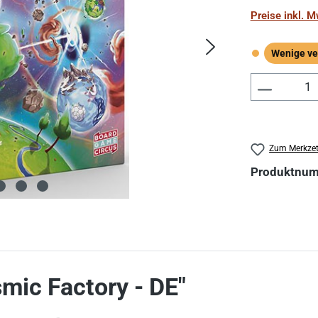
Preise inkl. 
Wenige ve
Wenige verf
Produkt 
Zum Merkzet
Produktnu
mic Factory - DE"