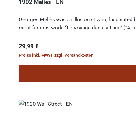
1902 Melies - EN
Georges Méliès was an illusionist who, fascinated b
most famous work: “Le Voyage dans la Lune” (“A Tri
Regulärer Preis:
29,99 €
Preise inkl. MwSt. zzgl. Versandkosten