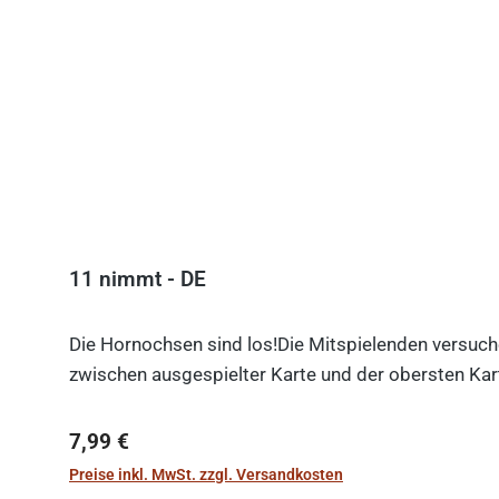
11 nimmt - DE
Die Hornochsen sind los!Die Mitspielenden versuche
zwischen ausgespielter Karte und der obersten Kart
Regulärer Preis:
7,99 €
Preise inkl. MwSt. zzgl. Versandkosten