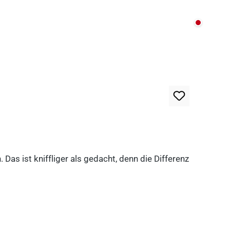
Nicht au
as ist kniffliger als gedacht, denn die Differenz