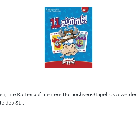
n, ihre Karten auf mehrere Hornochsen-Stapel loszuwerden. D
e des St...