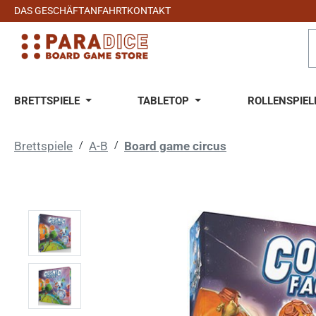
DAS GESCHÄFT
ANFAHRT
KONTAKT
 Hauptinhalt springen
Zur Suche springen
Zur Hauptnavigation springen
BRETTSPIELE
TABLETOP
ROLLENSPIEL
Brettspiele
/
A-B
/
Board game circus
Bildergalerie überspringen