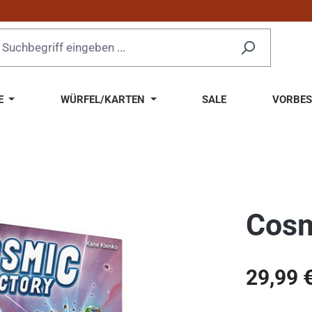
E
WÜRFEL/KARTEN
SALE
VORBES
Cosm
Regulärer Pr
29,99 