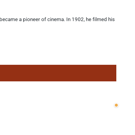
 became a pioneer of cinema. In 1902, he filmed his
Wenige v