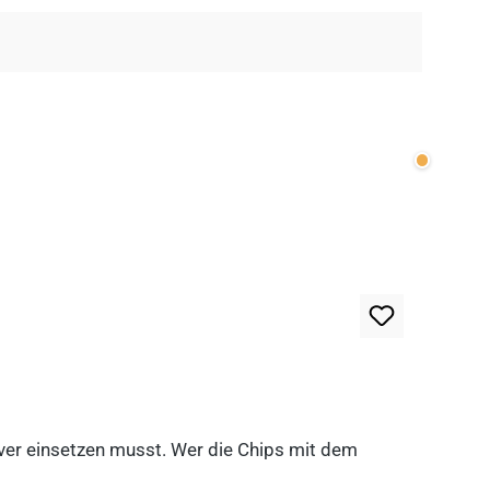
Wenige v
lever einsetzen musst. Wer die Chips mit dem