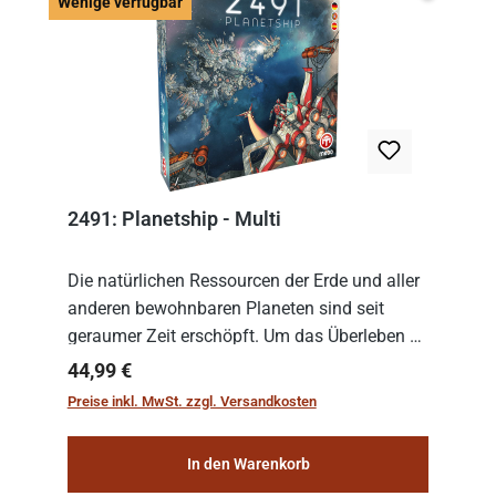
Wenige v
Wenige verfügbar
2491: Planetship - Multi
Die natürlichen Ressourcen der Erde und aller
anderen bewohnbaren Planeten sind seit
geraumer Zeit erschöpft. Um das Überleben zu
sichern, wurden die sogenannten
Regulärer Preis:
44,99 €
„Weltenschiffe“ gebaut. Auf diesen
Preise inkl. MwSt. zzgl. Versandkosten
planetengroßen Raums...
In den Warenkorb