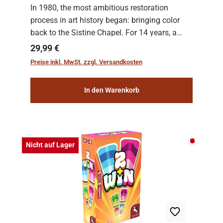
In 1980, the most ambitious restoration
process in art history began: bringing color
back to the Sistine Chapel. For 14 years, a
team of experts from the Vatican undertook
Regulärer Preis:
29,99 €
the meticulous job of cleaning and
Preise inkl. MwSt. zzgl. Versandkosten
consolidat...
In den Warenkorb
Nicht auf
Nicht auf Lager