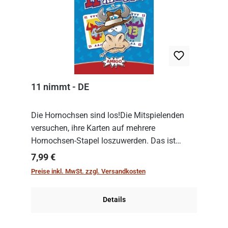
11 nimmt - DE
Die Hornochsen sind los!Die Mitspielenden
versuchen, ihre Karten auf mehrere
Hornochsen-Stapel loszuwerden. Das ist
kniffliger als gedacht, denn die Differenz
Regulärer Preis:
7,99 €
zwischen ausgespielter Karte und der
Preise inkl. MwSt. zzgl. Versandkosten
obersten Karte des St...
Details