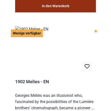
In den Warenkorb
Wenige v
Wenige verfügbar
1902 Melies - EN
Georges Méliès was an illusionist who,
fascinated by the possibilities of the Lumière
brothers’ cinematograph, became a pioneer of