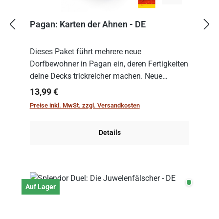
Pagan: Karten der Ahnen - DE
Dieses Paket führt mehrere neue
Dorfbewohner in Pagan ein, deren Fertigkeiten
deine Decks trickreicher machen. Neue
Szenarien bringen weitere Feinheiten ins Spiel,
Regulärer Preis:
13,99 €
die du ausprobieren kannst.
Preise inkl. MwSt. zzgl. Versandkosten
Details
Auf Lage
Auf Lager