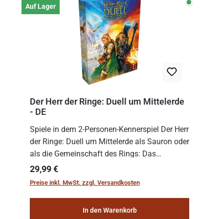
Auf Lage
Auf Lager
Der Herr der Ringe: Duell um Mittelerde
- DE
Spiele in dem 2-Personen-Kennerspiel Der Herr
der Ringe: Duell um Mittelerde als Sauron oder
als die Gemeinschaft des Rings: Das
Schicksal Mittelerdes liegt in deiner Hand!
Regulärer Preis:
29,99 €
Versuche deine Seite mit Geschick und
Preise inkl. MwSt. zzgl. Versandkosten
Strate...
In den Warenkorb