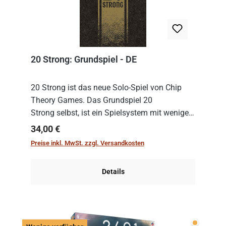
20 Strong: Grundspiel - DE
20 Strong ist das neue Solo-Spiel von Chip
Theory Games. Das Grundspiel 20
Strong selbst, ist ein Spielsystem mit wenigen,
einfachen Regeln. Um es zu spielen, muss es
Regulärer Preis:
34,00 €
immer mit einem Themenset ergänzt werden.
Preise inkl. MwSt. zzgl. Versandkosten
Im Grund...
Details