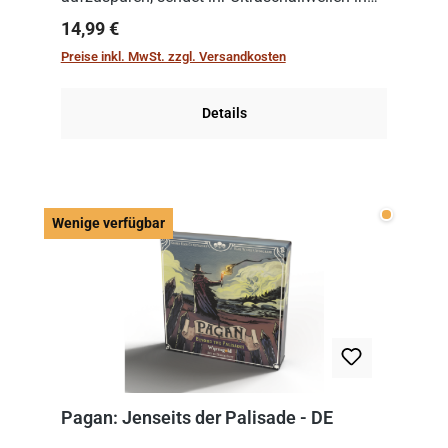
die Tiefe. Doch die Signale werden reflektiert,
Regulärer Preis:
14,99 €
verfärbt und verfalscht. Nur wer klug kom...
Preise inkl. MwSt. zzgl. Versandkosten
Details
Wenige v
Wenige verfügbar
Pagan: Jenseits der Palisade - DE