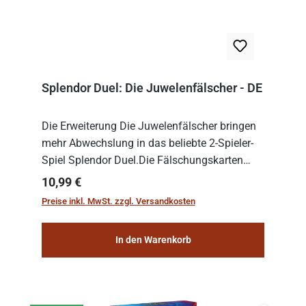
Splendor Duel: Die Juwelenfälscher - DE
Die Erweiterung Die Juwelenfälscher bringen
mehr Abwechslung in das beliebte 2-Spieler-
Spiel Splendor Duel.Die Fälschungskarten
eröffnen euch neue Strategien, mit denen ihr
Regulärer Preis:
10,99 €
listig die Regeln des Spiels zu eurem Vortei...
Preise inkl. MwSt. zzgl. Versandkosten
In den Warenkorb