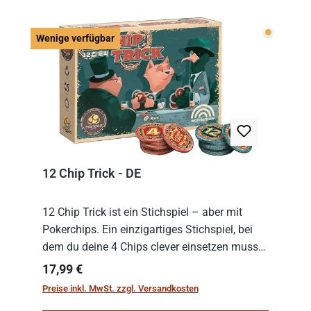
Wenige v
Wenige verfügbar
12 Chip Trick - DE
12 Chip Trick ist ein Stichspiel – aber mit
Pokerchips. Ein einzigartiges Stichspiel, bei
dem du deine 4 Chips clever einsetzen musst.
Wer die Chips mit dem höchsten Gesamtwert
Regulärer Preis:
17,99 €
hat, gewinnt die Runde. Aber Vorsicht: D...
Preise inkl. MwSt. zzgl. Versandkosten