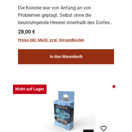
Die Kolonie war von Anfang an von
Problemen geplagt. Selbst ohne die
beunruhigende Hexerei innerhalb des Dorfes
hat sich die Besiedlung der neuen Grenzen als
Regulärer Preis:
28,00 €
bemerkenswert schwierig erwiesen.
Preise inkl. MwSt. zzgl. Versandkosten
Nichtsdestotrotz muss die...
In den Warenkorb
Nicht auf
Nicht auf Lager