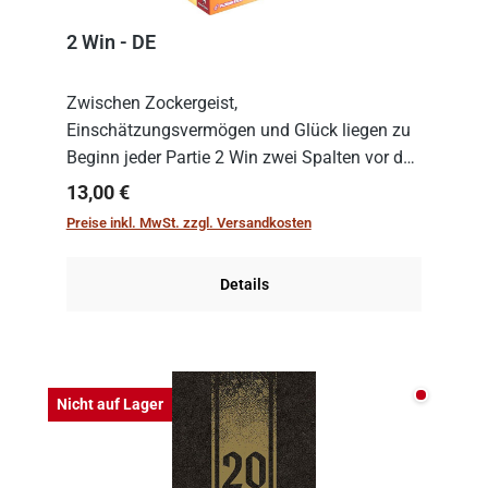
2 Win - DE
Zwischen Zockergeist,
Einschätzungsvermögen und Glück liegen zu
Beginn jeder Partie 2 Win zwei Spalten vor den
Spielenden aus, die es in die Höhe zu treiben
Regulärer Preis:
13,00 €
gilt. Doch das geht natürlich nur, solange man
Preise inkl. MwSt. zzgl. Versandkosten
auch Karten a...
Details
Nicht auf
Nicht auf Lager