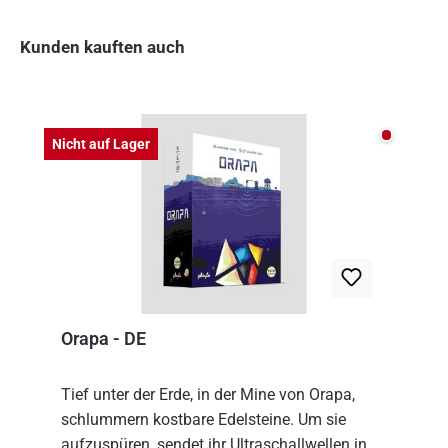
Kunden kauften auch
Produktgalerie überspringen
Nicht auf
Nicht auf Lager
Orapa - DE
Tief unter der Erde, in der Mine von Orapa,
schlummern kostbare Edelsteine. Um sie
aufzuspüren, sendet ihr Ultraschallwellen in