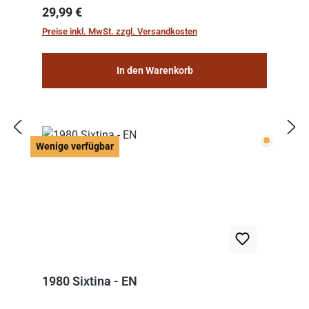
Regulärer Preis:
29,99 €
Preise inkl. MwSt. zzgl. Versandkosten
In den Warenkorb
Wenige v
Wenige verfügbar
1980 Sixtina - EN