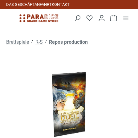
DAS GESCHÄFT
ANFAHRT
KONTAKT
Zum Hauptinhalt springen
Warenkorb 
/
/
Brettspiele
R-S
Repos production
Bildergalerie überspringen