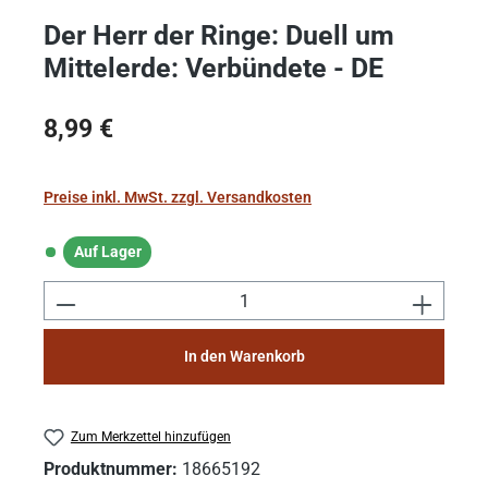
Der Herr der Ringe: Duell um
Mittelerde: Verbündete - DE
Regulärer Preis:
8,99 €
Preise inkl. MwSt. zzgl. Versandkosten
Auf Lager
Auf Lager
Produkt Anzahl: Gib den gewünschten Wert e
In den Warenkorb
Zum Merkzettel hinzufügen
Produktnummer:
18665192