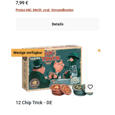
kniffliger als gedacht, denn die Differenz
Regulärer Preis:
7,99 €
zwischen ausgespielter Karte und der
Preise inkl. MwSt. zzgl. Versandkosten
obersten Karte des St...
Details
Wenige v
Wenige verfügbar
12 Chip Trick - DE