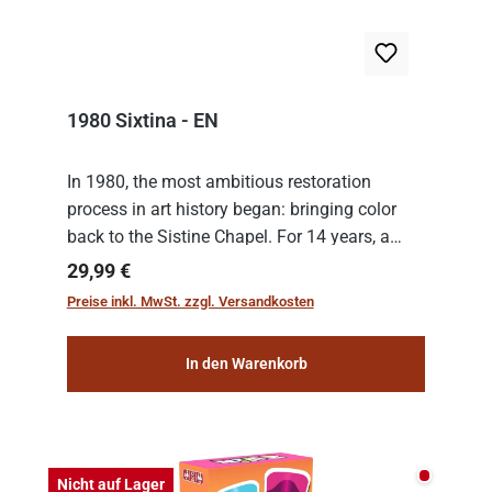
1980 Sixtina - EN
In 1980, the most ambitious restoration
process in art history began: bringing color
back to the Sistine Chapel. For 14 years, a
team of experts from the Vatican undertook
Regulärer Preis:
29,99 €
the meticulous job of cleaning and
Preise inkl. MwSt. zzgl. Versandkosten
consolidat...
In den Warenkorb
Nicht auf
Nicht auf Lager