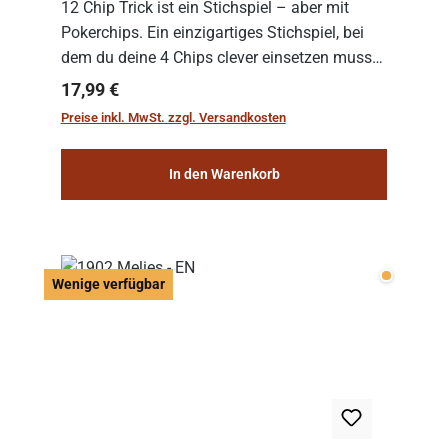
12 Chip Trick ist ein Stichspiel – aber mit
Pokerchips. Ein einzigartiges Stichspiel, bei
dem du deine 4 Chips clever einsetzen musst.
Wer die Chips mit dem höchsten Gesamtwert
Regulärer Preis:
17,99 €
hat, gewinnt die Runde. Aber Vorsicht: D...
Preise inkl. MwSt. zzgl. Versandkosten
In den Warenkorb
Wenige v
Wenige verfügbar