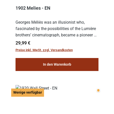
1902 Melies - EN
Georges Méliès was an illusionist who,
fascinated by the possibilities of the Lumière
brothers’ cinematograph, became a pioneer of
cinema. In 1902, he filmed his most famous
Regulärer Preis:
29,99 €
work: “Le Voyage dans la Lune” (“A Trip to...
Preise inkl. MwSt. zzgl. Versandkosten
In den Warenkorb
Wenige v
Wenige verfügbar