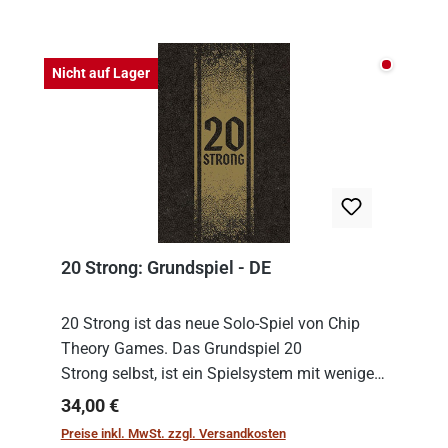
Nicht auf
Nicht auf Lager
20 Strong: Grundspiel - DE
20 Strong ist das neue Solo-Spiel von Chip
Theory Games. Das Grundspiel 20
Strong selbst, ist ein Spielsystem mit wenigen,
einfachen Regeln. Um es zu spielen, muss es
Regulärer Preis:
34,00 €
immer mit einem Themenset ergänzt werden.
Preise inkl. MwSt. zzgl. Versandkosten