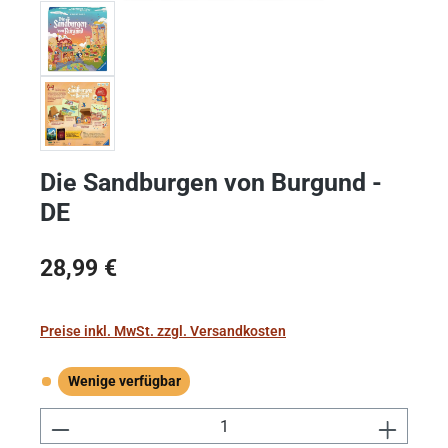
Die Sandburgen von Burgund -
DE
Regulärer Preis:
28,99 €
Preise inkl. MwSt. zzgl. Versandkosten
Wenige verfügbar
Wenige verfügbar
Produkt Anzahl: Gib den gewünschten Wert e