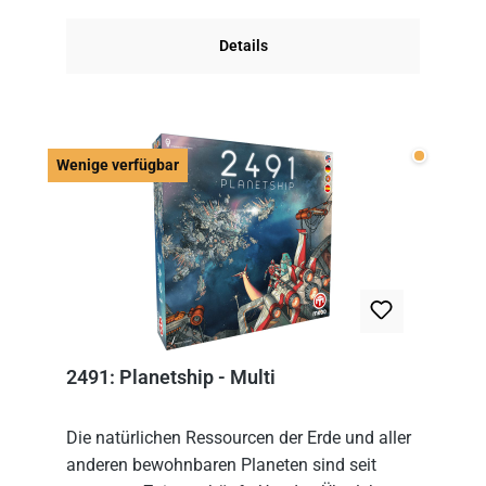
Im Grund...
Details
Wenige v
Wenige verfügbar
2491: Planetship - Multi
Die natürlichen Ressourcen der Erde und aller
anderen bewohnbaren Planeten sind seit