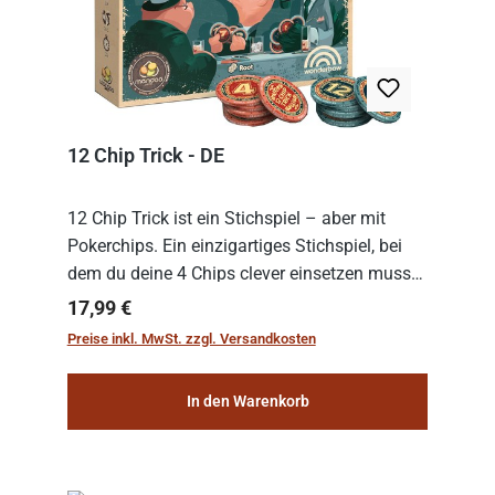
12 Chip Trick - DE
12 Chip Trick ist ein Stichspiel – aber mit
Pokerchips. Ein einzigartiges Stichspiel, bei
dem du deine 4 Chips clever einsetzen musst.
Wer die Chips mit dem höchsten Gesamtwert
Regulärer Preis:
17,99 €
hat, gewinnt die Runde. Aber Vorsicht: D...
Preise inkl. MwSt. zzgl. Versandkosten
In den Warenkorb