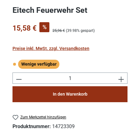
Eitech Feuerwehr Set
Verkaufspreis:
%
15,58 €
Regulärer Preis:
25,96 €
(39.98% gespart)
Preise inkl. MwSt. zzgl. Versandkosten
Wenige verfügbar
Wenige verfügbar
Produkt Anzahl: Gib den gewünschten Wert e
In den Warenkorb
Zum Merkzettel hinzufügen
Produktnummer:
14723309