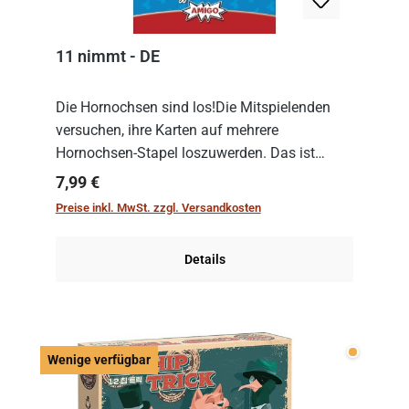
11 nimmt - DE
Die Hornochsen sind los!Die Mitspielenden
versuchen, ihre Karten auf mehrere
Hornochsen-Stapel loszuwerden. Das ist
kniffliger als gedacht, denn die Differenz
Regulärer Preis:
7,99 €
zwischen ausgespielter Karte und der
Preise inkl. MwSt. zzgl. Versandkosten
obersten Karte des St...
Details
Wenige v
Wenige verfügbar