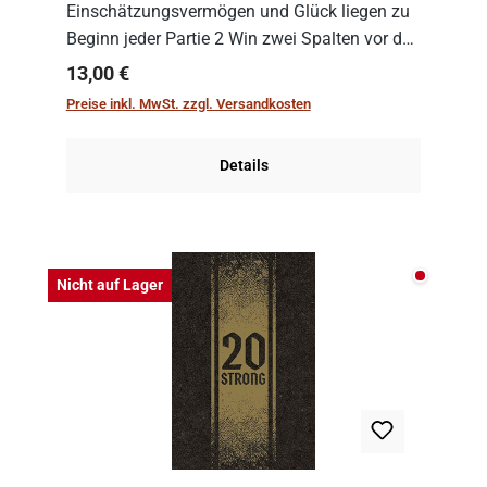
Einschätzungsvermögen und Glück liegen zu
Beginn jeder Partie 2 Win zwei Spalten vor den
Spielenden aus, die es in die Höhe zu treiben
Regulärer Preis:
13,00 €
gilt. Doch das geht natürlich nur, solange man
Preise inkl. MwSt. zzgl. Versandkosten
auch Karten a...
Details
Nicht auf
Nicht auf Lager