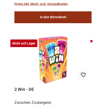
the meticulous job of cleaning and
Preise inkl. MwSt. zzgl. Versandkosten
consolidat...
In den Warenkorb
Nicht auf
Nicht auf Lager
2 Win - DE
Zwischen Zockergeist,