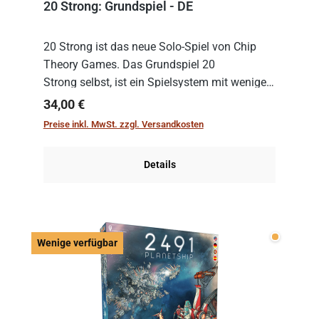
20 Strong: Grundspiel - DE
20 Strong ist das neue Solo-Spiel von Chip
Theory Games. Das Grundspiel 20
Strong selbst, ist ein Spielsystem mit wenigen,
einfachen Regeln. Um es zu spielen, muss es
Regulärer Preis:
34,00 €
immer mit einem Themenset ergänzt werden.
Preise inkl. MwSt. zzgl. Versandkosten
Im Grund...
Details
Wenige v
Wenige verfügbar