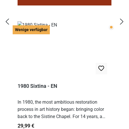
Wenige v
Wenige verfügbar
1980 Sixtina - EN
In 1980, the most ambitious restoration
process in art history began: bringing color
back to the Sistine Chapel. For 14 years, a
team of experts from the Vatican undertook
Regulärer Preis:
29,99 €