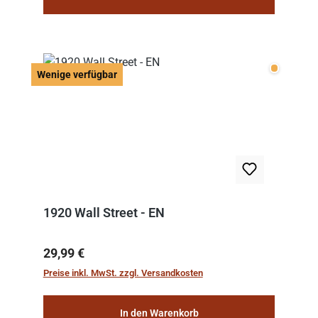
Wenige v
Wenige verfügbar
1920 Wall Street - EN
Regulärer Preis:
29,99 €
Preise inkl. MwSt. zzgl. Versandkosten
In den Warenkorb