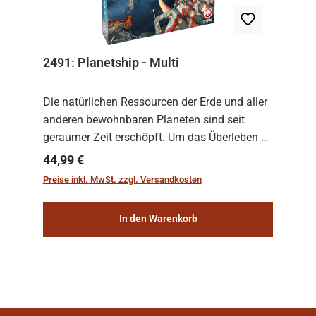
2491: Planetship - Multi
Die natürlichen Ressourcen der Erde und aller
anderen bewohnbaren Planeten sind seit
geraumer Zeit erschöpft. Um das Überleben zu
sichern, wurden die sogenannten
Regulärer Preis:
44,99 €
„Weltenschiffe“ gebaut. Auf diesen
Preise inkl. MwSt. zzgl. Versandkosten
planetengroßen Raums...
In den Warenkorb