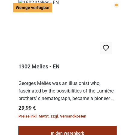
Wenige v
Wenige verfügbar
1902 Melies - EN
Georges Méliès was an illusionist who,
fascinated by the possibilities of the Lumière
brothers’ cinematograph, became a pioneer of
cinema. In 1902, he filmed his most famous
Regulärer Preis:
29,99 €
work: “Le Voyage dans la Lune” (“A Trip to...
Preise inkl. MwSt. zzgl. Versandkosten
In den Warenkorb