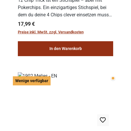
12 Chip Trick ist ein Stichspiel – aber mit
Pokerchips. Ein einzigartiges Stichspiel, bei
dem du deine 4 Chips clever einsetzen musst.
Wer die Chips mit dem höchsten Gesamtwert
Regulärer Preis:
17,99 €
hat, gewinnt die Runde. Aber Vorsicht: D...
Preise inkl. MwSt. zzgl. Versandkosten
In den Warenkorb
Wenige v
Wenige verfügbar