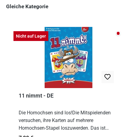
Gleiche Kategorie
Produktgalerie überspringen
Nicht auf
Nicht auf Lager
11 nimmt - DE
Die Hornochsen sind los!Die Mitspielenden
versuchen, ihre Karten auf mehrere
Hornochsen-Stapel loszuwerden. Das ist
kniffliger als gedacht, denn die Differenz