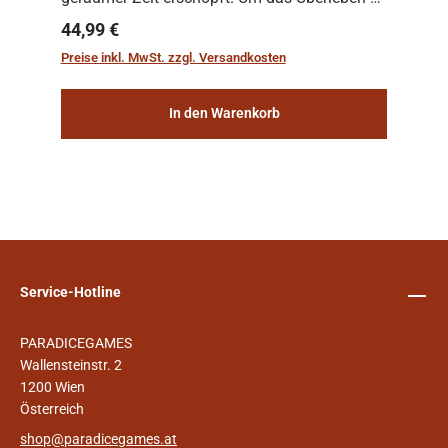
sichern, wurden die sogenannten
Regulärer Preis:
44,99 €
„Weltenschiffe“ gebaut. Auf diesen
Preise inkl. MwSt. zzgl. Versandkosten
planetengroßen Raums...
In den Warenkorb
Service-Hotline
PARADICEGAMES
Wallensteinstr. 2
1200 Wien
Österreich
shop@paradicegames.at