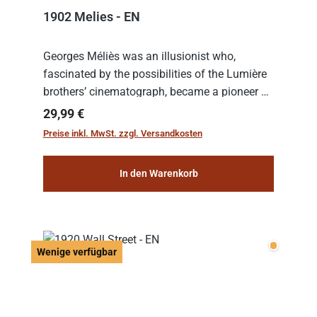
1902 Melies - EN
Georges Méliès was an illusionist who,
fascinated by the possibilities of the Lumière
brothers’ cinematograph, became a pioneer of
cinema. In 1902, he filmed his most famous
Regulärer Preis:
29,99 €
work: “Le Voyage dans la Lune” (“A Trip to...
Preise inkl. MwSt. zzgl. Versandkosten
In den Warenkorb
Wenige v
Wenige verfügbar