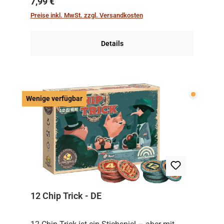
Regulärer Preis:
7,99 €
zwischen ausgespielter Karte und der
Preise inkl. MwSt. zzgl. Versandkosten
obersten Karte des St...
Details
Wenige v
Wenige verfügbar
12 Chip Trick - DE