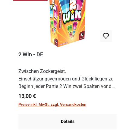
2 Win - DE
Zwischen Zockergeist,
Einschätzungsvermögen und Glück liegen zu
Beginn jeder Partie 2 Win zwei Spalten vor den
Spielenden aus, die es in die Höhe zu treiben
Regulärer Preis:
13,00 €
gilt. Doch das geht natürlich nur, solange man
Preise inkl. MwSt. zzgl. Versandkosten
auch Karten a...
Details