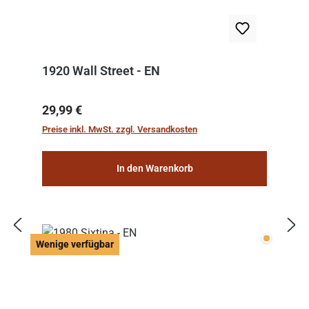
1920 Wall Street - EN
Regulärer Preis:
29,99 €
Preise inkl. MwSt. zzgl. Versandkosten
In den Warenkorb
Wenige v
Wenige verfügbar