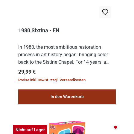
1980 Sixtina - EN
In 1980, the most ambitious restoration
process in art history began: bringing color
back to the Sistine Chapel. For 14 years, a
team of experts from the Vatican undertook
Regulärer Preis:
29,99 €
the meticulous job of cleaning and
Preise inkl. MwSt. zzgl. Versandkosten
consolidat...
In den Warenkorb
Nicht auf
Nicht auf Lager