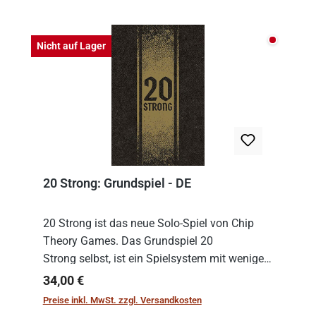
Nicht auf
Nicht auf Lager
20 Strong: Grundspiel - DE
20 Strong ist das neue Solo-Spiel von Chip
Theory Games. Das Grundspiel 20
Strong selbst, ist ein Spielsystem mit wenigen,
einfachen Regeln. Um es zu spielen, muss es
Regulärer Preis:
34,00 €
immer mit einem Themenset ergänzt werden.
Preise inkl. MwSt. zzgl. Versandkosten
Im Grund...