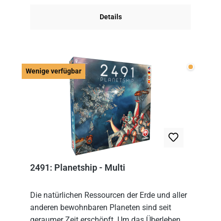
Details
Wenige v
Wenige verfügbar
2491: Planetship - Multi
Die natürlichen Ressourcen der Erde und aller
anderen bewohnbaren Planeten sind seit
geraumer Zeit erschöpft. Um das Überleben zu