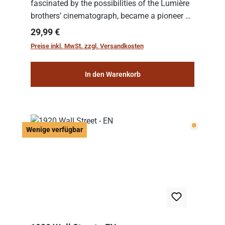
fascinated by the possibilities of the Lumière
brothers’ cinematograph, became a pioneer of
cinema. In 1902, he filmed his most famous
Regulärer Preis:
29,99 €
work: “Le Voyage dans la Lune” (“A Trip to...
Preise inkl. MwSt. zzgl. Versandkosten
In den Warenkorb
Wenige v
Wenige verfügbar