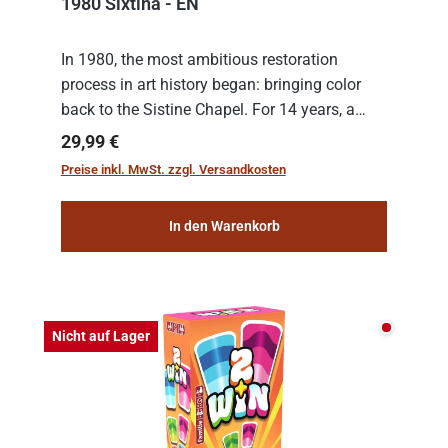
1980 Sixtina - EN
In 1980, the most ambitious restoration
process in art history began: bringing color
back to the Sistine Chapel. For 14 years, a
team of experts from the Vatican undertook
Regulärer Preis:
29,99 €
the meticulous job of cleaning and
Preise inkl. MwSt. zzgl. Versandkosten
consolidat...
In den Warenkorb
Nicht auf
Nicht auf Lager