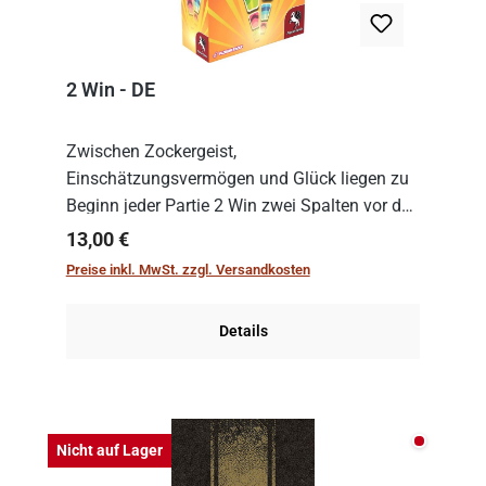
2 Win - DE
Zwischen Zockergeist,
Einschätzungsvermögen und Glück liegen zu
Beginn jeder Partie 2 Win zwei Spalten vor den
Spielenden aus, die es in die Höhe zu treiben
Regulärer Preis:
13,00 €
gilt. Doch das geht natürlich nur, solange man
Preise inkl. MwSt. zzgl. Versandkosten
auch Karten a...
Details
Nicht auf
Nicht auf Lager