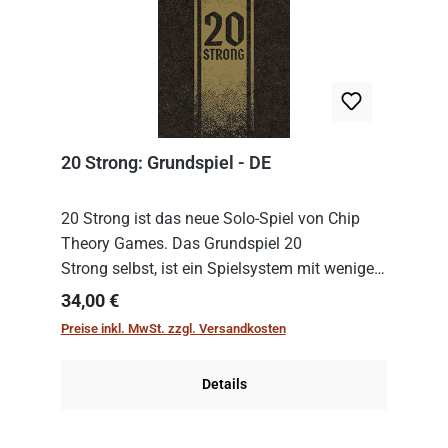
20 Strong: Grundspiel - DE
20 Strong ist das neue Solo-Spiel von Chip
Theory Games. Das Grundspiel 20
Strong selbst, ist ein Spielsystem mit wenigen,
einfachen Regeln. Um es zu spielen, muss es
Regulärer Preis:
34,00 €
immer mit einem Themenset ergänzt werden.
Preise inkl. MwSt. zzgl. Versandkosten
Im Grund...
Details