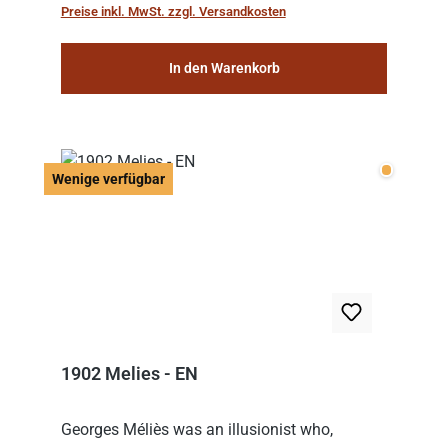
hat, gewinnt die Runde. Aber Vorsicht: D...
Preise inkl. MwSt. zzgl. Versandkosten
In den Warenkorb
Wenige v
Wenige verfügbar
1902 Melies - EN
Georges Méliès was an illusionist who,