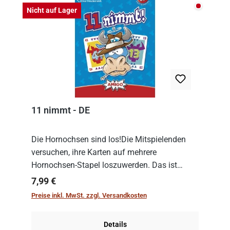
Nicht auf
Nicht auf Lager
11 nimmt - DE
Die Hornochsen sind los!Die Mitspielenden
versuchen, ihre Karten auf mehrere
Hornochsen-Stapel loszuwerden. Das ist
kniffliger als gedacht, denn die Differenz
Regulärer Preis:
7,99 €
zwischen ausgespielter Karte und der
Preise inkl. MwSt. zzgl. Versandkosten
obersten Karte des St...
Details