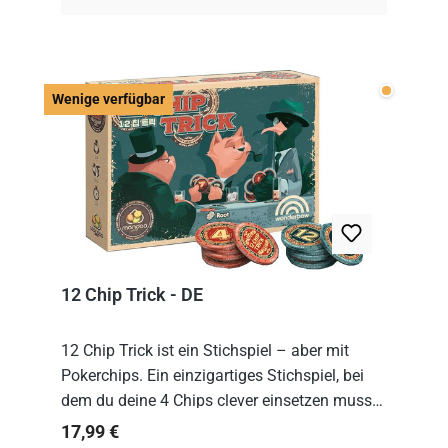
Wenige v
Wenige verfügbar
12 Chip Trick - DE
12 Chip Trick ist ein Stichspiel – aber mit
Pokerchips. Ein einzigartiges Stichspiel, bei
dem du deine 4 Chips clever einsetzen musst.
Wer die Chips mit dem höchsten Gesamtwert
Regulärer Preis:
17,99 €