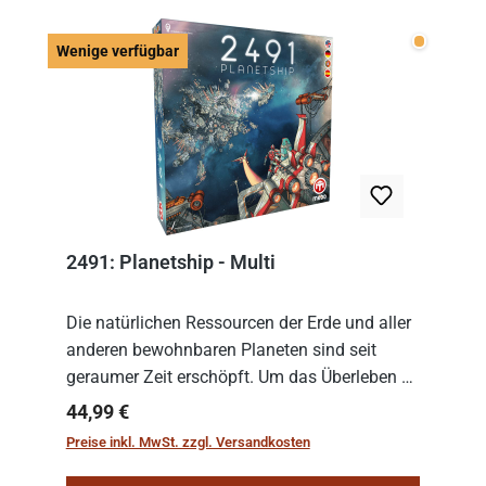
Wenige v
Wenige verfügbar
2491: Planetship - Multi
Die natürlichen Ressourcen der Erde und aller
anderen bewohnbaren Planeten sind seit
geraumer Zeit erschöpft. Um das Überleben zu
sichern, wurden die sogenannten
Regulärer Preis:
44,99 €
„Weltenschiffe“ gebaut. Auf diesen
Preise inkl. MwSt. zzgl. Versandkosten
planetengroßen Raums...