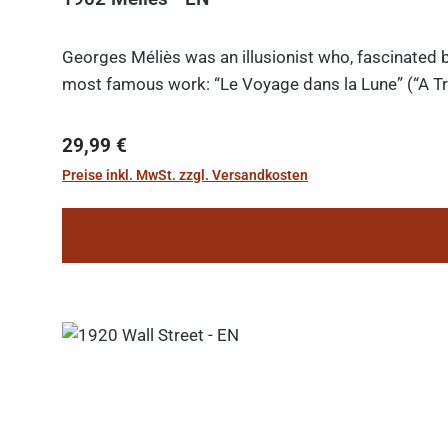
Georges Méliès was an illusionist who, fascinated b
most famous work: “Le Voyage dans la Lune” (“A Tri
Regulärer Preis:
29,99 €
Preise inkl. MwSt. zzgl. Versandkosten