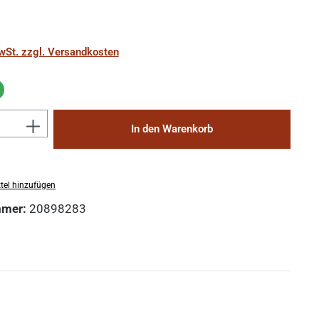
MwSt. zzgl. Versandkosten
Anzahl: Gib den gewünschten Wert ein 
In den Warenkorb
tel hinzufügen
mmer:
20898283