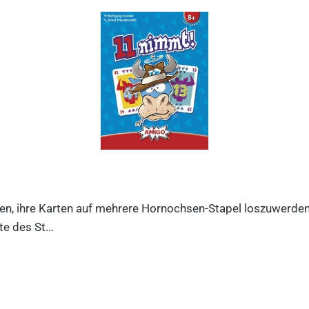
n, ihre Karten auf mehrere Hornochsen-Stapel loszuwerden. D
e des St...