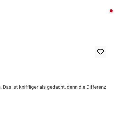
Nicht au
as ist kniffliger als gedacht, denn die Differenz