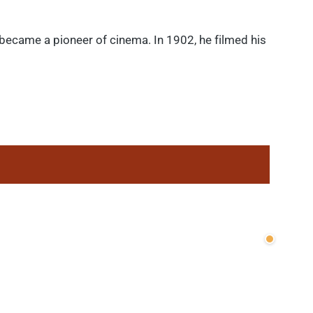
 became a pioneer of cinema. In 1902, he filmed his
Wenige v