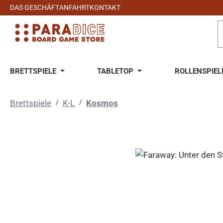
DAS GESCHÄFT
ANFAHRT
KONTAKT
 Hauptinhalt springen
Zur Suche springen
Zur Hauptnavigation springen
BRETTSPIELE
TABLETOP
ROLLENSPIEL
Brettspiele
/
K-L
/
Kosmos
Bildergalerie überspringen