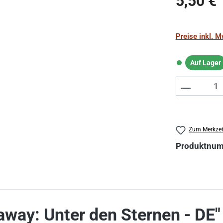
5,50 €
Preise inkl. 
Auf Lager
Auf Lager
Produkt 
Zum Merkzet
Produktnu
away: Unter den Sternen - DE"