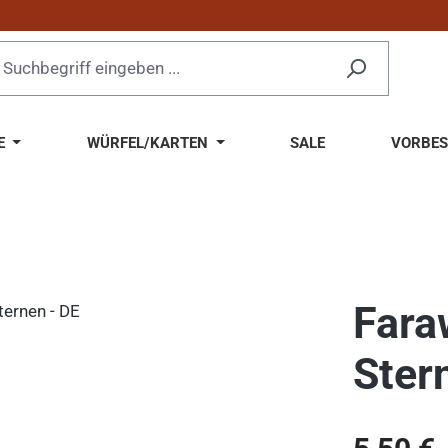
E
WÜRFEL/KARTEN
SALE
VORBES
Fara
Ster
Regulärer Pr