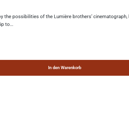
y the possibilities of the Lumière brothers’ cinematograph,
p to...
In den Warenkorb