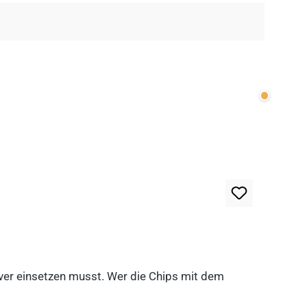
Wenige v
lever einsetzen musst. Wer die Chips mit dem