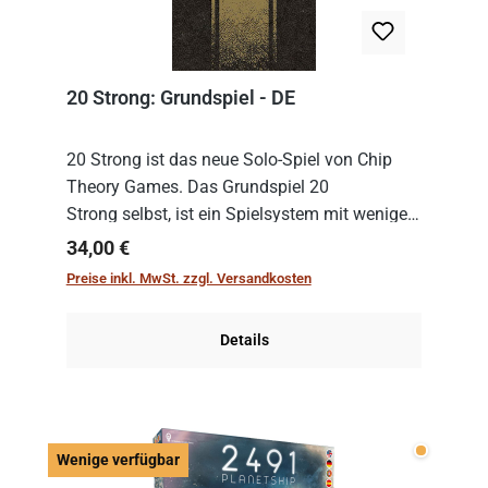
20 Strong: Grundspiel - DE
20 Strong ist das neue Solo-Spiel von Chip
Theory Games. Das Grundspiel 20
Strong selbst, ist ein Spielsystem mit wenigen,
einfachen Regeln. Um es zu spielen, muss es
Regulärer Preis:
34,00 €
immer mit einem Themenset ergänzt werden.
Preise inkl. MwSt. zzgl. Versandkosten
Im Grund...
Details
Wenige v
Wenige verfügbar