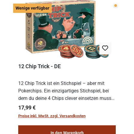
Wenige v
Wenige verfügbar
12 Chip Trick - DE
12 Chip Trick ist ein Stichspiel – aber mit
Pokerchips. Ein einzigartiges Stichspiel, bei
dem du deine 4 Chips clever einsetzen musst.
Wer die Chips mit dem höchsten Gesamtwert
Regulärer Preis:
17,99 €
hat, gewinnt die Runde. Aber Vorsicht: D...
Preise inkl. MwSt. zzgl. Versandkosten
In den Warenkorb