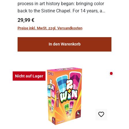
process in art history began: bringing color
back to the Sistine Chapel. For 14 years, a
team of experts from the Vatican undertook
Regulärer Preis:
29,99 €
the meticulous job of cleaning and
Preise inkl. MwSt. zzgl. Versandkosten
consolidat...
In den Warenkorb
Nicht auf
Nicht auf Lager