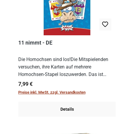
11 nimmt - DE
Die Hornochsen sind los!Die Mitspielenden
versuchen, ihre Karten auf mehrere
Hornochsen-Stapel loszuwerden. Das ist
kniffliger als gedacht, denn die Differenz
Regulärer Preis:
7,99 €
zwischen ausgespielter Karte und der
Preise inkl. MwSt. zzgl. Versandkosten
obersten Karte des St...
Details