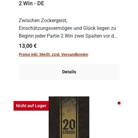
2 Win - DE
Zwischen Zockergeist,
Einschätzungsvermögen und Glück liegen zu
Beginn jeder Partie 2 Win zwei Spalten vor den
Spielenden aus, die es in die Höhe zu treiben
Regulärer Preis:
13,00 €
gilt. Doch das geht natürlich nur, solange man
Preise inkl. MwSt. zzgl. Versandkosten
auch Karten a...
Details
Nicht auf
Nicht auf Lager