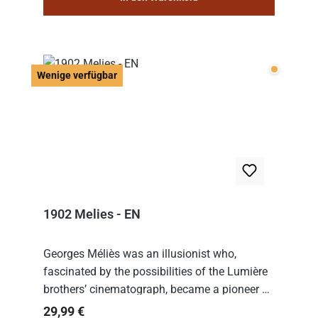
Wenige v
Wenige verfügbar
1902 Melies - EN
Georges Méliès was an illusionist who,
fascinated by the possibilities of the Lumière
brothers’ cinematograph, became a pioneer of
cinema. In 1902, he filmed his most famous
Regulärer Preis:
29,99 €