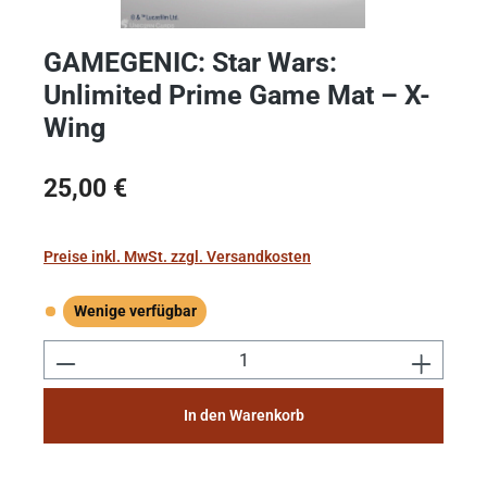
GAMEGENIC: Star Wars:
Unlimited Prime Game Mat – X-
Wing
Regulärer Preis:
25,00 €
Preise inkl. MwSt. zzgl. Versandkosten
Wenige verfügbar
Wenige verfügbar
Produkt Anzahl: Gib den gewünschten Wert e
In den Warenkorb