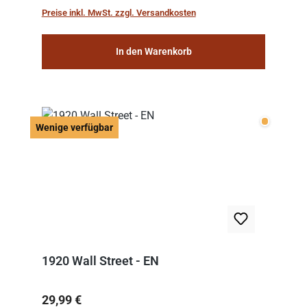
work: “Le Voyage dans la Lune” (“A Trip to...
Preise inkl. MwSt. zzgl. Versandkosten
In den Warenkorb
Wenige v
Wenige verfügbar
1920 Wall Street - EN
Regulärer Preis:
29,99 €