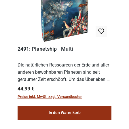
2491: Planetship - Multi
Die natürlichen Ressourcen der Erde und aller
anderen bewohnbaren Planeten sind seit
geraumer Zeit erschöpft. Um das Überleben zu
sichern, wurden die sogenannten
Regulärer Preis:
44,99 €
„Weltenschiffe“ gebaut. Auf diesen
Preise inkl. MwSt. zzgl. Versandkosten
planetengroßen Raums...
In den Warenkorb