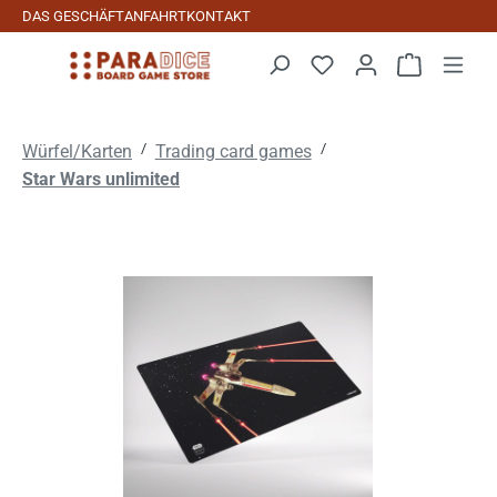
DAS GESCHÄFT
ANFAHRT
KONTAKT
Zum Hauptinhalt springen
Warenkorb 
/
/
Würfel/Karten
Trading card games
Star Wars unlimited
Bildergalerie überspringen