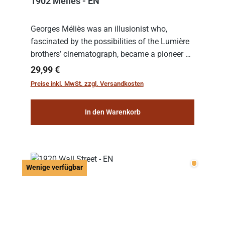
1902 Melies - EN
Georges Méliès was an illusionist who,
fascinated by the possibilities of the Lumière
brothers’ cinematograph, became a pioneer of
cinema. In 1902, he filmed his most famous
Regulärer Preis:
29,99 €
work: “Le Voyage dans la Lune” (“A Trip to...
Preise inkl. MwSt. zzgl. Versandkosten
In den Warenkorb
Wenige v
Wenige verfügbar