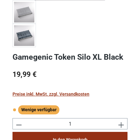
Gamegenic Token Silo XL Black
Regulärer Preis:
19,99 €
Preise inkl. MwSt. zzgl. Versandkosten
Wenige verfügbar
Wenige verfügbar
Produkt Anzahl: Gib den gewünschten Wert e
In den Warenkorb