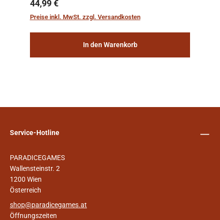
sichern, wurden die sogenannten
Regulärer Preis:
44,99 €
„Weltenschiffe“ gebaut. Auf diesen
Preise inkl. MwSt. zzgl. Versandkosten
planetengroßen Raums...
In den Warenkorb
Service-Hotline
PARADICEGAMES
Wallensteinstr. 2
1200 Wien
Österreich
shop@paradicegames.at
Öffnungszeiten