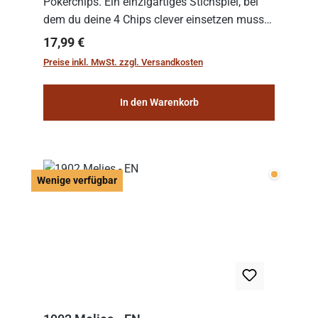
Pokerchips. Ein einzigartiges Stichspiel, bei
dem du deine 4 Chips clever einsetzen musst.
Wer die Chips mit dem höchsten Gesamtwert
Regulärer Preis:
17,99 €
hat, gewinnt die Runde. Aber Vorsicht: D...
Preise inkl. MwSt. zzgl. Versandkosten
In den Warenkorb
Wenige v
Wenige verfügbar