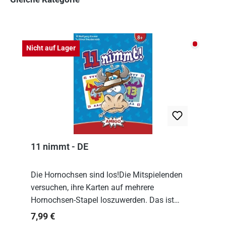
Produktgalerie überspringen
Nicht auf
Nicht auf Lager
11 nimmt - DE
Die Hornochsen sind los!Die Mitspielenden
versuchen, ihre Karten auf mehrere
Hornochsen-Stapel loszuwerden. Das ist
kniffliger als gedacht, denn die Differenz
Regulärer Preis:
7,99 €
zwischen ausgespielter Karte und der