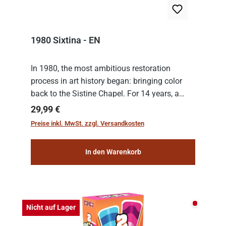
1980 Sixtina - EN
In 1980, the most ambitious restoration
process in art history began: bringing color
back to the Sistine Chapel. For 14 years, a
team of experts from the Vatican undertook
Regulärer Preis:
29,99 €
the meticulous job of cleaning and
Preise inkl. MwSt. zzgl. Versandkosten
consolidat...
In den Warenkorb
Nicht auf
Nicht auf Lager