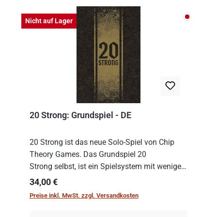
Nicht auf
Nicht auf Lager
20 Strong: Grundspiel - DE
20 Strong ist das neue Solo-Spiel von Chip
Theory Games. Das Grundspiel 20
Strong selbst, ist ein Spielsystem mit wenigen,
einfachen Regeln. Um es zu spielen, muss es
Regulärer Preis:
34,00 €
immer mit einem Themenset ergänzt werden.
Preise inkl. MwSt. zzgl. Versandkosten
Im Grund...