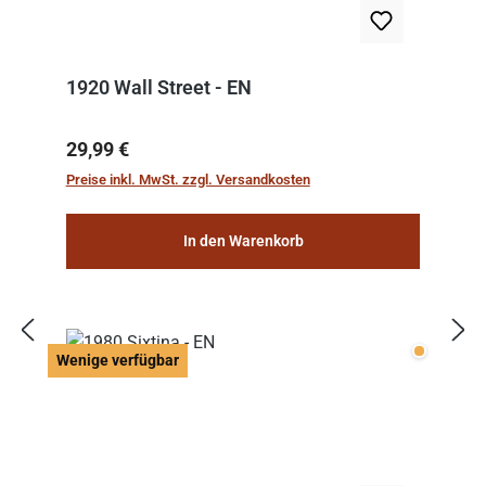
1920 Wall Street - EN
Regulärer Preis:
29,99 €
Preise inkl. MwSt. zzgl. Versandkosten
In den Warenkorb
Wenige v
Wenige verfügbar