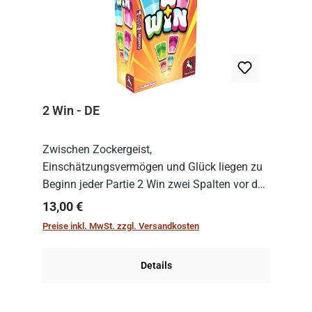
2 Win - DE
Zwischen Zockergeist,
Einschätzungsvermögen und Glück liegen zu
Beginn jeder Partie 2 Win zwei Spalten vor den
Spielenden aus, die es in die Höhe zu treiben
Regulärer Preis:
13,00 €
gilt. Doch das geht natürlich nur, solange man
Preise inkl. MwSt. zzgl. Versandkosten
auch Karten a...
Details