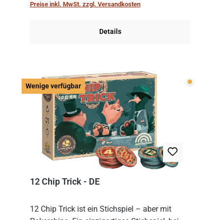
Preise inkl. MwSt. zzgl. Versandkosten
obersten Karte des St...
Details
Wenige v
Wenige verfügbar
12 Chip Trick - DE
12 Chip Trick ist ein Stichspiel – aber mit