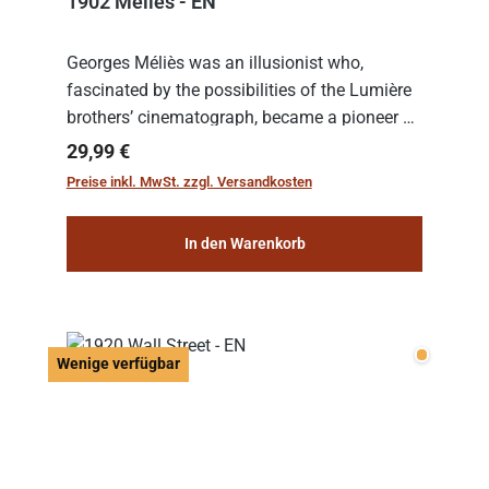
1902 Melies - EN
Georges Méliès was an illusionist who,
fascinated by the possibilities of the Lumière
brothers’ cinematograph, became a pioneer of
cinema. In 1902, he filmed his most famous
Regulärer Preis:
29,99 €
work: “Le Voyage dans la Lune” (“A Trip to...
Preise inkl. MwSt. zzgl. Versandkosten
In den Warenkorb
Wenige v
Wenige verfügbar