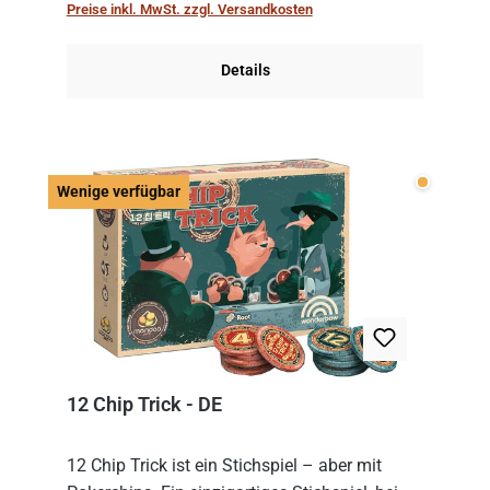
Preise inkl. MwSt. zzgl. Versandkosten
obersten Karte des St...
Details
Wenige v
Wenige verfügbar
12 Chip Trick - DE
12 Chip Trick ist ein Stichspiel – aber mit