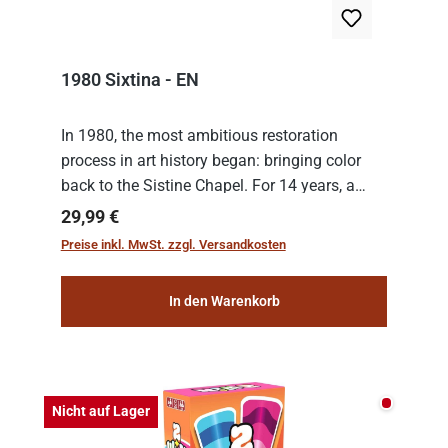
1980 Sixtina - EN
In 1980, the most ambitious restoration
process in art history began: bringing color
back to the Sistine Chapel. For 14 years, a
team of experts from the Vatican undertook
Regulärer Preis:
29,99 €
the meticulous job of cleaning and
Preise inkl. MwSt. zzgl. Versandkosten
consolidat...
In den Warenkorb
Nicht auf
Nicht auf Lager