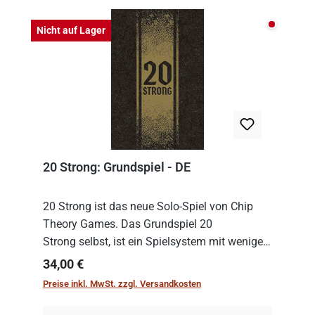
Nicht auf
Nicht auf Lager
20 Strong: Grundspiel - DE
20 Strong ist das neue Solo-Spiel von Chip
Theory Games. Das Grundspiel 20
Strong selbst, ist ein Spielsystem mit wenigen,
einfachen Regeln. Um es zu spielen, muss es
Regulärer Preis:
34,00 €
immer mit einem Themenset ergänzt werden.
Preise inkl. MwSt. zzgl. Versandkosten
Im Grund...