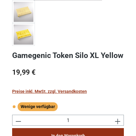
Gamegenic Token Silo XL Yellow
Regulärer Preis:
19,99 €
Preise inkl. MwSt. zzgl. Versandkosten
Wenige verfügbar
Wenige verfügbar
Produkt Anzahl: Gib den gewünschten Wert e
In den Warenkorb