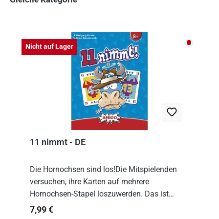
Produktgalerie überspringen
Nicht auf
Nicht auf Lager
11 nimmt - DE
Die Hornochsen sind los!Die Mitspielenden
versuchen, ihre Karten auf mehrere
Hornochsen-Stapel loszuwerden. Das ist
kniffliger als gedacht, denn die Differenz
Regulärer Preis:
7,99 €
zwischen ausgespielter Karte und der