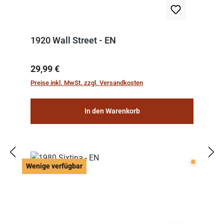
1920 Wall Street - EN
Regulärer Preis:
29,99 €
Preise inkl. MwSt. zzgl. Versandkosten
In den Warenkorb
Wenige v
Wenige verfügbar