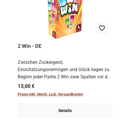
2 Win - DE
Zwischen Zockergeist,
Einschätzungsvermögen und Glück liegen zu
Beginn jeder Partie 2 Win zwei Spalten vor den
Spielenden aus, die es in die Höhe zu treiben
Regulärer Preis:
13,00 €
gilt. Doch das geht natürlich nur, solange man
Preise inkl. MwSt. zzgl. Versandkosten
auch Karten a...
Details