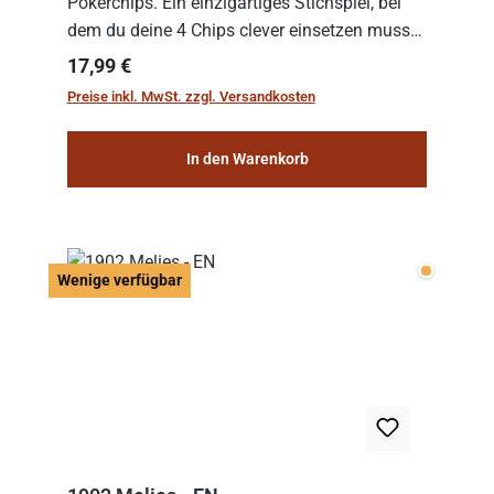
Pokerchips. Ein einzigartiges Stichspiel, bei
dem du deine 4 Chips clever einsetzen musst.
Wer die Chips mit dem höchsten Gesamtwert
Regulärer Preis:
17,99 €
hat, gewinnt die Runde. Aber Vorsicht: D...
Preise inkl. MwSt. zzgl. Versandkosten
In den Warenkorb
Wenige v
Wenige verfügbar