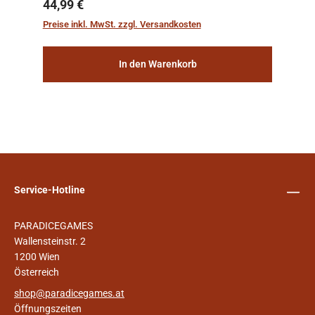
sichern, wurden die sogenannten
Regulärer Preis:
44,99 €
„Weltenschiffe“ gebaut. Auf diesen
Preise inkl. MwSt. zzgl. Versandkosten
planetengroßen Raums...
In den Warenkorb
Service-Hotline
PARADICEGAMES
Wallensteinstr. 2
1200 Wien
Österreich
shop@paradicegames.at
Öffnungszeiten