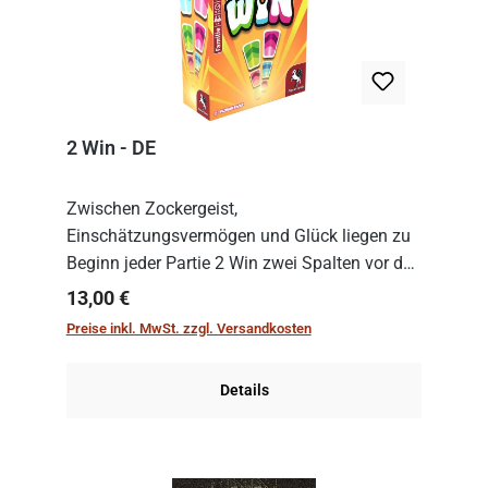
2 Win - DE
Zwischen Zockergeist,
Einschätzungsvermögen und Glück liegen zu
Beginn jeder Partie 2 Win zwei Spalten vor den
Spielenden aus, die es in die Höhe zu treiben
Regulärer Preis:
13,00 €
gilt. Doch das geht natürlich nur, solange man
Preise inkl. MwSt. zzgl. Versandkosten
auch Karten a...
Details