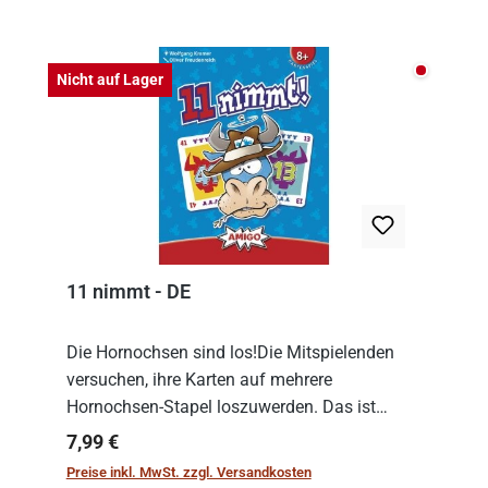
Produktgalerie überspringen
Nicht auf
Nicht auf Lager
11 nimmt - DE
Die Hornochsen sind los!Die Mitspielenden
versuchen, ihre Karten auf mehrere
Hornochsen-Stapel loszuwerden. Das ist
kniffliger als gedacht, denn die Differenz
Regulärer Preis:
7,99 €
zwischen ausgespielter Karte und der
Preise inkl. MwSt. zzgl. Versandkosten