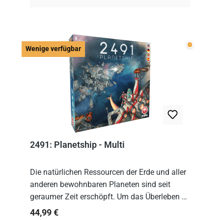
Wenige v
Wenige verfügbar
2491: Planetship - Multi
Die natürlichen Ressourcen der Erde und aller
anderen bewohnbaren Planeten sind seit
geraumer Zeit erschöpft. Um das Überleben zu
sichern, wurden die sogenannten
Regulärer Preis:
44,99 €