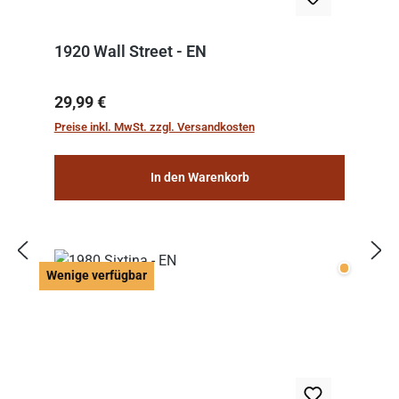
1920 Wall Street - EN
Regulärer Preis:
29,99 €
Preise inkl. MwSt. zzgl. Versandkosten
In den Warenkorb
Wenige v
Wenige verfügbar