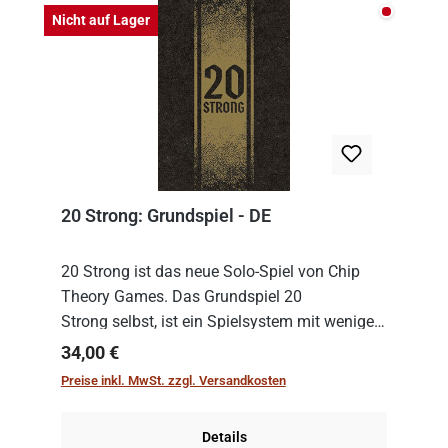
Nicht auf
Nicht auf Lager
20 Strong: Grundspiel - DE
20 Strong ist das neue Solo-Spiel von Chip
Theory Games. Das Grundspiel 20
Strong selbst, ist ein Spielsystem mit wenigen,
einfachen Regeln. Um es zu spielen, muss es
Regulärer Preis:
34,00 €
immer mit einem Themenset ergänzt werden.
Preise inkl. MwSt. zzgl. Versandkosten
Im Grund...
Details