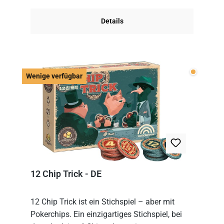
obersten Karte des St...
Details
Wenige v
Wenige verfügbar
12 Chip Trick - DE
12 Chip Trick ist ein Stichspiel – aber mit
Pokerchips. Ein einzigartiges Stichspiel, bei