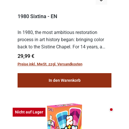
1980 Sixtina - EN
In 1980, the most ambitious restoration
process in art history began: bringing color
back to the Sistine Chapel. For 14 years, a
team of experts from the Vatican undertook
Regulärer Preis:
29,99 €
the meticulous job of cleaning and
Preise inkl. MwSt. zzgl. Versandkosten
consolidat...
In den Warenkorb
Nicht auf
Nicht auf Lager