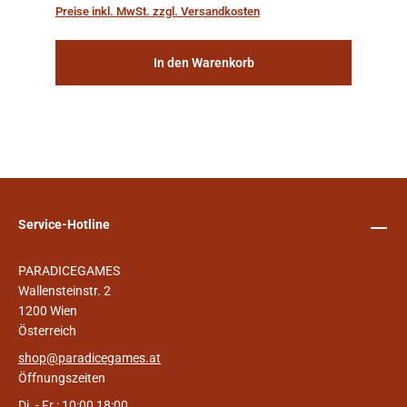
„Weltenschiffe“ gebaut. Auf diesen
Preise inkl. MwSt. zzgl. Versandkosten
planetengroßen Raums...
In den Warenkorb
Service-Hotline
PARADICEGAMES
Wallensteinstr. 2
1200 Wien
Österreich
shop@paradicegames.at
Öffnungszeiten
Di. - Fr.: 10:00 18:00