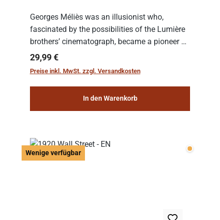
Georges Méliès was an illusionist who,
fascinated by the possibilities of the Lumière
brothers’ cinematograph, became a pioneer of
cinema. In 1902, he filmed his most famous
Regulärer Preis:
29,99 €
work: “Le Voyage dans la Lune” (“A Trip to...
Preise inkl. MwSt. zzgl. Versandkosten
In den Warenkorb
Wenige v
Wenige verfügbar