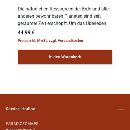
Die natürlichen Ressourcen der Erde und aller
anderen bewohnbaren Planeten sind seit
geraumer Zeit erschöpft. Um das Überleben zu
sichern, wurden die sogenannten
Regulärer Preis:
44,99 €
„Weltenschiffe“ gebaut. Auf diesen
Preise inkl. MwSt. zzgl. Versandkosten
planetengroßen Raums...
In den Warenkorb
Service-Hotline
PARADICEGAMES
Wallensteinstr. 2