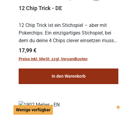
12 Chip Trick - DE
12 Chip Trick ist ein Stichspiel – aber mit
Pokerchips. Ein einzigartiges Stichspiel, bei
dem du deine 4 Chips clever einsetzen musst.
Wer die Chips mit dem höchsten Gesamtwert
Regulärer Preis:
17,99 €
hat, gewinnt die Runde. Aber Vorsicht: D...
Preise inkl. MwSt. zzgl. Versandkosten
In den Warenkorb
Wenige v
Wenige verfügbar