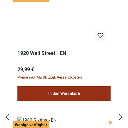
1920 Wall Street - EN
Regulärer Preis:
29,99 €
Preise inkl. MwSt. zzgl. Versandkosten
In den Warenkorb
Wenige v
Wenige verfügbar