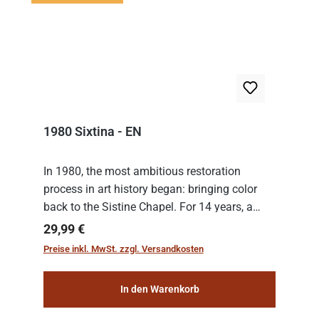
1980 Sixtina - EN
In 1980, the most ambitious restoration
process in art history began: bringing color
back to the Sistine Chapel. For 14 years, a
team of experts from the Vatican undertook
Regulärer Preis:
29,99 €
the meticulous job of cleaning and
Preise inkl. MwSt. zzgl. Versandkosten
consolidat...
In den Warenkorb