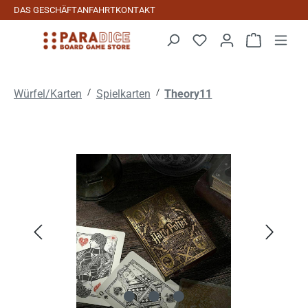
DAS GESCHÄFT
ANFAHRT
KONTAKT
Zum Hauptinhalt springen
Warenkorb 
/
/
Würfel/Karten
Spielkarten
Theory11
Bildergalerie überspringen