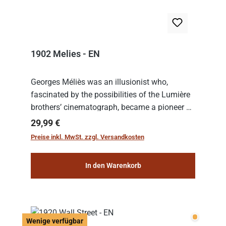
1902 Melies - EN
Georges Méliès was an illusionist who,
fascinated by the possibilities of the Lumière
brothers’ cinematograph, became a pioneer of
cinema. In 1902, he filmed his most famous
Regulärer Preis:
29,99 €
work: “Le Voyage dans la Lune” (“A Trip to...
Preise inkl. MwSt. zzgl. Versandkosten
In den Warenkorb
Wenige v
Wenige verfügbar