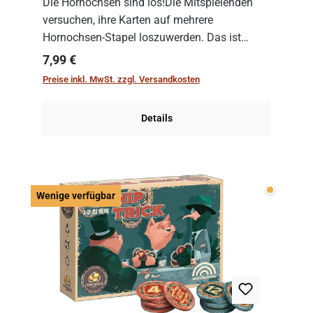
Die Hornochsen sind los!Die Mitspielenden
versuchen, ihre Karten auf mehrere
Hornochsen-Stapel loszuwerden. Das ist
kniffliger als gedacht, denn die Differenz
Regulärer Preis:
7,99 €
zwischen ausgespielter Karte und der
Preise inkl. MwSt. zzgl. Versandkosten
obersten Karte des St...
Details
Wenige v
Wenige verfügbar