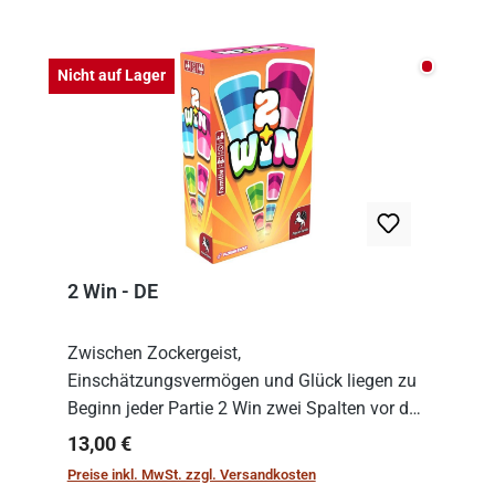
Nicht auf
Nicht auf Lager
2 Win - DE
Zwischen Zockergeist,
Einschätzungsvermögen und Glück liegen zu
Beginn jeder Partie 2 Win zwei Spalten vor den
Spielenden aus, die es in die Höhe zu treiben
Regulärer Preis:
13,00 €
gilt. Doch das geht natürlich nur, solange man
Preise inkl. MwSt. zzgl. Versandkosten
auch Karten a...