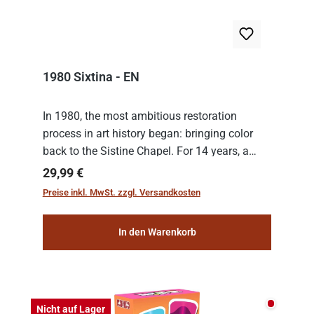
1980 Sixtina - EN
In 1980, the most ambitious restoration
process in art history began: bringing color
back to the Sistine Chapel. For 14 years, a
team of experts from the Vatican undertook
Regulärer Preis:
29,99 €
the meticulous job of cleaning and
Preise inkl. MwSt. zzgl. Versandkosten
consolidat...
In den Warenkorb
Nicht auf
Nicht auf Lager