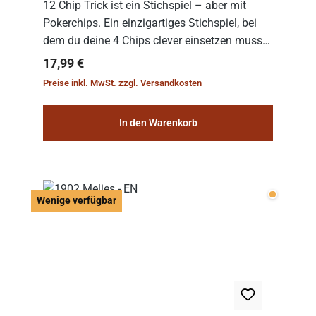
12 Chip Trick ist ein Stichspiel – aber mit
Pokerchips. Ein einzigartiges Stichspiel, bei
dem du deine 4 Chips clever einsetzen musst.
Wer die Chips mit dem höchsten Gesamtwert
Regulärer Preis:
17,99 €
hat, gewinnt die Runde. Aber Vorsicht: D...
Preise inkl. MwSt. zzgl. Versandkosten
In den Warenkorb
Wenige v
Wenige verfügbar