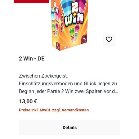
2 Win - DE
Zwischen Zockergeist,
Einschätzungsvermögen und Glück liegen zu
Beginn jeder Partie 2 Win zwei Spalten vor den
Spielenden aus, die es in die Höhe zu treiben
Regulärer Preis:
13,00 €
gilt. Doch das geht natürlich nur, solange man
Preise inkl. MwSt. zzgl. Versandkosten
auch Karten a...
Details