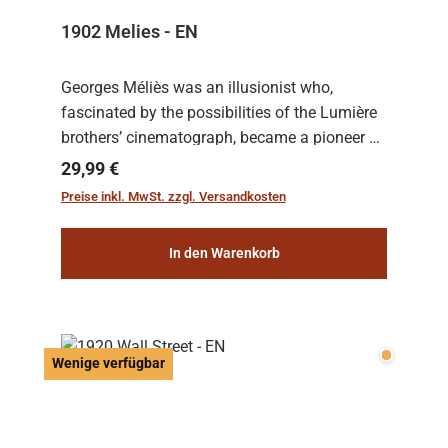
1902 Melies - EN
Georges Méliès was an illusionist who,
fascinated by the possibilities of the Lumière
brothers’ cinematograph, became a pioneer of
cinema. In 1902, he filmed his most famous
Regulärer Preis:
29,99 €
work: “Le Voyage dans la Lune” (“A Trip to...
Preise inkl. MwSt. zzgl. Versandkosten
In den Warenkorb
Wenige v
Wenige verfügbar