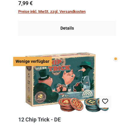
kniffliger als gedacht, denn die Differenz
Regulärer Preis:
7,99 €
zwischen ausgespielter Karte und der
Preise inkl. MwSt. zzgl. Versandkosten
obersten Karte des St...
Details
Wenige v
Wenige verfügbar
12 Chip Trick - DE