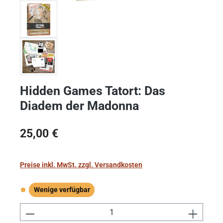
Hidden Games Tatort: Das
Diadem der Madonna
Regulärer Preis:
25,00 €
Preise inkl. MwSt. zzgl. Versandkosten
Wenige verfügbar
Wenige verfügbar
Produkt Anzahl: Gib den gewünschten Wert e