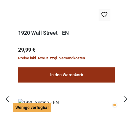
1920 Wall Street - EN
Regulärer Preis:
29,99 €
Preise inkl. MwSt. zzgl. Versandkosten
In den Warenkorb
Wenige v
Wenige verfügbar