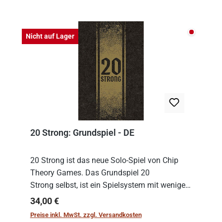
Nicht auf
Nicht auf Lager
20 Strong: Grundspiel - DE
20 Strong ist das neue Solo-Spiel von Chip
Theory Games. Das Grundspiel 20
Strong selbst, ist ein Spielsystem mit wenigen,
einfachen Regeln. Um es zu spielen, muss es
Regulärer Preis:
34,00 €
immer mit einem Themenset ergänzt werden.
Preise inkl. MwSt. zzgl. Versandkosten