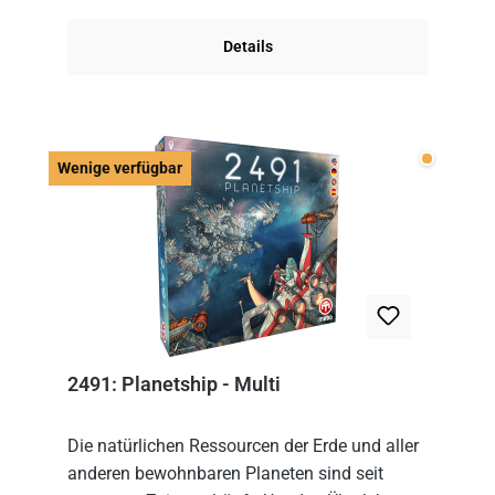
Im Grund...
Details
Wenige v
Wenige verfügbar
2491: Planetship - Multi
Die natürlichen Ressourcen der Erde und aller
anderen bewohnbaren Planeten sind seit