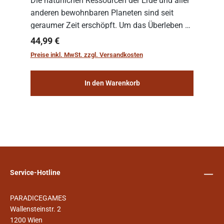
Die natürlichen Ressourcen der Erde und aller
anderen bewohnbaren Planeten sind seit
geraumer Zeit erschöpft. Um das Überleben zu
sichern, wurden die sogenannten
Regulärer Preis:
44,99 €
„Weltenschiffe“ gebaut. Auf diesen
Preise inkl. MwSt. zzgl. Versandkosten
planetengroßen Raums...
In den Warenkorb
Service-Hotline
PARADICEGAMES
Wallensteinstr. 2
1200 Wien