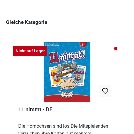
Gleiche Kategorie
Produktgalerie überspringen
Nicht auf
Nicht auf Lager
11 nimmt - DE
Die Hornochsen sind los!Die Mitspielenden
versuchen, ihre Karten auf mehrere