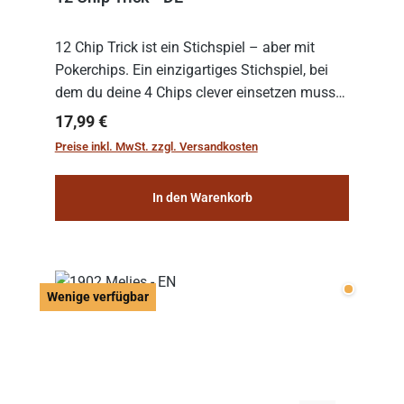
12 Chip Trick ist ein Stichspiel – aber mit
Pokerchips. Ein einzigartiges Stichspiel, bei
dem du deine 4 Chips clever einsetzen musst.
Wer die Chips mit dem höchsten Gesamtwert
Regulärer Preis:
17,99 €
hat, gewinnt die Runde. Aber Vorsicht: D...
Preise inkl. MwSt. zzgl. Versandkosten
In den Warenkorb
Wenige v
Wenige verfügbar