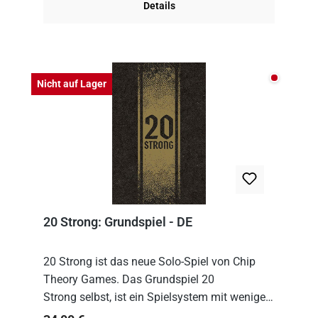
Details
Nicht auf
Nicht auf Lager
20 Strong: Grundspiel - DE
20 Strong ist das neue Solo-Spiel von Chip
Theory Games. Das Grundspiel 20
Strong selbst, ist ein Spielsystem mit wenigen,
einfachen Regeln. Um es zu spielen, muss es