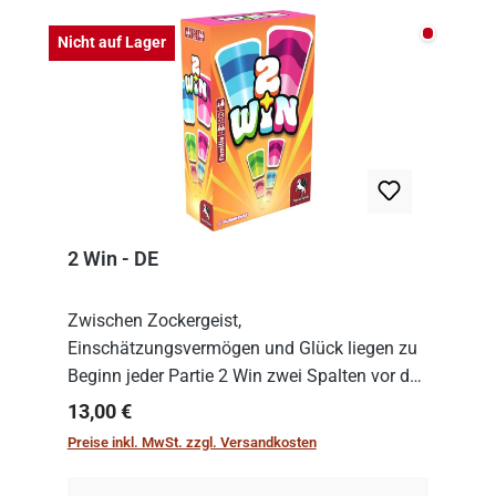
Nicht auf
Nicht auf Lager
2 Win - DE
Zwischen Zockergeist,
Einschätzungsvermögen und Glück liegen zu
Beginn jeder Partie 2 Win zwei Spalten vor den
Spielenden aus, die es in die Höhe zu treiben
Regulärer Preis:
13,00 €
gilt. Doch das geht natürlich nur, solange man
Preise inkl. MwSt. zzgl. Versandkosten
auch Karten a...