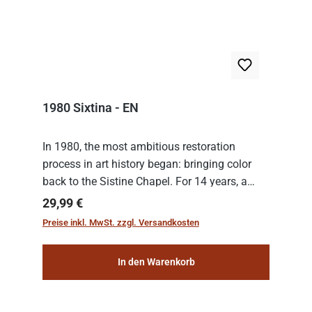
1980 Sixtina - EN
In 1980, the most ambitious restoration
process in art history began: bringing color
back to the Sistine Chapel. For 14 years, a
team of experts from the Vatican undertook
Regulärer Preis:
29,99 €
the meticulous job of cleaning and
Preise inkl. MwSt. zzgl. Versandkosten
consolidat...
In den Warenkorb