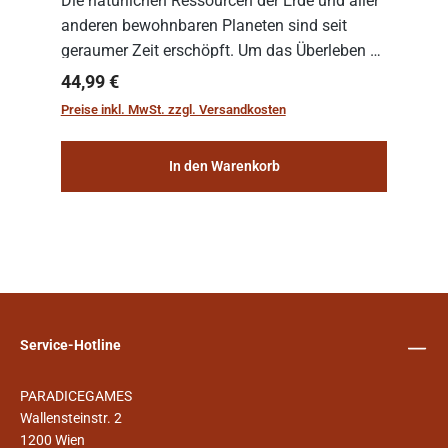
Die natürlichen Ressourcen der Erde und aller
anderen bewohnbaren Planeten sind seit
geraumer Zeit erschöpft. Um das Überleben zu
sichern, wurden die sogenannten
Regulärer Preis:
44,99 €
„Weltenschiffe“ gebaut. Auf diesen
Preise inkl. MwSt. zzgl. Versandkosten
planetengroßen Raums...
In den Warenkorb
Service-Hotline
PARADICEGAMES
Wallensteinstr. 2
1200 Wien