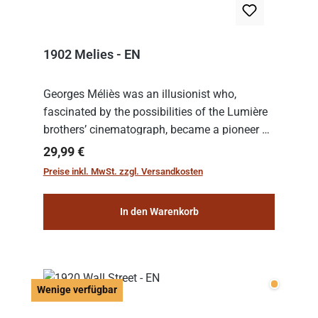
1902 Melies - EN
Georges Méliès was an illusionist who,
fascinated by the possibilities of the Lumière
brothers’ cinematograph, became a pioneer of
cinema. In 1902, he filmed his most famous
Regulärer Preis:
29,99 €
work: “Le Voyage dans la Lune” (“A Trip to...
Preise inkl. MwSt. zzgl. Versandkosten
In den Warenkorb
Wenige v
Wenige verfügbar