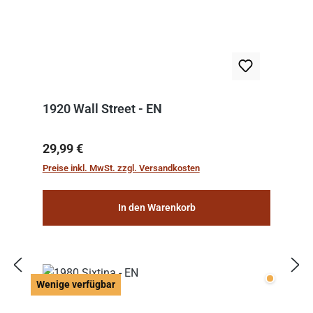
1920 Wall Street - EN
Regulärer Preis:
29,99 €
Preise inkl. MwSt. zzgl. Versandkosten
In den Warenkorb
Wenige v
Wenige verfügbar