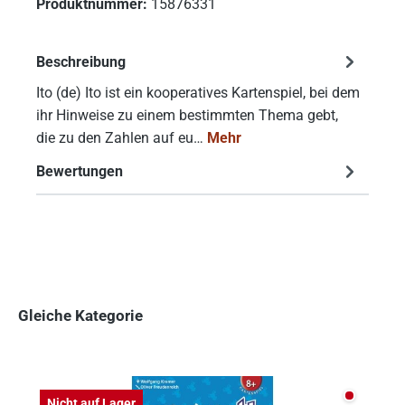
Produktnummer:
15876331
Beschreibung
Ito (de) Ito ist ein kooperatives Kartenspiel, bei dem
ihr Hinweise zu einem bestimmten Thema gebt,
die zu den Zahlen auf eu…
Mehr
Bewertungen
Gleiche Kategorie
Produktgalerie überspringen
Nicht auf
Nicht auf Lager