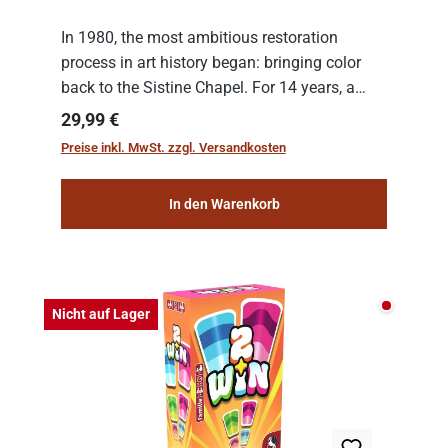
In 1980, the most ambitious restoration
process in art history began: bringing color
back to the Sistine Chapel. For 14 years, a
team of experts from the Vatican undertook
Regulärer Preis:
29,99 €
the meticulous job of cleaning and
Preise inkl. MwSt. zzgl. Versandkosten
consolidat...
In den Warenkorb
Nicht auf
Nicht auf Lager