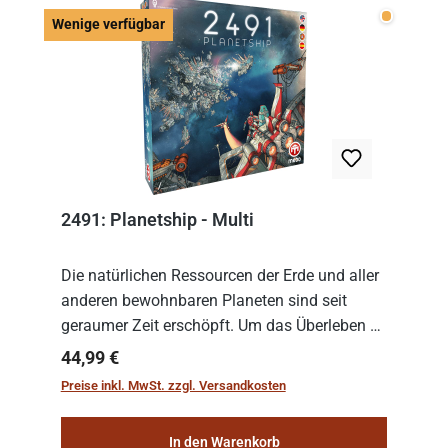
Wenige v
Wenige verfügbar
2491: Planetship - Multi
Die natürlichen Ressourcen der Erde und aller
anderen bewohnbaren Planeten sind seit
geraumer Zeit erschöpft. Um das Überleben zu
sichern, wurden die sogenannten
Regulärer Preis:
44,99 €
„Weltenschiffe“ gebaut. Auf diesen
Preise inkl. MwSt. zzgl. Versandkosten
planetengroßen Raums...
In den Warenkorb