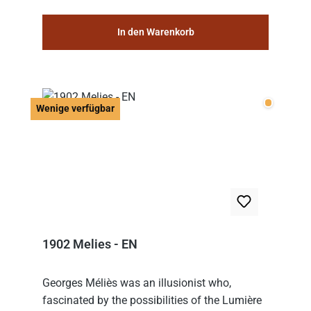
In den Warenkorb
Wenige v
Wenige verfügbar
1902 Melies - EN
Georges Méliès was an illusionist who,
fascinated by the possibilities of the Lumière