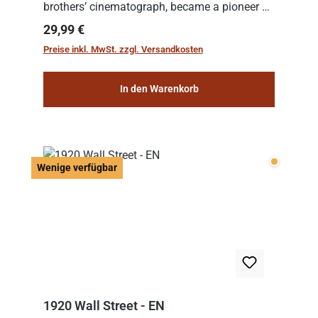
brothers’ cinematograph, became a pioneer of
cinema. In 1902, he filmed his most famous
Regulärer Preis:
29,99 €
work: “Le Voyage dans la Lune” (“A Trip to...
Preise inkl. MwSt. zzgl. Versandkosten
In den Warenkorb
Wenige v
Wenige verfügbar
1920 Wall Street - EN