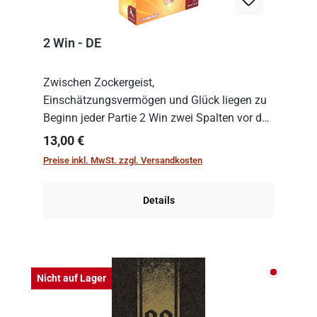
2 Win - DE
Zwischen Zockergeist,
Einschätzungsvermögen und Glück liegen zu
Beginn jeder Partie 2 Win zwei Spalten vor den
Spielenden aus, die es in die Höhe zu treiben
Regulärer Preis:
13,00 €
gilt. Doch das geht natürlich nur, solange man
Preise inkl. MwSt. zzgl. Versandkosten
auch Karten a...
Details
Nicht auf
Nicht auf Lager