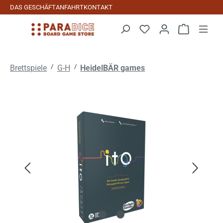
DAS GESCHÄFT
ANFAHRT
KONTAKT
Zum Hauptinhalt springen
Warenkorb 
/
/
Brettspiele
G-H
HeidelBÄR games
Bildergalerie überspringen