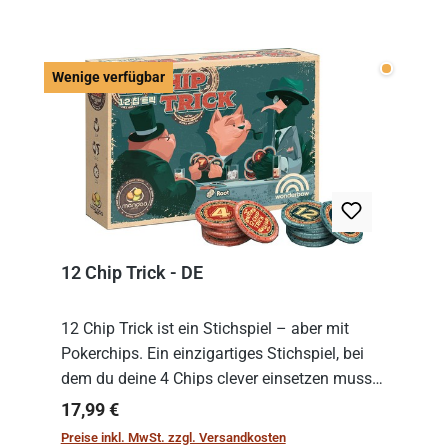
Wenige v
Wenige verfügbar
12 Chip Trick - DE
12 Chip Trick ist ein Stichspiel – aber mit
Pokerchips. Ein einzigartiges Stichspiel, bei
dem du deine 4 Chips clever einsetzen musst.
Wer die Chips mit dem höchsten Gesamtwert
Regulärer Preis:
17,99 €
hat, gewinnt die Runde. Aber Vorsicht: D...
Preise inkl. MwSt. zzgl. Versandkosten