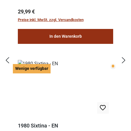
Regulärer Preis:
29,99 €
Preise inkl. MwSt. zzgl. Versandkosten
In den Warenkorb
Wenige v
Wenige verfügbar
1980 Sixtina - EN