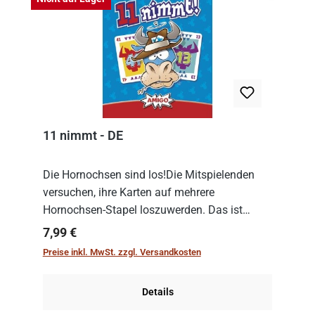
11 nimmt - DE
Die Hornochsen sind los!Die Mitspielenden
versuchen, ihre Karten auf mehrere
Hornochsen-Stapel loszuwerden. Das ist
kniffliger als gedacht, denn die Differenz
Regulärer Preis:
7,99 €
zwischen ausgespielter Karte und der
Preise inkl. MwSt. zzgl. Versandkosten
obersten Karte des St...
Details