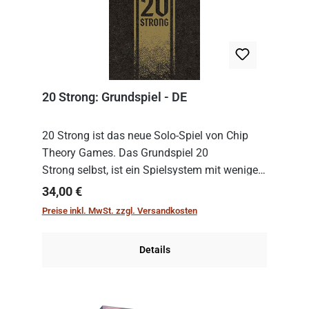
20 Strong: Grundspiel - DE
20 Strong ist das neue Solo-Spiel von Chip
Theory Games. Das Grundspiel 20
Strong selbst, ist ein Spielsystem mit wenigen,
einfachen Regeln. Um es zu spielen, muss es
Regulärer Preis:
34,00 €
immer mit einem Themenset ergänzt werden.
Preise inkl. MwSt. zzgl. Versandkosten
Im Grund...
Details