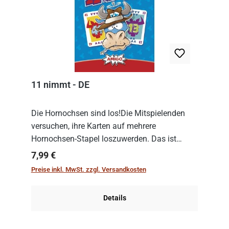
11 nimmt - DE
Die Hornochsen sind los!Die Mitspielenden
versuchen, ihre Karten auf mehrere
Hornochsen-Stapel loszuwerden. Das ist
kniffliger als gedacht, denn die Differenz
Regulärer Preis:
7,99 €
zwischen ausgespielter Karte und der
Preise inkl. MwSt. zzgl. Versandkosten
obersten Karte des St...
Details