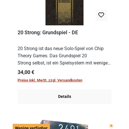
20 Strong: Grundspiel - DE
20 Strong ist das neue Solo-Spiel von Chip
Theory Games. Das Grundspiel 20
Strong selbst, ist ein Spielsystem mit wenigen,
einfachen Regeln. Um es zu spielen, muss es
Regulärer Preis:
34,00 €
immer mit einem Themenset ergänzt werden.
Preise inkl. MwSt. zzgl. Versandkosten
Im Grund...
Details
Wenige v
Wenige verfügbar