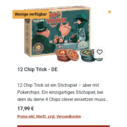
Wenige v
Wenige verfügbar
12 Chip Trick - DE
12 Chip Trick ist ein Stichspiel – aber mit
Pokerchips. Ein einzigartiges Stichspiel, bei
dem du deine 4 Chips clever einsetzen musst.
Wer die Chips mit dem höchsten Gesamtwert
Regulärer Preis:
17,99 €
hat, gewinnt die Runde. Aber Vorsicht: D...
Preise inkl. MwSt. zzgl. Versandkosten