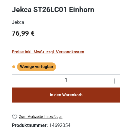
Jekca ST26LC01 Einhorn
Jekca
Regulärer Preis:
76,99 €
Preise inkl. MwSt. zzgl. Versandkosten
Wenige verfügbar
Wenige verfügbar
Produkt Anzahl: Gib den gewünschten Wert e
In den Warenkorb
Zum Merkzettel hinzufügen
Produktnummer:
14692054