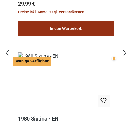
Regulärer Preis:
29,99 €
Preise inkl. MwSt. zzgl. Versandkosten
In den Warenkorb
Wenige v
Wenige verfügbar
1980 Sixtina - EN