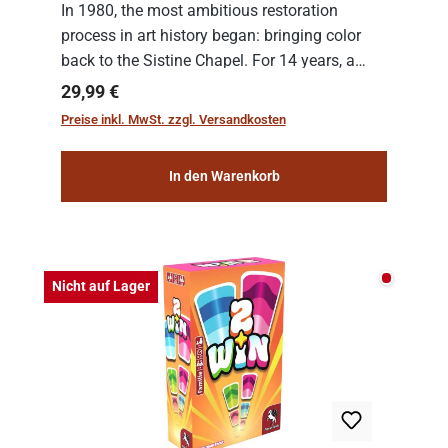
In 1980, the most ambitious restoration
process in art history began: bringing color
back to the Sistine Chapel. For 14 years, a
team of experts from the Vatican undertook
Regulärer Preis:
29,99 €
the meticulous job of cleaning and
Preise inkl. MwSt. zzgl. Versandkosten
consolidat...
In den Warenkorb
Nicht auf
Nicht auf Lager