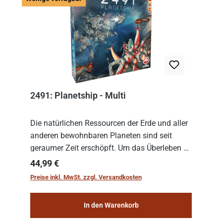
2491: Planetship - Multi
Die natürlichen Ressourcen der Erde und aller
anderen bewohnbaren Planeten sind seit
geraumer Zeit erschöpft. Um das Überleben zu
sichern, wurden die sogenannten
Regulärer Preis:
44,99 €
„Weltenschiffe“ gebaut. Auf diesen
Preise inkl. MwSt. zzgl. Versandkosten
planetengroßen Raums...
In den Warenkorb