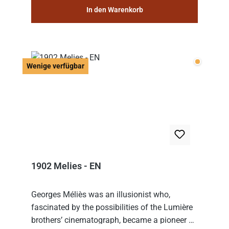
In den Warenkorb
Wenige v
Wenige verfügbar
1902 Melies - EN
Georges Méliès was an illusionist who,
fascinated by the possibilities of the Lumière
brothers’ cinematograph, became a pioneer of