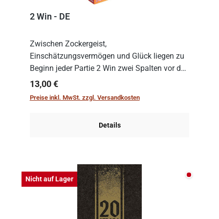
2 Win - DE
Zwischen Zockergeist,
Einschätzungsvermögen und Glück liegen zu
Beginn jeder Partie 2 Win zwei Spalten vor den
Spielenden aus, die es in die Höhe zu treiben
Regulärer Preis:
13,00 €
gilt. Doch das geht natürlich nur, solange man
Preise inkl. MwSt. zzgl. Versandkosten
auch Karten a...
Details
Nicht auf
Nicht auf Lager