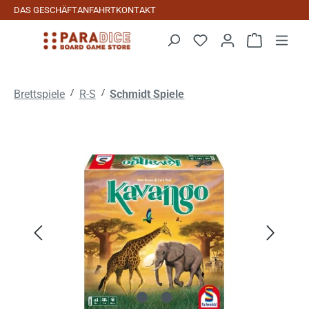
DAS GESCHÄFT
ANFAHRT
KONTAKT
Zum Hauptinhalt springen
Warenkorb 
/
/
Brettspiele
R-S
Schmidt Spiele
Bildergalerie überspringen