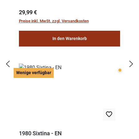
Regulärer Preis:
29,99 €
Preise inkl. MwSt. zzgl. Versandkosten
In den Warenkorb
Wenige v
Wenige verfügbar
1980 Sixtina - EN