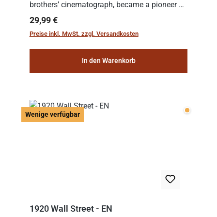
brothers’ cinematograph, became a pioneer of
cinema. In 1902, he filmed his most famous
Regulärer Preis:
29,99 €
work: “Le Voyage dans la Lune” (“A Trip to...
Preise inkl. MwSt. zzgl. Versandkosten
In den Warenkorb
Wenige v
Wenige verfügbar
1920 Wall Street - EN