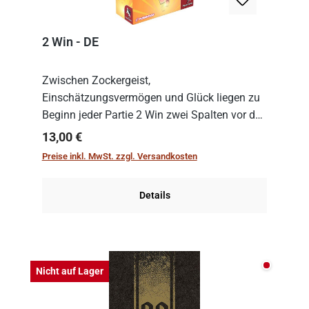
2 Win - DE
Zwischen Zockergeist,
Einschätzungsvermögen und Glück liegen zu
Beginn jeder Partie 2 Win zwei Spalten vor den
Spielenden aus, die es in die Höhe zu treiben
Regulärer Preis:
13,00 €
gilt. Doch das geht natürlich nur, solange man
Preise inkl. MwSt. zzgl. Versandkosten
auch Karten a...
Details
Nicht auf
Nicht auf Lager