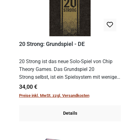
20 Strong: Grundspiel - DE
20 Strong ist das neue Solo-Spiel von Chip
Theory Games. Das Grundspiel 20
Strong selbst, ist ein Spielsystem mit wenigen,
einfachen Regeln. Um es zu spielen, muss es
Regulärer Preis:
34,00 €
immer mit einem Themenset ergänzt werden.
Preise inkl. MwSt. zzgl. Versandkosten
Im Grund...
Details