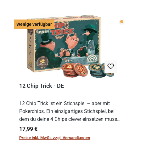
Wenige v
Wenige verfügbar
12 Chip Trick - DE
12 Chip Trick ist ein Stichspiel – aber mit
Pokerchips. Ein einzigartiges Stichspiel, bei
dem du deine 4 Chips clever einsetzen musst.
Wer die Chips mit dem höchsten Gesamtwert
Regulärer Preis:
17,99 €
hat, gewinnt die Runde. Aber Vorsicht: D...
Preise inkl. MwSt. zzgl. Versandkosten