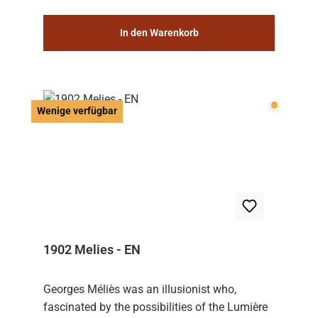
In den Warenkorb
Wenige v
Wenige verfügbar
1902 Melies - EN
Georges Méliès was an illusionist who,
fascinated by the possibilities of the Lumière