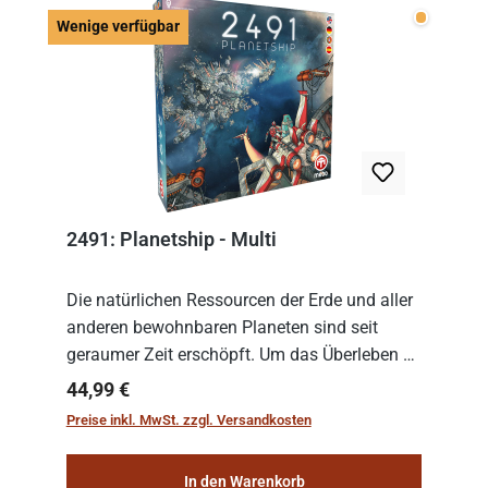
Wenige v
Wenige verfügbar
2491: Planetship - Multi
Die natürlichen Ressourcen der Erde und aller
anderen bewohnbaren Planeten sind seit
geraumer Zeit erschöpft. Um das Überleben zu
sichern, wurden die sogenannten
Regulärer Preis:
44,99 €
„Weltenschiffe“ gebaut. Auf diesen
Preise inkl. MwSt. zzgl. Versandkosten
planetengroßen Raums...
In den Warenkorb