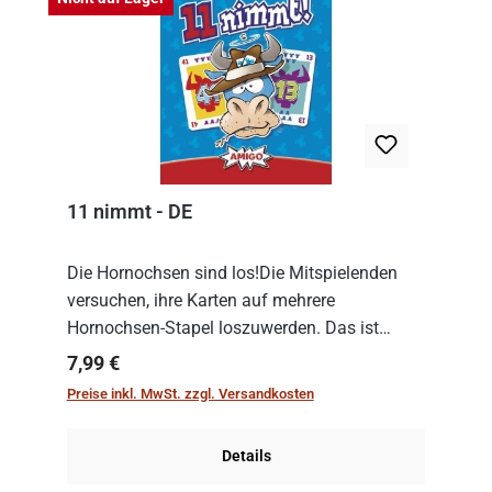
11 nimmt - DE
Die Hornochsen sind los!Die Mitspielenden
versuchen, ihre Karten auf mehrere
Hornochsen-Stapel loszuwerden. Das ist
kniffliger als gedacht, denn die Differenz
Regulärer Preis:
7,99 €
zwischen ausgespielter Karte und der
Preise inkl. MwSt. zzgl. Versandkosten
obersten Karte des St...
Details