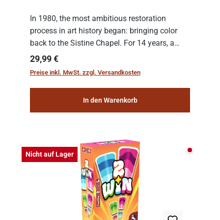
In 1980, the most ambitious restoration
process in art history began: bringing color
back to the Sistine Chapel. For 14 years, a
team of experts from the Vatican undertook
Regulärer Preis:
29,99 €
the meticulous job of cleaning and
Preise inkl. MwSt. zzgl. Versandkosten
consolidat...
In den Warenkorb
Nicht auf
Nicht auf Lager