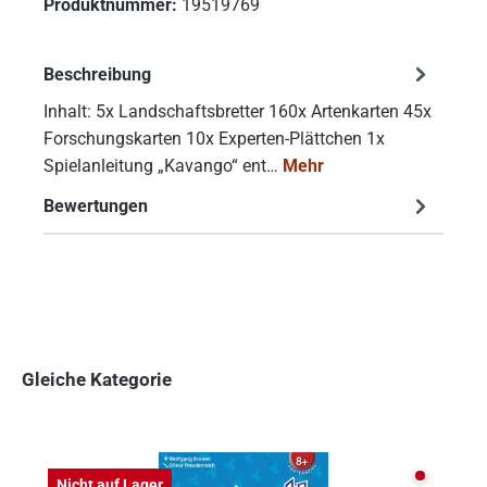
Produktnummer:
19519769
Beschreibung
Inhalt: 5x Landschaftsbretter 160x Artenkarten 45x
Forschungskarten 10x Experten-Plättchen 1x
Spielanleitung „Kavango“ ent…
Mehr
Bewertungen
Gleiche Kategorie
Produktgalerie überspringen
Nicht auf
Nicht auf Lager