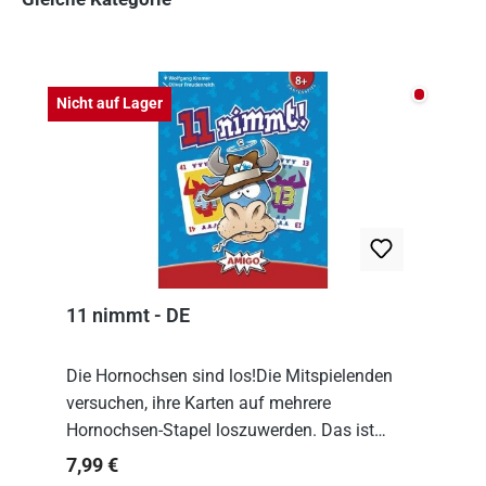
Produktgalerie überspringen
Nicht auf
Nicht auf Lager
11 nimmt - DE
Die Hornochsen sind los!Die Mitspielenden
versuchen, ihre Karten auf mehrere
Hornochsen-Stapel loszuwerden. Das ist
kniffliger als gedacht, denn die Differenz
Regulärer Preis:
7,99 €
zwischen ausgespielter Karte und der