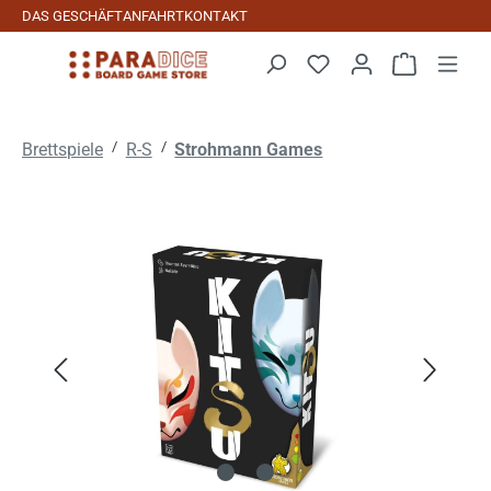
DAS GESCHÄFT
ANFAHRT
KONTAKT
Zum Hauptinhalt springen
Warenkorb 
/
/
Brettspiele
R-S
Strohmann Games
Bildergalerie überspringen