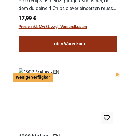
Pokerchips. Ein einzigartiges Stichspiel, bei
dem du deine 4 Chips clever einsetzen musst.
Wer die Chips mit dem höchsten Gesamtwert
Regulärer Preis:
17,99 €
hat, gewinnt die Runde. Aber Vorsicht: D...
Preise inkl. MwSt. zzgl. Versandkosten
In den Warenkorb
Wenige v
Wenige verfügbar