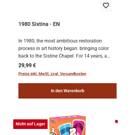
1980 Sixtina - EN
In 1980, the most ambitious restoration
process in art history began: bringing color
back to the Sistine Chapel. For 14 years, a
team of experts from the Vatican undertook
Regulärer Preis:
29,99 €
the meticulous job of cleaning and
Preise inkl. MwSt. zzgl. Versandkosten
consolidat...
In den Warenkorb
Nicht auf
Nicht auf Lager