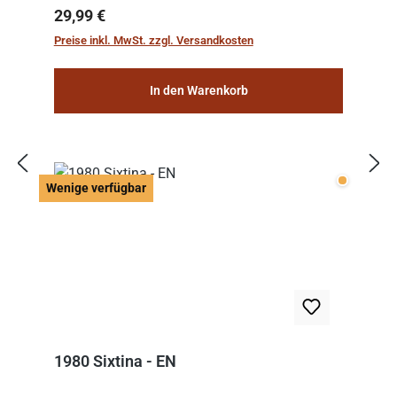
Regulärer Preis:
29,99 €
Preise inkl. MwSt. zzgl. Versandkosten
In den Warenkorb
Wenige v
Wenige verfügbar
1980 Sixtina - EN