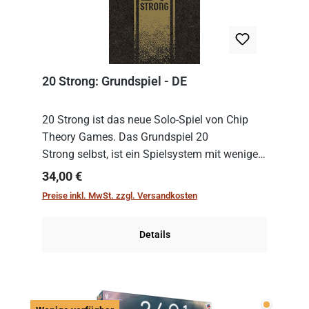
20 Strong: Grundspiel - DE
20 Strong ist das neue Solo-Spiel von Chip
Theory Games. Das Grundspiel 20
Strong selbst, ist ein Spielsystem mit wenigen,
einfachen Regeln. Um es zu spielen, muss es
Regulärer Preis:
34,00 €
immer mit einem Themenset ergänzt werden.
Preise inkl. MwSt. zzgl. Versandkosten
Im Grund...
Details