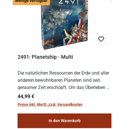
Wenige v
Wenige verfügbar
2491: Planetship - Multi
Die natürlichen Ressourcen der Erde und aller
anderen bewohnbaren Planeten sind seit
geraumer Zeit erschöpft. Um das Überleben zu
sichern, wurden die sogenannten
Regulärer Preis:
44,99 €
„Weltenschiffe“ gebaut. Auf diesen
Preise inkl. MwSt. zzgl. Versandkosten
planetengroßen Raums...
In den Warenkorb