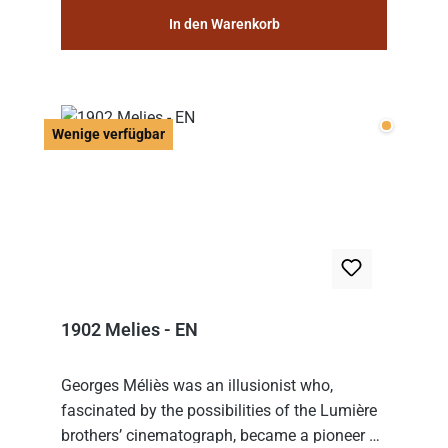
In den Warenkorb
Wenige v
Wenige verfügbar
1902 Melies - EN
Georges Méliès was an illusionist who,
fascinated by the possibilities of the Lumière
brothers’ cinematograph, became a pioneer of