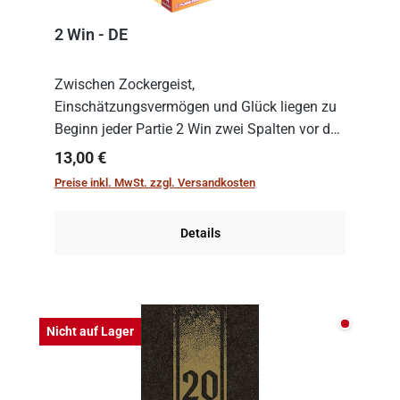
2 Win - DE
Zwischen Zockergeist,
Einschätzungsvermögen und Glück liegen zu
Beginn jeder Partie 2 Win zwei Spalten vor den
Spielenden aus, die es in die Höhe zu treiben
Regulärer Preis:
13,00 €
gilt. Doch das geht natürlich nur, solange man
Preise inkl. MwSt. zzgl. Versandkosten
auch Karten a...
Details
Nicht auf
Nicht auf Lager