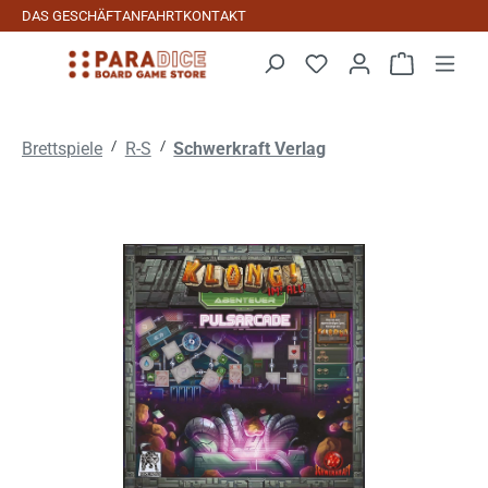
DAS GESCHÄFT
ANFAHRT
KONTAKT
Zum Hauptinhalt springen
Warenkorb 
/
/
Brettspiele
R-S
Schwerkraft Verlag
Bildergalerie überspringen