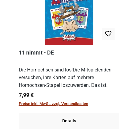
11 nimmt - DE
Die Hornochsen sind los!Die Mitspielenden
versuchen, ihre Karten auf mehrere
Hornochsen-Stapel loszuwerden. Das ist
kniffliger als gedacht, denn die Differenz
Regulärer Preis:
7,99 €
zwischen ausgespielter Karte und der
Preise inkl. MwSt. zzgl. Versandkosten
obersten Karte des St...
Details