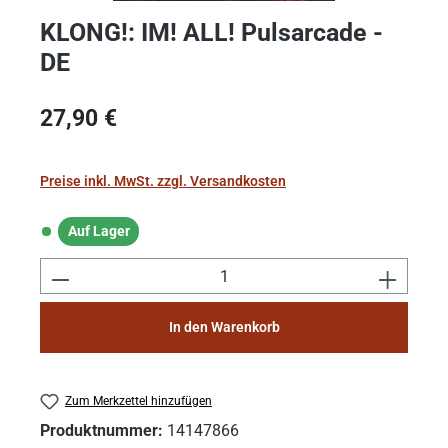
KLONG!: IM! ALL! Pulsarcade -
DE
Regulärer Preis:
27,90 €
Preise inkl. MwSt. zzgl. Versandkosten
Auf Lager
Auf Lager
Produkt Anzahl: Gib den gewünschten Wert e
In den Warenkorb
Zum Merkzettel hinzufügen
Produktnummer:
14147866