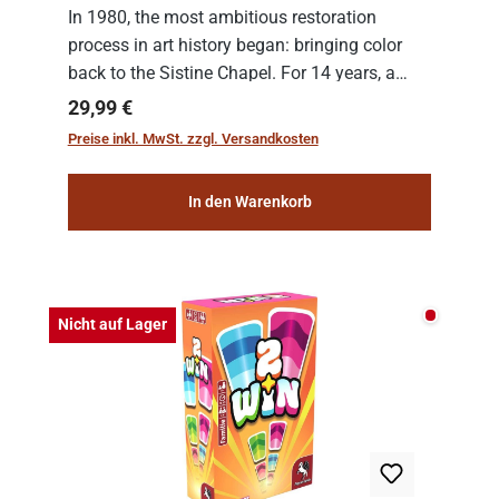
In 1980, the most ambitious restoration
process in art history began: bringing color
back to the Sistine Chapel. For 14 years, a
team of experts from the Vatican undertook
Regulärer Preis:
29,99 €
the meticulous job of cleaning and
Preise inkl. MwSt. zzgl. Versandkosten
consolidat...
In den Warenkorb
Nicht auf
Nicht auf Lager