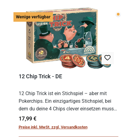
Wenige v
Wenige verfügbar
12 Chip Trick - DE
12 Chip Trick ist ein Stichspiel – aber mit
Pokerchips. Ein einzigartiges Stichspiel, bei
dem du deine 4 Chips clever einsetzen musst.
Wer die Chips mit dem höchsten Gesamtwert
Regulärer Preis:
17,99 €
hat, gewinnt die Runde. Aber Vorsicht: D...
Preise inkl. MwSt. zzgl. Versandkosten